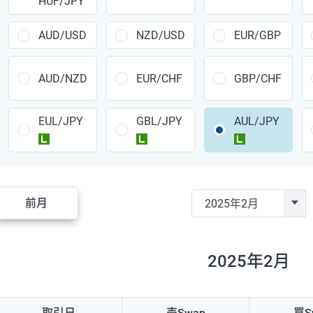
HUF/JPY
CAD/JPY
38円
CHF/JPY
34円
AUD/USD
NZD/USD
EUR/GBP
TRY/JPY
26円
AUD/NZD
EUR/CHF
GBP/CHF
CZK/JPY
7円
EUL/JPY
GBL/JPY
AUL/JPY
PLN/JPY
35円
ラージ
ラージ
ラージ
HUF/JPY
16円
ZAR/JPY
130円
前月
MXN/JPY
140円
EUR/USD
74円
2025年2月
GBP/USD
4円
AUD/USD
16円
取引日
売Swap
買S