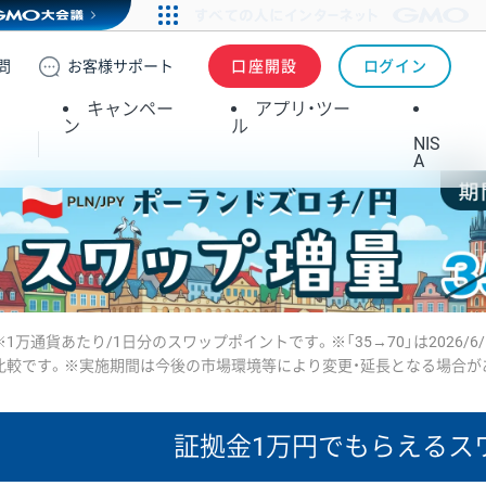
問
お客様
サポート
口座開設
ログイン
キャンペー
アプリ・ツー
ン
ル
NIS
A
※1万通貨あたり/1日分のスワップポイントです。※「35→70」は2026/6
比較です。※実施期間は今後の市場環境等により変更・延長となる場合が
証拠金1万円で
もらえるス