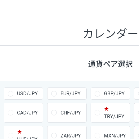
証拠金1万円あたりのスワップポイントは、取引の資金効率
CHF/JPY、EUR/USD、GBP/USD、NZD/USD、EUR/GBP、E
す。
カレンダー
1万通貨
あたりの
通貨ペア
1日の
スワップ
取引
ポイント
▲
▼
昇順
降順
通貨ペア選択
USD/JPY
154円
EUR/JPY
75円
USD/JPY
EUR/JPY
GBP/JPY
GBP/JPY
170円
★
AUD/JPY
106円
CAD/JPY
CHF/JPY
TRY/JPY
NZD/JPY
28円
★
ZAR/JPY
MXN/JPY