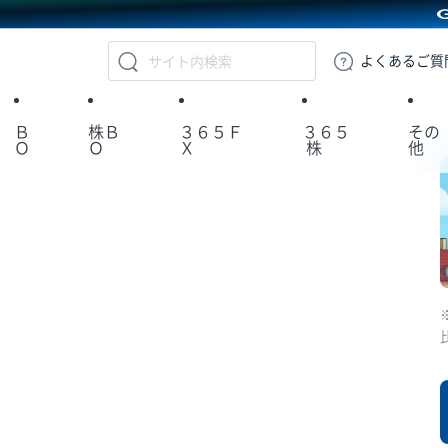
GMOクリック証券
よくある
ご質
Ｂ
株Ｂ
３６５Ｆ
３６５
その
Ｏ
Ｏ
Ｘ
株
他