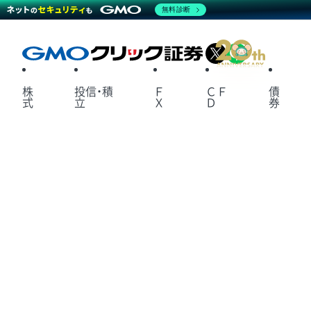
無料診断
X
LINE
株
投信・積
Ｆ
ＣＦ
債
式
立
Ｘ
Ｄ
券