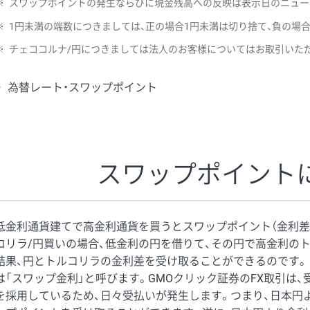
※
スワップポイントの発生ならびに現金残高への反映は表示日のニュー
※
1円未満の端数につきましては、正の場合1円未満は切り捨て、負の場
※
チェココルナ/円につきましては法人のお客様についてはお取引いた
為替レート・スワップポイント
スワップポイント
低金利通貨建てで高金利通貨を買うとスワップポイント（金利差
コリラ/円買いの場合、低金利の円を借りて、その円で高金利の
結果、円とトルコリラの金利差を受け取ることができるのです。
は「スワップ金利」と呼びます。GMOクリック証券のFX取引は
を採用しているため、日々受払いが発生します。つまり、日本円