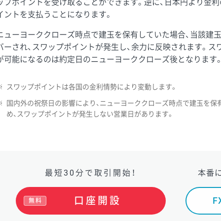
ップポイントを受け取ることができます。逆に、日本円より金利
イントを支払うことになります。
ニューヨーククローズ時点で建玉を保有していた場合、当該建
バーされ、スワップポイントが発生し、余力に反映されます。ス
が可能になるのは約定日のニューヨーククローズ後となります
※
スワップポイントは各国の金利情勢により変動します。
※
国内外の祝祭日の影響により、ニューヨーククローズ時点で建玉を保
め、スワップポイントが発生しない営業日があります。
最短30分で取引開始！
本番
口座開設
無料