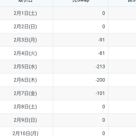
NZD/USD
41円
2月1日(土)
0
EUR/GBP
71円
2月2日(日)
0
EUR/AUD
103円
2月3日(月)
-91
GBP/AUD
43円
2月4日(火)
-81
AUD/NZD
66円
2月5日(水)
-213
EUR/CHF
111円
2月6日(木)
-200
GBP/CHF
220円
2月7日(金)
-101
USD/CHF
160円
2月8日(土)
0
2月9日(日)
0
※2026/6/30の当社のスワップポイントおよび、同日の為替レート
※取引証拠金は同日の当社為替レート（ニューヨーククローズ・MIDレ
2月10日(月)
0
※ハンガリーフォリント/円と南アフリカランド/円とメキシコペソ/円