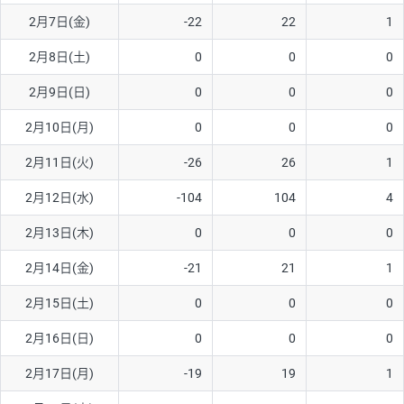
2月7日(金)
-22
22
1
AUD/USD
16円
44,990円
3.5円
2月8日(土)
0
0
0
NZD/USD
41円
36,920円
11.1円
2月9日(日)
0
0
0
EUR/GBP
71円
74,270円
9.5円
EUR/AUD
103円
74,270円
13.8円
2月10日(月)
0
0
0
GBP/AUD
43円
86,230円
4.9円
2月11日(火)
-26
26
1
AUD/NZD
66円
44,990円
14.6円
2月12日(水)
-104
104
4
EUR/CHF
111円
74,270円
14.9円
2月13日(木)
0
0
0
GBP/CHF
220円
86,230円
25.5円
2月14日(金)
-21
21
1
USD/CHF
160円
65,030円
24.6円
2月15日(土)
0
0
0
2月16日(日)
0
0
0
※取引証拠金は同日の当社為替レート（ニューヨーククローズ・
MIDレート）に基づいて算出。
2月17日(月)
-19
19
1
※ハンガリーフォリント/円と南アフリカランド/円とメキシコペ
ソ/円は10万通貨単位。