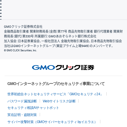
個人情報保護方針
最良執行方針
サイトのご利用について
ディスクレイマー
信託保全
リスク説明
会社案内
GMOクリック証券株式会社
金融商品取引業者 関東財務局長（金商）第77号 商品先物取引業者 銀行代理業者 関東財
務局長（銀代）第330号 所属銀行：GMOあおぞらネット銀行株式会社
加入協会：日本証券業協会、一般社団法人 金融先物取引業協会、日本商品先物取引協会
当社はGMOインターネットグループ（東証プライム上場9449）のメンバーです。
© GMO CLICK Securities, Inc.
GMOインターネットグループのセキュリティ事業について
世界初総合ネットセキュリティサービス「GMOセキュリティ24」
パスワード漏洩診断
Webサイトリスク診断
セキュリティ相談AIチャットボット
実在証明・盗聴対策
サイバー攻撃対策（GMOサイバーセキュリティ byイエラエ）