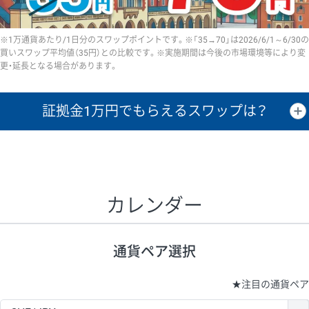
※1万通貨あたり/1日分のスワップポイントです。※「35→70」は2026/6/1～6/30の
買いスワップ平均値（35円）との比較です。※実施期間は今後の市場環境等により変
更・延長となる場合があります。
証拠金1万円で
もらえるスワップは？
証拠金1万円あたりのスワップポイントは、取引の資金効率を示した参
考値です。
CHF/JPY、EUR/USD、GBP/USD、NZD/USD、EUR/GBP、EUR/AUD、
GBP/AUDは売スワップの値です。
カレンダー
1万通貨
証拠金
あたりの
1日の
1万円あたりの
通貨ペア
取引証拠金
スワップ
ポイント
スワップ
ポイント
通貨ペア選択
▲
▼
昇順
降順
昇順
降順
昇順
降順
USD/JPY
154円
65,020円
23.6円
★
注目の通貨ペア
EUR/JPY
75円
74,270円
10円