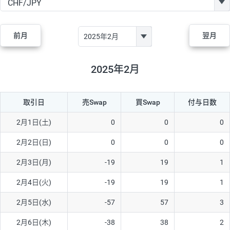
GBP/JPY
170円
86,230円
19.7円
AUD/JPY
106円
44,990円
23.5円
前月
翌月
NZD/JPY
28円
36,920円
7.5円
CAD/JPY
38円
45,810円
8.2円
2025年2月
CHF/JPY
34円
80,440円
4.2円
取引日
売Swap
買Swap
付与日数
TRY/JPY
26円
1,400円
185.7円
CZK/JPY
7円
3,060円
22.8円
2月1日(土)
0
0
0
PLN/JPY
35円
17,280円
20.2円
2月2日(日)
0
0
0
HUF/JPY
16円
2,090円
76.5円
2月3日(月)
-19
19
1
ZAR/JPY
130円
39,680円
32.7円
2月4日(火)
-19
19
1
MXN/JPY
140円
37,180円
37.6円
2月5日(水)
-57
57
3
EUR/USD
74円
74,270円
9.9円
2月6日(木)
-38
38
2
GBP/USD
4円
86,230円
0.4円