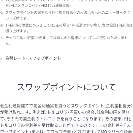
※
1万通貨単位のスワップポイント（ハンガリーフォリント/円と南アフリカラン
ド/円とメキシコペソ/円は10万通貨単位）
※
スワップポイントの発生ならびに現金残高への反映は表示日のニューヨークク
ローズ時です。
※
1円未満の端数につきましては、正の場合1円未満は切り捨て、負の場合1円未満は
切り上げます。
※
チェココルナ/円につきましては法人のお客様についてはお取引いただけませ
ん。
為替レート・スワップポイント
スワップポイントについて
低金利通貨建てで高金利通貨を買うとスワップポイント（金利差相当分）
が受け取れます。例えば、トルコリラ/円買いの場合、低金利の円を借り
て、その円で高金利のトルコリラを買うことになります。その結果、円と
トルコリラの金利差を受け取ることができるのです。この金利差を「ス
ワップポイント」または「スワップ金利」と呼びます。GMOクリック証券