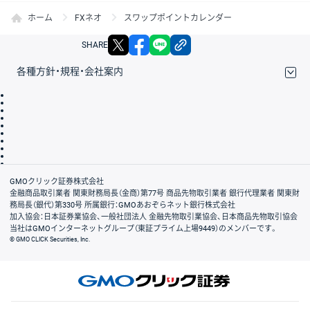
ホーム
FXネオ
スワップポイントカレンダー
X
facebook
LINE
リンクをコピー
SHARE
各種方針・規程・会社案内
取引規程・約款
サイトマップ
その他のご案内
個人情報保護方針
最良執行方針
サイトのご利用について
ディスクレイマー
信託保全
リスク説明
会社案内
GMOクリック証券株式会社
金融商品取引業者 関東財務局長（金商）第77号 商品先物取引業者 銀行代理業者 関東財
務局長（銀代）第330号 所属銀行：GMOあおぞらネット銀行株式会社
加入協会：日本証券業協会、一般社団法人 金融先物取引業協会、日本商品先物取引協会
当社はGMOインターネットグループ（東証プライム上場9449）のメンバーです。
© GMO CLICK Securities, Inc.