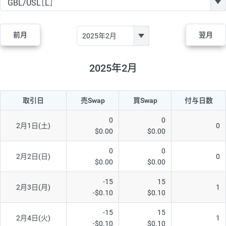
GBP/JPY
170円
86,230円
19.7円
AUD/JPY
106円
44,990円
23.5円
前月
翌月
NZD/JPY
28円
36,920円
7.5円
CAD/JPY
38円
45,810円
8.2円
2025年2月
CHF/JPY
34円
80,440円
4.2円
取引日
売Swap
買Swap
付与日数
TRY/JPY
26円
1,400円
185.7円
CZK/JPY
7円
3,060円
22.8円
0
0
2月1日(土)
0
$0.00
$0.00
PLN/JPY
35円
17,280円
20.2円
0
0
HUF/JPY
16円
2,090円
76.5円
2月2日(日)
0
$0.00
$0.00
ZAR/JPY
130円
39,680円
32.7円
-15
15
2月3日(月)
1
MXN/JPY
140円
37,180円
37.6円
-$0.10
$0.10
EUR/USD
74円
74,270円
9.9円
-15
15
2月4日(火)
1
-$0.10
$0.10
GBP/USD
4円
86,230円
0.4円