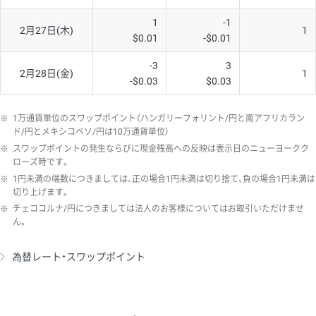
1
-1
2月27日(木)
1
$0.01
-$0.01
-3
3
2月28日(金)
1
-$0.03
$0.03
※
1万通貨単位のスワップポイント（ハンガリーフォリント/円と南アフリカラン
ド/円とメキシコペソ/円は10万通貨単位）
※
スワップポイントの発生ならびに現金残高への反映は表示日のニューヨークク
ローズ時です。
※
1円未満の端数につきましては、正の場合1円未満は切り捨て、負の場合1円未満は
切り上げます。
※
チェココルナ/円につきましては法人のお客様についてはお取引いただけませ
ん。
為替レート・スワップポイント