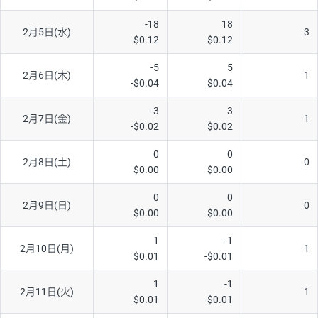
AUD/USD
16円
44,990円
3.5円
-18
18
2月5日(水)
3
-$0.12
$0.12
NZD/USD
41円
36,920円
11.1円
-5
5
EUR/GBP
71円
74,270円
9.5円
2月6日(木)
1
-$0.04
$0.04
EUR/AUD
103円
74,270円
13.8円
-3
3
2月7日(金)
1
GBP/AUD
43円
86,230円
4.9円
-$0.02
$0.02
AUD/NZD
66円
44,990円
14.6円
0
0
2月8日(土)
0
$0.00
$0.00
EUR/CHF
111円
74,270円
14.9円
GBP/CHF
220円
86,230円
25.5円
0
0
2月9日(日)
0
$0.00
$0.00
USD/CHF
160円
65,030円
24.6円
1
-1
2月10日(月)
1
$0.01
-$0.01
※取引証拠金は同日の当社為替レート（ニューヨーククローズ・
MIDレート）に基づいて算出。
1
-1
2月11日(火)
1
※ハンガリーフォリント/円と南アフリカランド/円とメキシコペ
$0.01
-$0.01
ソ/円は10万通貨単位。