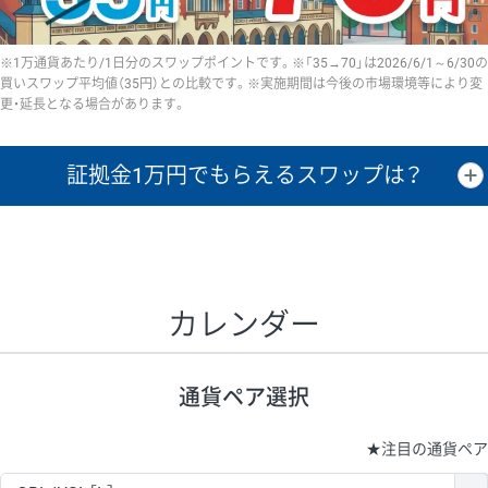
※1万通貨あたり/1日分のスワップポイントです。※「35→70」は2026/6/1～6/30の
買いスワップ平均値（35円）との比較です。※実施期間は今後の市場環境等により変
更・延長となる場合があります。
証拠金1万円で
もらえるスワップは？
証拠金1万円あたりのスワップポイントは、取引の資金効率を示した参
考値です。
CHF/JPY、EUR/USD、GBP/USD、NZD/USD、EUR/GBP、EUR/AUD、
GBP/AUDは売スワップの値です。
カレンダー
1万通貨
証拠金
あたりの
1日の
1万円あたりの
通貨ペア
取引証拠金
スワップ
ポイント
スワップ
ポイント
通貨ペア選択
▲
▼
昇順
降順
昇順
降順
昇順
降順
USD/JPY
154円
65,020円
23.6円
★
注目の通貨ペア
EUR/JPY
75円
74,270円
10円