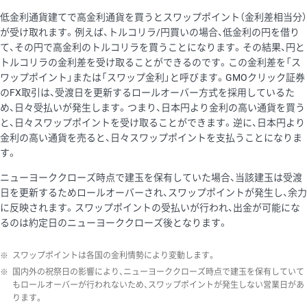
低金利通貨建てで高金利通貨を買うとスワップポイント（金利差相当分）
が受け取れます。例えば、トルコリラ/円買いの場合、低金利の円を借り
て、その円で高金利のトルコリラを買うことになります。その結果、円と
トルコリラの金利差を受け取ることができるのです。この金利差を「ス
ワップポイント」または「スワップ金利」と呼びます。GMOクリック証券
のFX取引は、受渡日を更新するロールオーバー方式を採用しているた
め、日々受払いが発生します。つまり、日本円より金利の高い通貨を買う
と、日々スワップポイントを受け取ることができます。逆に、日本円より
金利の高い通貨を売ると、日々スワップポイントを支払うことになりま
す。
ニューヨーククローズ時点で建玉を保有していた場合、当該建玉は受渡
日を更新するためロールオーバーされ、スワップポイントが発生し、余力
に反映されます。スワップポイントの受払いが行われ、出金が可能にな
るのは約定日のニューヨーククローズ後となります。
※
スワップポイントは各国の金利情勢により変動します。
※
国内外の祝祭日の影響により、ニューヨーククローズ時点で建玉を保有していて
もロールオーバーが行われないため、スワップポイントが発生しない営業日があ
ります。