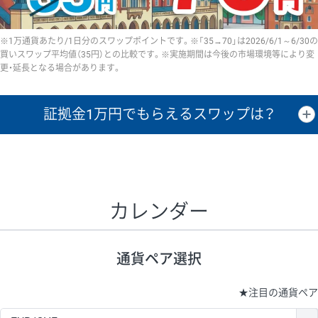
※1万通貨あたり/1日分のスワップポイントです。※「35→70」は2026/6/1～6/30の
買いスワップ平均値（35円）との比較です。※実施期間は今後の市場環境等により変
更・延長となる場合があります。
証拠金1万円で
もらえるスワップは？
証拠金1万円あたりのスワップポイントは、取引の資金効率を示した参
考値です。
CHF/JPY、EUR/USD、GBP/USD、NZD/USD、EUR/GBP、EUR/AUD、
GBP/AUDは売スワップの値です。
カレンダー
1万通貨
証拠金
あたりの
1日の
1万円あたりの
通貨ペア
取引証拠金
スワップ
ポイント
スワップ
ポイント
通貨ペア選択
▲
▼
昇順
降順
昇順
降順
昇順
降順
USD/JPY
154円
65,020円
23.6円
★
注目の通貨ペア
EUR/JPY
75円
74,270円
10円