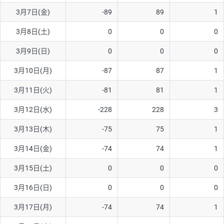
3月7日(金)
-89
89
1
AUD/USD
16円
44,990円
3.5円
3月8日(土)
0
0
0
NZD/USD
41円
36,920円
11.1円
3月9日(日)
0
0
0
EUR/GBP
71円
74,270円
9.5円
EUR/AUD
103円
74,270円
13.8円
3月10日(月)
-87
87
1
GBP/AUD
43円
86,230円
4.9円
3月11日(火)
-81
81
1
AUD/NZD
66円
44,990円
14.6円
3月12日(水)
-228
228
3
EUR/CHF
111円
74,270円
14.9円
3月13日(木)
-75
75
1
GBP/CHF
220円
86,230円
25.5円
3月14日(金)
-74
74
1
USD/CHF
160円
65,030円
24.6円
3月15日(土)
0
0
0
※2026/6/30の当社のスワップポイントおよび、同日の為替レート
3月16日(日)
0
0
0
に基づいて算出。
※取引証拠金は同日の当社為替レート（ニューヨーククローズ・
3月17日(月)
-74
74
1
MIDレート）に基づいて算出。
※ハンガリーフォリント/円と南アフリカランド/円とメキシコペ