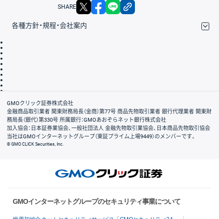
X
facebook
LINE
リンクをコピー
SHARE
各種方針・規程・会社案内
取引規程・約款
サイトマップ
その他のご案内
個人情報保護方針
最良執行方針
サイトのご利用について
ディスクレイマー
信託保全
リスク説明
会社案内
GMOクリック証券株式会社
金融商品取引業者 関東財務局長（金商）第77号 商品先物取引業者 銀行代理業者 関東財
務局長（銀代）第330号 所属銀行：GMOあおぞらネット銀行株式会社
加入協会：日本証券業協会、一般社団法人 金融先物取引業協会、日本商品先物取引協会
当社はGMOインターネットグループ（東証プライム上場9449）のメンバーです。
© GMO CLICK Securities, Inc.
GMOインターネットグループのセキュリティ事業について