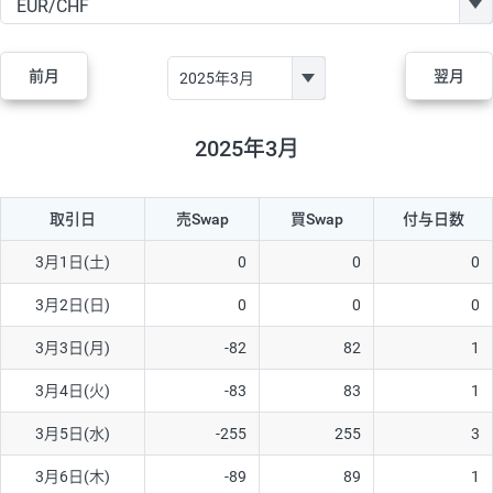
GBP/JPY
170円
86,230円
19.7円
AUD/JPY
106円
44,990円
23.5円
前月
翌月
NZD/JPY
28円
36,920円
7.5円
CAD/JPY
38円
45,810円
8.2円
2025年3月
CHF/JPY
34円
80,440円
4.2円
取引日
売Swap
買Swap
付与日数
TRY/JPY
26円
1,400円
185.7円
CZK/JPY
7円
3,060円
22.8円
3月1日(土)
0
0
0
PLN/JPY
35円
17,280円
20.2円
3月2日(日)
0
0
0
HUF/JPY
16円
2,090円
76.5円
3月3日(月)
-82
82
1
ZAR/JPY
130円
39,680円
32.7円
3月4日(火)
-83
83
1
MXN/JPY
140円
37,180円
37.6円
3月5日(水)
-255
255
3
EUR/USD
74円
74,270円
9.9円
3月6日(木)
-89
89
1
GBP/USD
4円
86,230円
0.4円