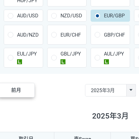
HUF/JPY
CAD/JPY
38円
CHF/JPY
34円
AUD/USD
NZD/USD
EUR/GBP
TRY/JPY
26円
AUD/NZD
EUR/CHF
GBP/CHF
CZK/JPY
7円
EUL/JPY
GBL/JPY
AUL/JPY
PLN/JPY
35円
ラージ
ラージ
ラージ
HUF/JPY
16円
ZAR/JPY
130円
前月
MXN/JPY
140円
EUR/USD
74円
2025年3月
GBP/USD
4円
AUD/USD
16円
取引日
売Swap
買S