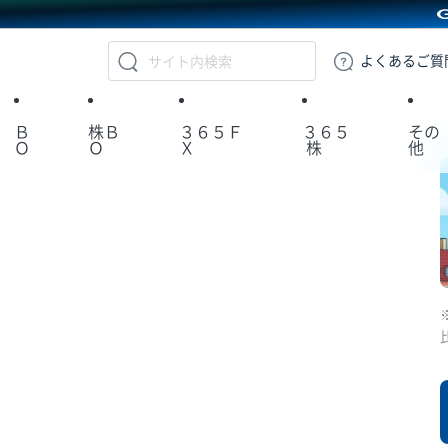
GMOクリック証券
よくある
ご質
Ｂ
株Ｂ
３６５Ｆ
３６５
その
Ｏ
Ｏ
Ｘ
株
他