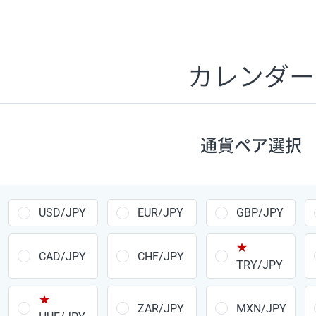
証拠金1万円あたりのスワップポイントは、取引の資金効率
CHF/JPY、EUR/USD、GBP/USD、NZD/USD、EUR/GBP、E
す。
カレンダー
1万通貨
あたりの
通貨ペア
1日の
スワップ
取引
ポイント
▲
▼
昇順
降順
通貨ペア選択
USD/JPY
154円
EUR/JPY
75円
USD/JPY
EUR/JPY
GBP/JPY
GBP/JPY
170円
★
AUD/JPY
106円
CAD/JPY
CHF/JPY
TRY/JPY
NZD/JPY
28円
★
ZAR/JPY
MXN/JPY