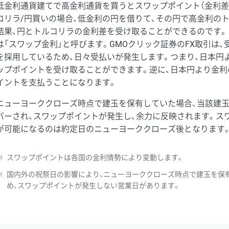
低金利通貨建てで高金利通貨を買うとスワップポイント（金利差
コリラ/円買いの場合、低金利の円を借りて、その円で高金利の
結果、円とトルコリラの金利差を受け取ることができるのです。
は「スワップ金利」と呼びます。GMOクリック証券のFX取引は
を採用しているため、日々受払いが発生します。つまり、日本円
ップポイントを受け取ることができます。逆に、日本円より金利
イントを支払うことになります。
ニューヨーククローズ時点で建玉を保有していた場合、当該建
バーされ、スワップポイントが発生し、余力に反映されます。ス
が可能になるのは約定日のニューヨーククローズ後となります
※
スワップポイントは各国の金利情勢により変動します。
※
国内外の祝祭日の影響により、ニューヨーククローズ時点で建玉を保
め、スワップポイントが発生しない営業日があります。