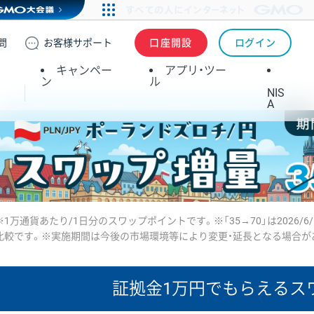
問
お客様
サポート
口座開設
ログイン
キャンペー
アプリ・ツー
ン
ル
NIS
A
※1万通貨あたり/1日分のスワップポイントです。※「35→70」は2026/6
比較です。※実施期間は今後の市場環境等により変更・延長となる場合が
証拠金1万円で
もらえるス