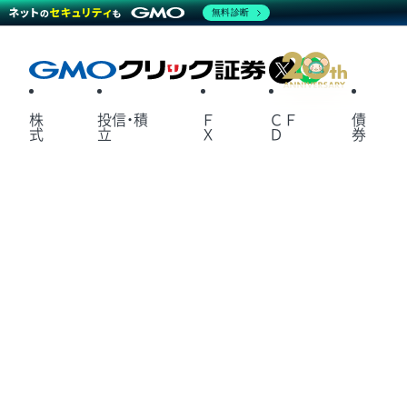
無料診断
X
LINE
株
投信・積
Ｆ
ＣＦ
債
式
立
Ｘ
Ｄ
券