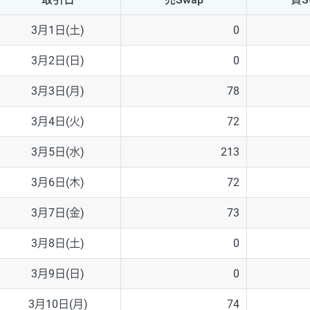
NZD/USD
41円
3月1日(土)
0
EUR/GBP
71円
3月2日(日)
0
EUR/AUD
103円
3月3日(月)
78
GBP/AUD
43円
3月4日(火)
72
AUD/NZD
66円
3月5日(水)
213
EUR/CHF
111円
3月6日(木)
72
GBP/CHF
220円
3月7日(金)
73
USD/CHF
160円
3月8日(土)
0
3月9日(日)
0
※2026/6/30の当社のスワップポイントおよび、同日の為替レート
※取引証拠金は同日の当社為替レート（ニューヨーククローズ・MIDレ
3月10日(月)
74
※ハンガリーフォリント/円と南アフリカランド/円とメキシコペソ/円