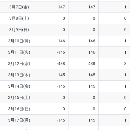
3月7日(金)
-147
147
1
AUD/USD
16円
44,990円
3.5円
3月8日(土)
0
0
0
NZD/USD
41円
36,920円
11.1円
3月9日(日)
0
0
0
EUR/GBP
71円
74,270円
9.5円
EUR/AUD
103円
74,270円
13.8円
3月10日(月)
-146
146
1
GBP/AUD
43円
86,230円
4.9円
3月11日(火)
-146
146
1
AUD/NZD
66円
44,990円
14.6円
3月12日(水)
-438
438
3
EUR/CHF
111円
74,270円
14.9円
3月13日(木)
-145
145
1
GBP/CHF
220円
86,230円
25.5円
3月14日(金)
-145
145
1
USD/CHF
160円
65,030円
24.6円
3月15日(土)
0
0
0
※2026/6/30の当社のスワップポイントおよび、同日の為替レート
3月16日(日)
0
0
0
に基づいて算出。
※取引証拠金は同日の当社為替レート（ニューヨーククローズ・
3月17日(月)
-145
145
1
MIDレート）に基づいて算出。
※ハンガリーフォリント/円と南アフリカランド/円とメキシコペ