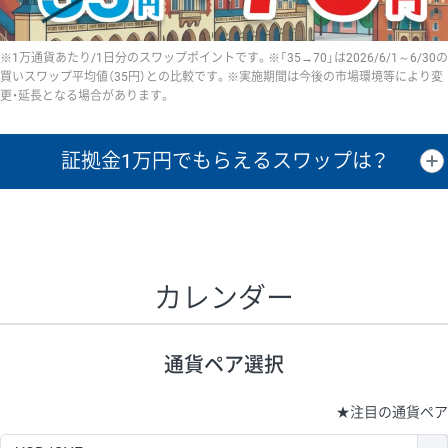
※1万通貨あたり/1日分のスワップポイントです。※「35→70」は2026/6/1～6/30の
買いスワップ平均値（35円）との比較です。※実施期間は今後の市場環境等により変
更・延長となる場合があります。
証拠金1万円で
もらえるスワップは？
証拠金1万円あたりのスワップポイントは、取引の資金効率を示した参
考値です。
CHF/JPY、EUR/USD、GBP/USD、NZD/USD、EUR/GBP、EUR/AUD、
GBP/AUDは売スワップの値です。
カレンダー
1万通貨
証拠金
あたりの
1日の
1万円あたりの
通貨ペア
取引証拠金
スワップ
ポイント
スワップ
ポイント
通貨ペア選択
▲
▼
昇順
降順
昇順
降順
昇順
降順
USD/JPY
154円
65,020円
23.6円
★
注目の通貨ペア
EUR/JPY
75円
74,270円
10円