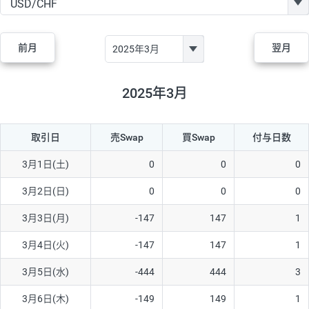
GBP/JPY
170円
86,230円
19.7円
AUD/JPY
106円
44,990円
23.5円
前月
翌月
NZD/JPY
28円
36,920円
7.5円
CAD/JPY
38円
45,810円
8.2円
2025年3月
CHF/JPY
34円
80,440円
4.2円
取引日
売Swap
買Swap
付与日数
TRY/JPY
26円
1,400円
185.7円
CZK/JPY
7円
3,060円
22.8円
3月1日(土)
0
0
0
PLN/JPY
35円
17,280円
20.2円
3月2日(日)
0
0
0
HUF/JPY
16円
2,090円
76.5円
3月3日(月)
-147
147
1
ZAR/JPY
130円
39,680円
32.7円
3月4日(火)
-147
147
1
MXN/JPY
140円
37,180円
37.6円
3月5日(水)
-444
444
3
EUR/USD
74円
74,270円
9.9円
3月6日(木)
-149
149
1
GBP/USD
4円
86,230円
0.4円