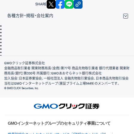
X
facebook
LINE
リンクをコピー
SHARE
各種方針・規程・会社案内
取引規程・約款
サイトマップ
その他のご案内
個人情報保護方針
最良執行方針
サイトのご利用について
ディスクレイマー
信託保全
リスク説明
会社案内
GMOクリック証券株式会社
金融商品取引業者 関東財務局長（金商）第77号 商品先物取引業者 銀行代理業者 関東財
務局長（銀代）第330号 所属銀行：GMOあおぞらネット銀行株式会社
加入協会：日本証券業協会、一般社団法人 金融先物取引業協会、日本商品先物取引協会
当社はGMOインターネットグループ（東証プライム上場9449）のメンバーです。
© GMO CLICK Securities, Inc.
GMOインターネットグループのセキュリティ事業について