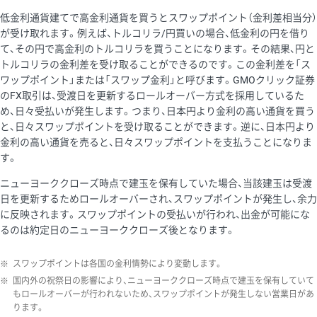
低金利通貨建てで高金利通貨を買うとスワップポイント（金利差相当分）
が受け取れます。例えば、トルコリラ/円買いの場合、低金利の円を借り
て、その円で高金利のトルコリラを買うことになります。その結果、円と
トルコリラの金利差を受け取ることができるのです。この金利差を「ス
ワップポイント」または「スワップ金利」と呼びます。GMOクリック証券
のFX取引は、受渡日を更新するロールオーバー方式を採用しているた
め、日々受払いが発生します。つまり、日本円より金利の高い通貨を買う
と、日々スワップポイントを受け取ることができます。逆に、日本円より
金利の高い通貨を売ると、日々スワップポイントを支払うことになりま
す。
ニューヨーククローズ時点で建玉を保有していた場合、当該建玉は受渡
日を更新するためロールオーバーされ、スワップポイントが発生し、余力
に反映されます。スワップポイントの受払いが行われ、出金が可能にな
るのは約定日のニューヨーククローズ後となります。
※
スワップポイントは各国の金利情勢により変動します。
※
国内外の祝祭日の影響により、ニューヨーククローズ時点で建玉を保有していて
もロールオーバーが行われないため、スワップポイントが発生しない営業日があ
ります。