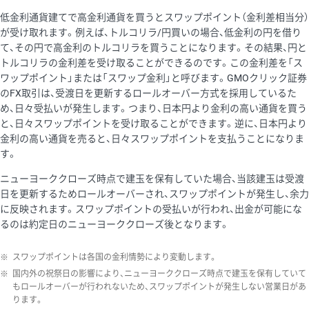
低金利通貨建てで高金利通貨を買うとスワップポイント（金利差相当分）
が受け取れます。例えば、トルコリラ/円買いの場合、低金利の円を借り
て、その円で高金利のトルコリラを買うことになります。その結果、円と
トルコリラの金利差を受け取ることができるのです。この金利差を「ス
ワップポイント」または「スワップ金利」と呼びます。GMOクリック証券
のFX取引は、受渡日を更新するロールオーバー方式を採用しているた
め、日々受払いが発生します。つまり、日本円より金利の高い通貨を買う
と、日々スワップポイントを受け取ることができます。逆に、日本円より
金利の高い通貨を売ると、日々スワップポイントを支払うことになりま
す。
ニューヨーククローズ時点で建玉を保有していた場合、当該建玉は受渡
日を更新するためロールオーバーされ、スワップポイントが発生し、余力
に反映されます。スワップポイントの受払いが行われ、出金が可能にな
るのは約定日のニューヨーククローズ後となります。
※
スワップポイントは各国の金利情勢により変動します。
※
国内外の祝祭日の影響により、ニューヨーククローズ時点で建玉を保有していて
もロールオーバーが行われないため、スワップポイントが発生しない営業日があ
ります。