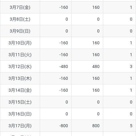
3月7日(金)
-160
160
1
AUD/USD
16円
44,990円
3.5円
3月8日(土)
0
0
0
NZD/USD
41円
36,920円
11.1円
3月9日(日)
0
0
0
EUR/GBP
71円
74,270円
9.5円
EUR/AUD
103円
74,270円
13.8円
3月10日(月)
-160
160
1
GBP/AUD
43円
86,230円
4.9円
3月11日(火)
-160
160
1
AUD/NZD
66円
44,990円
14.6円
3月12日(水)
-480
480
3
EUR/CHF
111円
74,270円
14.9円
3月13日(木)
-160
160
1
GBP/CHF
220円
86,230円
25.5円
3月14日(金)
-160
160
1
USD/CHF
160円
65,030円
24.6円
3月15日(土)
0
0
0
3月16日(日)
0
0
0
※取引証拠金は同日の当社為替レート（ニューヨーククローズ・
MIDレート）に基づいて算出。
3月17日(月)
-800
800
5
※ハンガリーフォリント/円と南アフリカランド/円とメキシコペ
ソ/円は10万通貨単位。