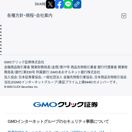
X
facebook
LINE
リンクをコピー
SHARE
各種方針・規程・会社案内
取引規程・約款
サイトマップ
その他のご案内
個人情報保護方針
最良執行方針
サイトのご利用について
ディスクレイマー
信託保全
リスク説明
会社案内
GMOクリック証券株式会社
金融商品取引業者 関東財務局長（金商）第77号 商品先物取引業者 銀行代理業者 関東財
務局長（銀代）第330号 所属銀行：GMOあおぞらネット銀行株式会社
加入協会：日本証券業協会、一般社団法人 金融先物取引業協会、日本商品先物取引協会
当社はGMOインターネットグループ（東証プライム上場9449）のメンバーです。
© GMO CLICK Securities, Inc.
GMOインターネットグループのセキュリティ事業について