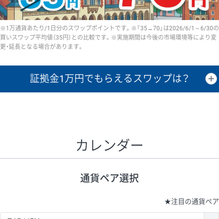
※1万通貨あたり/1日分のスワップポイントです。※「35→70」は2026/6/1～6/30の
買いスワップ平均値（35円）との比較です。※実施期間は今後の市場環境等により変
更・延長となる場合があります。
証拠金1万円で
もらえるスワップは？
証拠金1万円あたりのスワップポイントは、取引の資金効率を示した参
考値です。
CHF/JPY、EUR/USD、GBP/USD、NZD/USD、EUR/GBP、EUR/AUD、
GBP/AUDは売スワップの値です。
カレンダー
1万通貨
証拠金
あたりの
1日の
1万円あたりの
通貨ペア
取引証拠金
スワップ
ポイント
スワップ
ポイント
通貨ペア選択
▲
▼
昇順
降順
昇順
降順
昇順
降順
USD/JPY
154円
65,020円
23.6円
★
注目の通貨ペア
EUR/JPY
75円
74,270円
10円