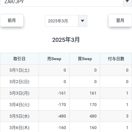
GBP/JPY
170円
86,230円
19.7円
AUD/JPY
106円
44,990円
23.5円
前月
翌月
NZD/JPY
28円
36,920円
7.5円
CAD/JPY
38円
45,810円
8.2円
2025年3月
CHF/JPY
34円
80,440円
4.2円
取引日
売Swap
買Swap
付与日数
TRY/JPY
26円
1,400円
185.7円
CZK/JPY
7円
3,060円
22.8円
3月1日(土)
0
0
0
PLN/JPY
35円
17,280円
20.2円
3月2日(日)
0
0
0
HUF/JPY
16円
2,090円
76.5円
3月3日(月)
-161
161
1
ZAR/JPY
130円
39,680円
32.7円
3月4日(火)
-170
170
1
MXN/JPY
140円
37,180円
37.6円
3月5日(水)
-480
480
3
EUR/USD
74円
74,270円
9.9円
3月6日(木)
-160
160
1
GBP/USD
4円
86,230円
0.4円