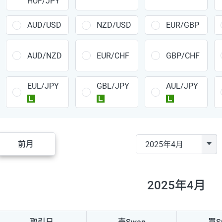
HUF/JPY
CAD/JPY
38円
CHF/JPY
34円
AUD/USD
NZD/USD
EUR/GBP
TRY/JPY
26円
AUD/NZD
EUR/CHF
GBP/CHF
CZK/JPY
7円
EUL/JPY
GBL/JPY
AUL/JPY
PLN/JPY
35円
ラージ
ラージ
ラージ
HUF/JPY
16円
ZAR/JPY
130円
前月
MXN/JPY
140円
EUR/USD
74円
2025年4月
GBP/USD
4円
AUD/USD
16円
取引日
売Swap
買S