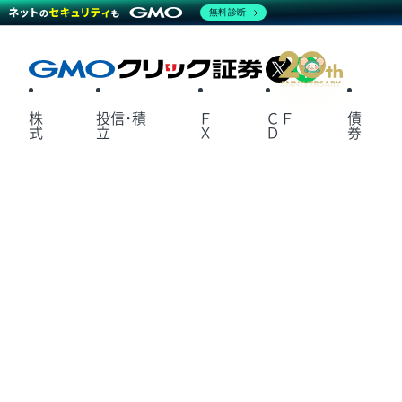
無料診断
X
LINE
株
投信・積
Ｆ
ＣＦ
債
式
立
Ｘ
Ｄ
券