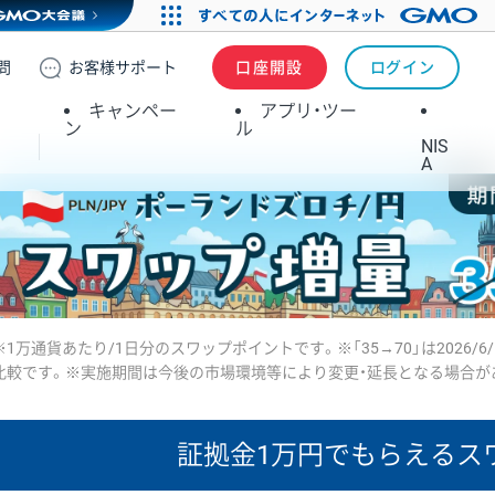
問
お客様
サポート
口座開設
ログイン
キャンペー
アプリ・ツー
ン
ル
NIS
A
※1万通貨あたり/1日分のスワップポイントです。※「35→70」は2026/6
比較です。※実施期間は今後の市場環境等により変更・延長となる場合が
証拠金1万円で
もらえるス