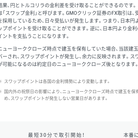
結果、円とトルコリラの金利差を受け取ることができるのです。
は「スワップ金利」と呼びます。GMOクリック証券のFX取引は
を採用しているため、日々受払いが発生します。つまり、日本円
ップポイントを受け取ることができます。逆に、日本円より金利
イントを支払うことになります。
ニューヨーククローズ時点で建玉を保有していた場合、当該建
バーされ、スワップポイントが発生し、余力に反映されます。ス
が可能になるのは約定日のニューヨーククローズ後となります
※
スワップポイントは各国の金利情勢により変動します。
※
国内外の祝祭日の影響により、ニューヨーククローズ時点で建玉を保
め、スワップポイントが発生しない営業日があります。
最短30分で取引開始！
本番