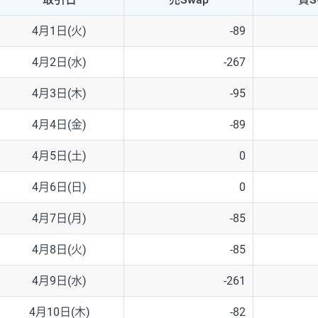
NZD/USD
41円
4月1日(火)
-89
EUR/GBP
71円
4月2日(水)
-267
EUR/AUD
103円
4月3日(木)
-95
GBP/AUD
43円
4月4日(金)
-89
AUD/NZD
66円
4月5日(土)
0
EUR/CHF
111円
4月6日(日)
0
GBP/CHF
220円
4月7日(月)
-85
USD/CHF
160円
4月8日(火)
-85
4月9日(水)
-261
※取引証拠金は同日の当社為替レート（ニューヨーククローズ・MIDレ
4月10日(木)
-82
※ハンガリーフォリント/円と南アフリカランド/円とメキシコペソ/円