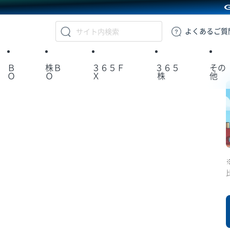
GMOクリック証券
よくある
ご質
Ｂ
株Ｂ
３６５Ｆ
３６５
その
Ｏ
Ｏ
Ｘ
株
他