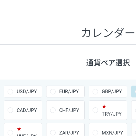
証拠金1万円あたりのスワップポイントは、取引の資金効率
CHF/JPY、EUR/USD、GBP/USD、NZD/USD、EUR/GBP、E
す。
カレンダー
1万通貨
あたりの
通貨ペア
1日の
スワップ
取引
ポイント
▲
▼
昇順
降順
通貨ペア選択
USD/JPY
154円
EUR/JPY
75円
USD/JPY
EUR/JPY
GBP/JPY
GBP/JPY
170円
★
AUD/JPY
106円
CAD/JPY
CHF/JPY
TRY/JPY
NZD/JPY
28円
★
ZAR/JPY
MXN/JPY