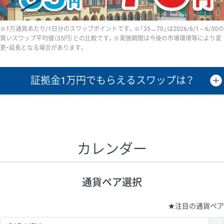
※1万通貨あたり/1日分のスワップポイントです。※「35→70」は2026/6/1～6/30の
買いスワップ平均値（35円）との比較です。※実施期間は今後の市場環境等により変
更・延長となる場合があります。
証拠金1万円で
もらえるスワップは？
証拠金1万円あたりのスワップポイントは、取引の資金効率を示した参
考値です。
CHF/JPY、EUR/USD、GBP/USD、NZD/USD、EUR/GBP、EUR/AUD、
GBP/AUDは売スワップの値です。
カレンダー
1万通貨
証拠金
あたりの
1日の
1万円あたりの
通貨ペア
取引証拠金
スワップ
ポイント
スワップ
ポイント
通貨ペア選択
▲
▼
昇順
降順
昇順
降順
昇順
降順
USD/JPY
154円
65,020円
23.6円
★
注目の通貨ペア
EUR/JPY
75円
74,270円
10円