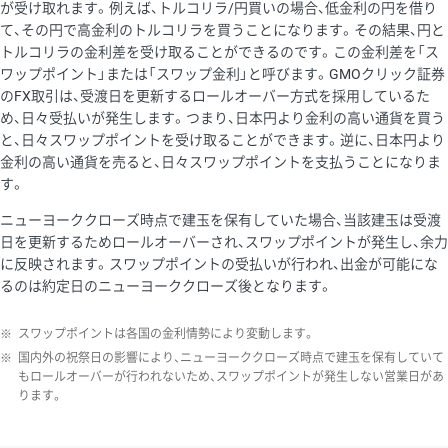
が受け取れます。例えば、トルコリラ/円買いの場合、低金利の円を借り
て、その円で高金利のトルコリラを買うことになります。その結果、円と
トルコリラの金利差を受け取ることができるのです。この金利差を「ス
ワップポイント」または「スワップ金利」と呼びます。GMOクリック証券
のFX取引は、受渡日を更新するロールオーバー方式を採用しているた
め、日々受払いが発生します。つまり、日本円より金利の高い通貨を買う
と、日々スワップポイントを受け取ることができます。逆に、日本円より
金利の高い通貨を売ると、日々スワップポイントを支払うことになりま
す。
ニューヨーククローズ時点で建玉を保有していた場合、当該建玉は受渡
日を更新するためロールオーバーされ、スワップポイントが発生し、余力
に反映されます。スワップポイントの受払いが行われ、出金が可能にな
るのは約定日のニューヨーククローズ後となります。
※
スワップポイントは各国の金利情勢により変動します。
※
国内外の祝祭日の影響により、ニューヨーククローズ時点で建玉を保有していて
もロールオーバーが行われないため、スワップポイントが発生しない営業日があ
ります。