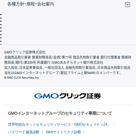
各種方針・規程・会社案内
取引規程・約款
サイトマップ
その他のご案内
個人情報保護方針
最良執行方針
サイトのご利用について
ディスクレイマー
信託保全
リスク説明
会社案内
GMOクリック証券株式会社
金融商品取引業者 関東財務局長（金商）第77号 商品先物取引業者 銀行代理業者 関東財
務局長（銀代）第330号 所属銀行：GMOあおぞらネット銀行株式会社
加入協会：日本証券業協会、一般社団法人 金融先物取引業協会、日本商品先物取引協会
当社はGMOインターネットグループ（東証プライム上場9449）のメンバーです。
© GMO CLICK Securities, Inc.
GMOインターネットグループのセキュリティ事業について
世界初総合ネットセキュリティサービス「GMOセキュリティ24」
パスワード漏洩診断
Webサイトリスク診断