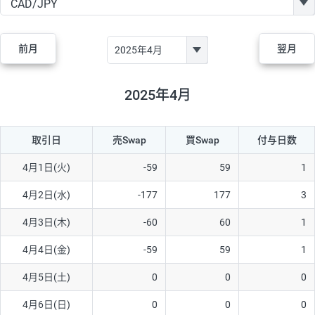
GBP/JPY
170円
86,230円
19.7円
AUD/JPY
106円
44,990円
23.5円
前月
翌月
NZD/JPY
28円
36,920円
7.5円
CAD/JPY
38円
45,810円
8.2円
2025年4月
CHF/JPY
34円
80,440円
4.2円
取引日
売Swap
買Swap
付与日数
TRY/JPY
26円
1,400円
185.7円
CZK/JPY
7円
3,060円
22.8円
4月1日(火)
-59
59
1
PLN/JPY
35円
17,280円
20.2円
4月2日(水)
-177
177
3
HUF/JPY
16円
2,090円
76.5円
4月3日(木)
-60
60
1
ZAR/JPY
130円
39,680円
32.7円
4月4日(金)
-59
59
1
MXN/JPY
140円
37,180円
37.6円
4月5日(土)
0
0
0
EUR/USD
74円
74,270円
9.9円
4月6日(日)
0
0
0
GBP/USD
4円
86,230円
0.4円