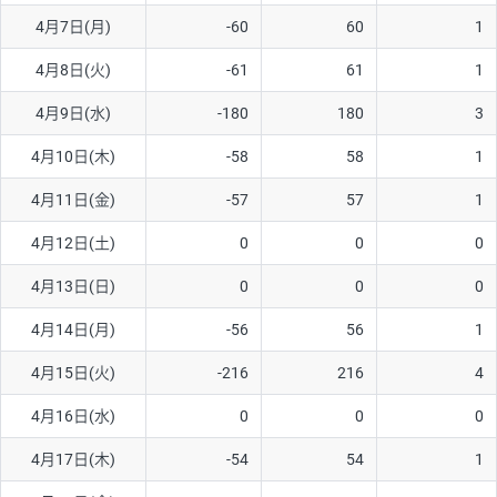
4月7日(月)
-60
60
1
AUD/USD
16円
44,990円
3.5円
4月8日(火)
-61
61
1
NZD/USD
41円
36,920円
11.1円
4月9日(水)
-180
180
3
EUR/GBP
71円
74,270円
9.5円
EUR/AUD
103円
74,270円
13.8円
4月10日(木)
-58
58
1
GBP/AUD
43円
86,230円
4.9円
4月11日(金)
-57
57
1
AUD/NZD
66円
44,990円
14.6円
4月12日(土)
0
0
0
EUR/CHF
111円
74,270円
14.9円
4月13日(日)
0
0
0
GBP/CHF
220円
86,230円
25.5円
4月14日(月)
-56
56
1
USD/CHF
160円
65,030円
24.6円
4月15日(火)
-216
216
4
※2026/6/30の当社のスワップポイントおよび、同日の為替レート
4月16日(水)
0
0
0
に基づいて算出。
※取引証拠金は同日の当社為替レート（ニューヨーククローズ・
4月17日(木)
-54
54
1
MIDレート）に基づいて算出。
※ハンガリーフォリント/円と南アフリカランド/円とメキシコペ