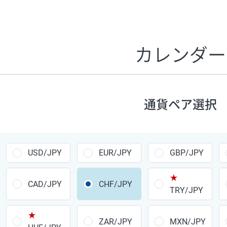
証拠金1万円あたりのスワップポイントは、取引の資金効率
CHF/JPY、EUR/USD、GBP/USD、NZD/USD、EUR/GBP、E
す。
カレンダー
1万通貨
あたりの
通貨ペア
1日の
スワップ
取引
ポイント
▲
▼
昇順
降順
通貨ペア選択
USD/JPY
154円
EUR/JPY
75円
USD/JPY
EUR/JPY
GBP/JPY
GBP/JPY
170円
★
AUD/JPY
106円
CAD/JPY
CHF/JPY
TRY/JPY
NZD/JPY
28円
★
ZAR/JPY
MXN/JPY