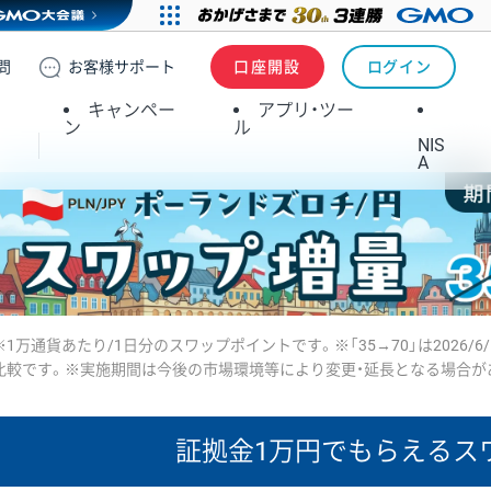
問
お客様
サポート
口座開設
ログイン
キャンペー
アプリ・ツー
ン
ル
NIS
A
※1万通貨あたり/1日分のスワップポイントです。※「35→70」は2026/6
比較です。※実施期間は今後の市場環境等により変更・延長となる場合が
証拠金1万円で
もらえるス