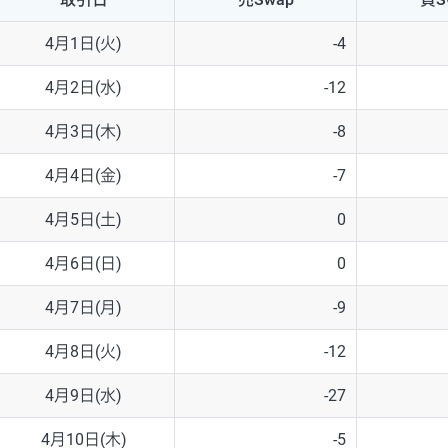
NZD/USD
41円
4月1日(火)
-4
EUR/GBP
71円
4月2日(水)
-12
EUR/AUD
103円
4月3日(木)
-8
GBP/AUD
43円
4月4日(金)
-7
AUD/NZD
66円
4月5日(土)
0
EUR/CHF
111円
4月6日(日)
0
GBP/CHF
220円
4月7日(月)
-9
USD/CHF
160円
4月8日(火)
-12
4月9日(水)
-27
※取引証拠金は同日の当社為替レート（ニューヨーククローズ・MIDレ
4月10日(木)
-5
※ハンガリーフォリント/円と南アフリカランド/円とメキシコペソ/円