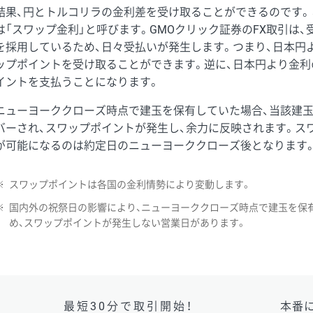
結果、円とトルコリラの金利差を受け取ることができるのです。
は「スワップ金利」と呼びます。GMOクリック証券のFX取引は
を採用しているため、日々受払いが発生します。つまり、日本円
ップポイントを受け取ることができます。逆に、日本円より金利
イントを支払うことになります。
ニューヨーククローズ時点で建玉を保有していた場合、当該建
バーされ、スワップポイントが発生し、余力に反映されます。ス
が可能になるのは約定日のニューヨーククローズ後となります
※
スワップポイントは各国の金利情勢により変動します。
※
国内外の祝祭日の影響により、ニューヨーククローズ時点で建玉を保
め、スワップポイントが発生しない営業日があります。
最短30分で取引開始！
本番