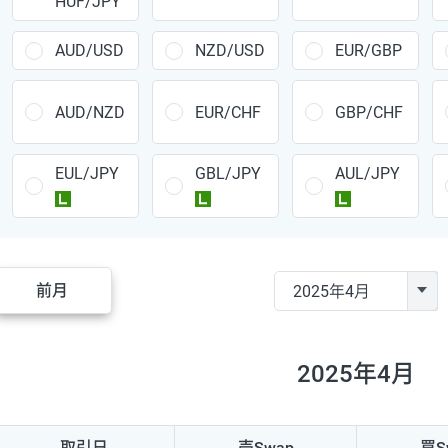
HUF/JPY
CAD/JPY
38円
CHF/JPY
34円
AUD/USD
NZD/USD
EUR/GBP
TRY/JPY
26円
AUD/NZD
EUR/CHF
GBP/CHF
CZK/JPY
7円
EUL/JPY
GBL/JPY
AUL/JPY
PLN/JPY
35円
ラージ
ラージ
ラージ
HUF/JPY
16円
ZAR/JPY
130円
前月
MXN/JPY
140円
EUR/USD
74円
2025年4月
GBP/USD
4円
AUD/USD
16円
取引日
売Swap
買S