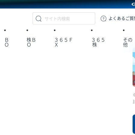
GMOクリック証券
よくある
ご質
Ｂ
株Ｂ
３６５Ｆ
３６５
その
Ｏ
Ｏ
Ｘ
株
他