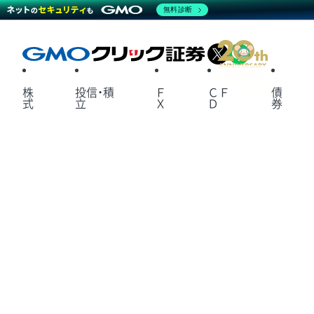
無料診断
X
LINE
株
投信・積
Ｆ
ＣＦ
債
式
立
Ｘ
Ｄ
券