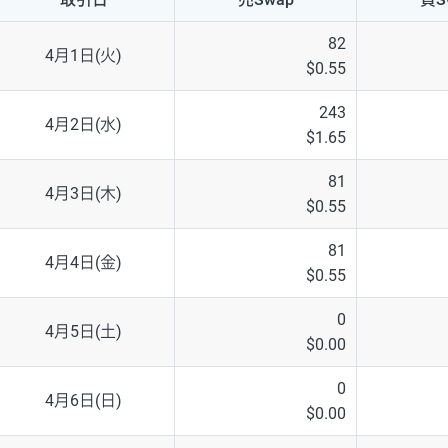
NZD/USD
41円
82
4月1日(火)
$0.55
EUR/GBP
71円
243
4月2日(水)
EUR/AUD
103円
$1.65
GBP/AUD
43円
81
4月3日(木)
$0.55
AUD/NZD
66円
81
EUR/CHF
111円
4月4日(金)
$0.55
GBP/CHF
220円
0
4月5日(土)
$0.00
USD/CHF
160円
0
4月6日(日)
$0.00
※取引証拠金は同日の当社為替レート（ニューヨーククローズ・MIDレ
※ハンガリーフォリント/円と南アフリカランド/円とメキシコペソ/円