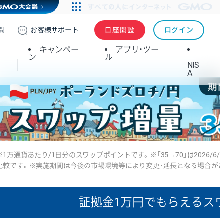
問
お客様
サポート
口座開設
ログイン
キャンペー
アプリ・ツー
ン
ル
NIS
A
※1万通貨あたり/1日分のスワップポイントです。※「35→70」は2026/6
比較です。※実施期間は今後の市場環境等により変更・延長となる場合が
証拠金1万円で
もらえるス