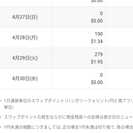
$0.00
0
4月27日(日)
$0.00
190
4月28日(月)
$1.34
279
4月29日(火)
$1.95
0
4月30日(水)
$0.00
※
1万通貨単位のスワップポイント（ハンガリーフォリント/円と南アフリ
単位）
※
スワップポイントの発生ならびに現金残高への反映は表示日のニュー
※
1円未満の端数につきましては、正の場合1円未満は切り捨て、負の場