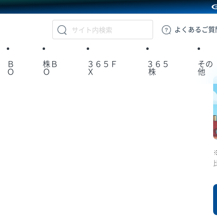
GMOクリック証券
よくある
ご質
Ｂ
株Ｂ
３６５Ｆ
３６５
その
Ｏ
Ｏ
Ｘ
株
他