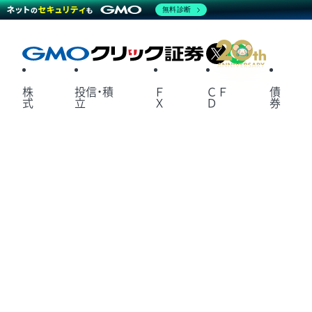
無料診断
X
LINE
株
投信・積
Ｆ
ＣＦ
債
式
立
Ｘ
Ｄ
券