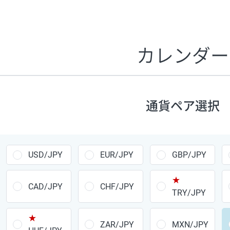
証拠金1万円あたりのスワップポイントは、取引の資金効率
CHF/JPY、EUR/USD、GBP/USD、NZD/USD、EUR/GBP、E
す。
カレンダー
1万通貨
あたりの
通貨ペア
1日の
スワップ
取引
ポイント
▲
▼
昇順
降順
通貨ペア選択
USD/JPY
154円
EUR/JPY
75円
USD/JPY
EUR/JPY
GBP/JPY
GBP/JPY
170円
★
AUD/JPY
106円
CAD/JPY
CHF/JPY
TRY/JPY
NZD/JPY
28円
★
ZAR/JPY
MXN/JPY