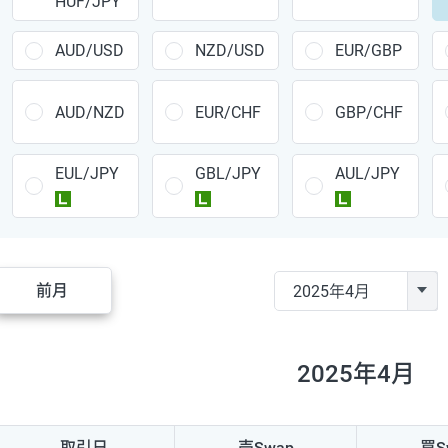
HUF/JPY
CAD/JPY
38円
CHF/JPY
34円
AUD/USD
NZD/USD
EUR/GBP
TRY/JPY
26円
AUD/NZD
EUR/CHF
GBP/CHF
CZK/JPY
7円
EUL/JPY
GBL/JPY
AUL/JPY
PLN/JPY
35円
ラージ
ラージ
ラージ
HUF/JPY
16円
ZAR/JPY
130円
前月
MXN/JPY
140円
EUR/USD
74円
2025年4月
GBP/USD
4円
AUD/USD
16円
取引日
売Swap
買S