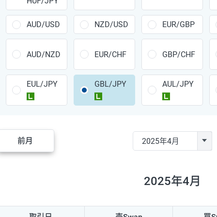
HUF/JPY
CAD/JPY
38円
CHF/JPY
34円
AUD/USD
NZD/USD
EUR/GBP
TRY/JPY
26円
AUD/NZD
EUR/CHF
GBP/CHF
CZK/JPY
7円
EUL/JPY
GBL/JPY
AUL/JPY
PLN/JPY
35円
ラージ
ラージ
ラージ
HUF/JPY
16円
ZAR/JPY
130円
前月
MXN/JPY
140円
EUR/USD
74円
2025年4月
GBP/USD
4円
AUD/USD
16円
取引日
売Swap
買S