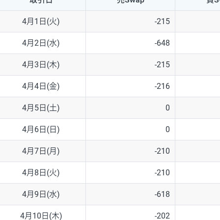
NZD/USD
41円
4月1日(火)
-215
EUR/GBP
71円
4月2日(水)
-648
EUR/AUD
103円
4月3日(木)
-215
GBP/AUD
43円
4月4日(金)
-216
AUD/NZD
66円
4月5日(土)
0
EUR/CHF
111円
4月6日(日)
0
GBP/CHF
220円
4月7日(月)
-210
USD/CHF
160円
4月8日(火)
-210
4月9日(水)
-618
※2026/6/30の当社のスワップポイントおよび、同日の為替レート
※取引証拠金は同日の当社為替レート（ニューヨーククローズ・MIDレ
4月10日(木)
-202
※ハンガリーフォリント/円と南アフリカランド/円とメキシコペソ/円