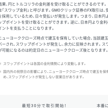
結果、円とトルコリラの金利差を受け取ることができるのです。
は「スワップ金利」と呼びます。GMOクリック証券のFX取引は
を採用しているため、日々受払いが発生します。つまり、日本円
ップポイントを受け取ることができます。逆に、日本円より金利
イントを支払うことになります。
ニューヨーククローズ時点で建玉を保有していた場合、当該建
バーされ、スワップポイントが発生し、余力に反映されます。ス
が可能になるのは約定日のニューヨーククローズ後となります
※
スワップポイントは各国の金利情勢により変動します。
※
国内外の祝祭日の影響により、ニューヨーククローズ時点で建玉を保
め、スワップポイントが発生しない営業日があります。
最短30分で取引開始！
本番