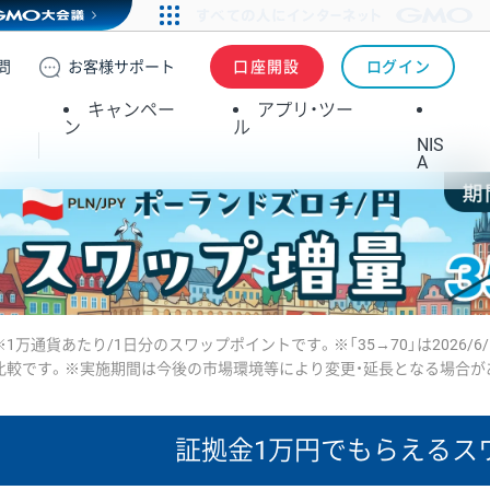
問
お客様
サポート
口座開設
ログイン
キャンペー
アプリ・ツー
ン
ル
NIS
A
※1万通貨あたり/1日分のスワップポイントです。※「35→70」は2026/6
比較です。※実施期間は今後の市場環境等により変更・延長となる場合が
証拠金1万円で
もらえるス