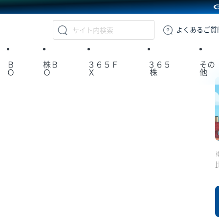
GMOクリック証券
よくある
ご質
Ｂ
株Ｂ
３６５Ｆ
３６５
その
Ｏ
Ｏ
Ｘ
株
他