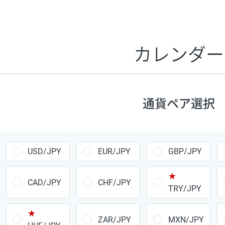
証拠金1万円あたりのスワップポイントは、取引の資金効率
CHF/JPY、EUR/USD、GBP/USD、NZD/USD、EUR/GBP、E
す。
カレンダー
1万通貨
あたりの
通貨ペア
1日の
スワップ
取引
ポイント
▲
▼
昇順
降順
通貨ペア選択
USD/JPY
154円
EUR/JPY
75円
USD/JPY
EUR/JPY
GBP/JPY
GBP/JPY
170円
★
AUD/JPY
106円
CAD/JPY
CHF/JPY
TRY/JPY
NZD/JPY
28円
★
ZAR/JPY
MXN/JPY