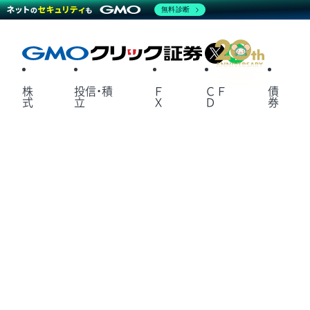
無料診断
X
LINE
株
投信・積
Ｆ
ＣＦ
債
式
立
Ｘ
Ｄ
券