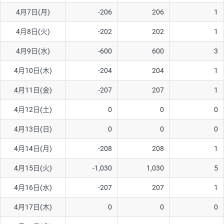
4月7日(月)
-206
206
1
AUD/USD
16円
44,990円
3.5円
4月8日(火)
-202
202
1
NZD/USD
41円
36,920円
11.1円
4月9日(水)
-600
600
3
EUR/GBP
71円
74,270円
9.5円
EUR/AUD
103円
74,270円
13.8円
4月10日(木)
-204
204
1
GBP/AUD
43円
86,230円
4.9円
4月11日(金)
-207
207
1
AUD/NZD
66円
44,990円
14.6円
4月12日(土)
0
0
0
EUR/CHF
111円
74,270円
14.9円
4月13日(日)
0
0
0
GBP/CHF
220円
86,230円
25.5円
4月14日(月)
-208
208
1
USD/CHF
160円
65,030円
24.6円
4月15日(火)
-1,030
1,030
5
4月16日(水)
-207
207
1
※取引証拠金は同日の当社為替レート（ニューヨーククローズ・
MIDレート）に基づいて算出。
4月17日(木)
0
0
0
※ハンガリーフォリント/円と南アフリカランド/円とメキシコペ
ソ/円は10万通貨単位。