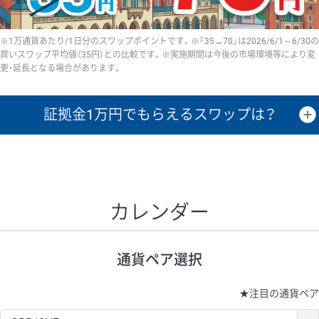
※1万通貨あたり/1日分のスワップポイントです。※「35→70」は2026/6/1～6/30の
買いスワップ平均値（35円）との比較です。※実施期間は今後の市場環境等により変
更・延長となる場合があります。
証拠金1万円で
もらえるスワップは？
証拠金1万円あたりのスワップポイントは、取引の資金効率を示した参
考値です。
CHF/JPY、EUR/USD、GBP/USD、NZD/USD、EUR/GBP、EUR/AUD、
GBP/AUDは売スワップの値です。
カレンダー
1万通貨
証拠金
あたりの
1日の
1万円あたりの
通貨ペア
取引証拠金
スワップ
ポイント
スワップ
ポイント
通貨ペア選択
▲
▼
昇順
降順
昇順
降順
昇順
降順
USD/JPY
154円
65,020円
23.6円
★
注目の通貨ペア
EUR/JPY
75円
74,270円
10円