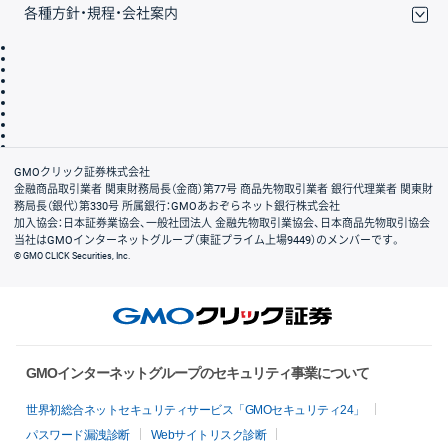
各種方針・規程・会社案内
取引規程・約款
サイトマップ
その他のご案内
個人情報保護方針
最良執行方針
サイトのご利用について
ディスクレイマー
信託保全
リスク説明
会社案内
GMOクリック証券株式会社
金融商品取引業者 関東財務局長（金商）第77号 商品先物取引業者 銀行代理業者 関東財
務局長（銀代）第330号 所属銀行：GMOあおぞらネット銀行株式会社
加入協会：日本証券業協会、一般社団法人 金融先物取引業協会、日本商品先物取引協会
当社はGMOインターネットグループ（東証プライム上場9449）のメンバーです。
© GMO CLICK Securities, Inc.
GMOインターネットグループのセキュリティ事業について
世界初総合ネットセキュリティサービス「GMOセキュリティ24」
パスワード漏洩診断
Webサイトリスク診断