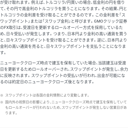
が受け取れます。例えば、トルコリラ/円買いの場合、低金利の円を借り
て、その円で高金利のトルコリラを買うことになります。その結果、円と
トルコリラの金利差を受け取ることができるのです。この金利差を「ス
ワップポイント」または「スワップ金利」と呼びます。GMOクリック証券
のFX取引は、受渡日を更新するロールオーバー方式を採用しているた
め、日々受払いが発生します。つまり、日本円より金利の高い通貨を買う
と、日々スワップポイントを受け取ることができます。逆に、日本円より
金利の高い通貨を売ると、日々スワップポイントを支払うことになりま
す。
ニューヨーククローズ時点で建玉を保有していた場合、当該建玉は受渡
日を更新するためロールオーバーされ、スワップポイントが発生し、余力
に反映されます。スワップポイントの受払いが行われ、出金が可能にな
るのは約定日のニューヨーククローズ後となります。
※
スワップポイントは各国の金利情勢により変動します。
※
国内外の祝祭日の影響により、ニューヨーククローズ時点で建玉を保有していて
もロールオーバーが行われないため、スワップポイントが発生しない営業日があ
ります。