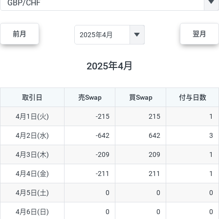
GBP/JPY
170円
86,230円
19.7円
AUD/JPY
106円
44,990円
23.5円
前月
翌月
NZD/JPY
28円
36,920円
7.5円
CAD/JPY
38円
45,810円
8.2円
2025年4月
CHF/JPY
34円
80,440円
4.2円
取引日
売Swap
買Swap
付与日数
TRY/JPY
26円
1,400円
185.7円
CZK/JPY
7円
3,060円
22.8円
4月1日(火)
-215
215
1
PLN/JPY
35円
17,280円
20.2円
4月2日(水)
-642
642
3
HUF/JPY
16円
2,090円
76.5円
4月3日(木)
-209
209
1
ZAR/JPY
130円
39,680円
32.7円
4月4日(金)
-211
211
1
MXN/JPY
140円
37,180円
37.6円
4月5日(土)
0
0
0
EUR/USD
74円
74,270円
9.9円
4月6日(日)
0
0
0
GBP/USD
4円
86,230円
0.4円