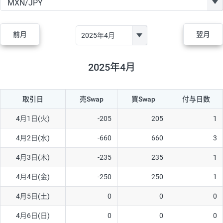
GBP/JPY
170円
86,230円
19.7円
AUD/JPY
106円
44,990円
23.5円
前月
翌月
NZD/JPY
28円
36,920円
7.5円
CAD/JPY
38円
45,810円
8.2円
2025年4月
CHF/JPY
34円
80,440円
4.2円
取引日
売Swap
買Swap
付与日数
TRY/JPY
26円
1,400円
185.7円
CZK/JPY
7円
3,060円
22.8円
4月1日(火)
-205
205
1
PLN/JPY
35円
17,280円
20.2円
4月2日(水)
-660
660
3
HUF/JPY
16円
2,090円
76.5円
4月3日(木)
-235
235
1
ZAR/JPY
130円
39,680円
32.7円
4月4日(金)
-250
250
1
MXN/JPY
140円
37,180円
37.6円
4月5日(土)
0
0
0
EUR/USD
74円
74,270円
9.9円
4月6日(日)
0
0
0
GBP/USD
4円
86,230円
0.4円