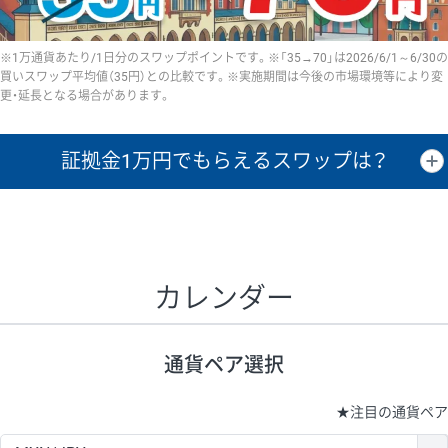
※1万通貨あたり/1日分のスワップポイントです。※「35→70」は2026/6/1～6/30の
買いスワップ平均値（35円）との比較です。※実施期間は今後の市場環境等により変
更・延長となる場合があります。
証拠金1万円で
もらえるスワップは？
証拠金1万円あたりのスワップポイントは、取引の資金効率を示した参
考値です。
CHF/JPY、EUR/USD、GBP/USD、NZD/USD、EUR/GBP、EUR/AUD、
GBP/AUDは売スワップの値です。
カレンダー
1万通貨
証拠金
あたりの
1日の
1万円あたりの
通貨ペア
取引証拠金
スワップ
ポイント
スワップ
ポイント
通貨ペア選択
▲
▼
昇順
降順
昇順
降順
昇順
降順
USD/JPY
154円
65,020円
23.6円
★
注目の通貨ペア
EUR/JPY
75円
74,270円
10円