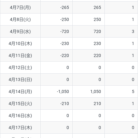
4月7日(月)
-265
265
1
AUD/USD
16円
44,990円
3.5円
4月8日(火)
-250
250
1
NZD/USD
41円
36,920円
11.1円
4月9日(水)
-720
720
3
EUR/GBP
71円
74,270円
9.5円
EUR/AUD
103円
74,270円
13.8円
4月10日(木)
-230
230
1
GBP/AUD
43円
86,230円
4.9円
4月11日(金)
-220
220
1
AUD/NZD
66円
44,990円
14.6円
4月12日(土)
0
0
0
EUR/CHF
111円
74,270円
14.9円
4月13日(日)
0
0
0
GBP/CHF
220円
86,230円
25.5円
4月14日(月)
-1,050
1,050
5
USD/CHF
160円
65,030円
24.6円
4月15日(火)
-210
210
1
※2026/6/30の当社のスワップポイントおよび、同日の為替レート
4月16日(水)
0
0
0
に基づいて算出。
※取引証拠金は同日の当社為替レート（ニューヨーククローズ・
4月17日(木)
0
0
0
MIDレート）に基づいて算出。
※ハンガリーフォリント/円と南アフリカランド/円とメキシコペ