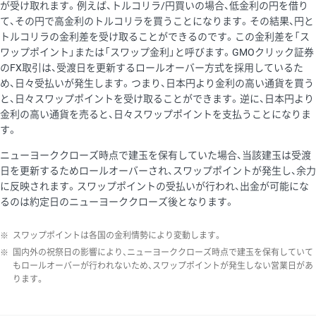
が受け取れます。例えば、トルコリラ/円買いの場合、低金利の円を借り
て、その円で高金利のトルコリラを買うことになります。その結果、円と
トルコリラの金利差を受け取ることができるのです。この金利差を「ス
ワップポイント」または「スワップ金利」と呼びます。GMOクリック証券
のFX取引は、受渡日を更新するロールオーバー方式を採用しているた
め、日々受払いが発生します。つまり、日本円より金利の高い通貨を買う
と、日々スワップポイントを受け取ることができます。逆に、日本円より
金利の高い通貨を売ると、日々スワップポイントを支払うことになりま
す。
ニューヨーククローズ時点で建玉を保有していた場合、当該建玉は受渡
日を更新するためロールオーバーされ、スワップポイントが発生し、余力
に反映されます。スワップポイントの受払いが行われ、出金が可能にな
るのは約定日のニューヨーククローズ後となります。
※
スワップポイントは各国の金利情勢により変動します。
※
国内外の祝祭日の影響により、ニューヨーククローズ時点で建玉を保有していて
もロールオーバーが行われないため、スワップポイントが発生しない営業日があ
ります。