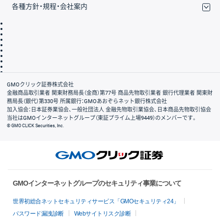
各種方針・規程・会社案内
取引規程・約款
サイトマップ
その他のご案内
個人情報保護方針
最良執行方針
サイトのご利用について
ディスクレイマー
信託保全
リスク説明
会社案内
GMOクリック証券株式会社
金融商品取引業者 関東財務局長（金商）第77号 商品先物取引業者 銀行代理業者 関東財
務局長（銀代）第330号 所属銀行：GMOあおぞらネット銀行株式会社
加入協会：日本証券業協会、一般社団法人 金融先物取引業協会、日本商品先物取引協会
当社はGMOインターネットグループ（東証プライム上場9449）のメンバーです。
© GMO CLICK Securities, Inc.
GMOインターネットグループのセキュリティ事業について
世界初総合ネットセキュリティサービス「GMOセキュリティ24」
パスワード漏洩診断
Webサイトリスク診断