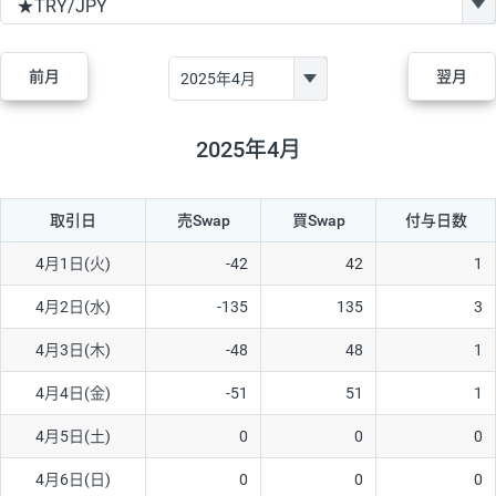
GBP/JPY
170円
86,230円
19.7円
AUD/JPY
106円
44,990円
23.5円
前月
翌月
NZD/JPY
28円
36,920円
7.5円
CAD/JPY
38円
45,810円
8.2円
2025年4月
CHF/JPY
34円
80,440円
4.2円
取引日
売Swap
買Swap
付与日数
TRY/JPY
26円
1,400円
185.7円
CZK/JPY
7円
3,060円
22.8円
4月1日(火)
-42
42
1
PLN/JPY
35円
17,280円
20.2円
4月2日(水)
-135
135
3
HUF/JPY
16円
2,090円
76.5円
4月3日(木)
-48
48
1
ZAR/JPY
130円
39,680円
32.7円
4月4日(金)
-51
51
1
MXN/JPY
140円
37,180円
37.6円
4月5日(土)
0
0
0
EUR/USD
74円
74,270円
9.9円
4月6日(日)
0
0
0
GBP/USD
4円
86,230円
0.4円