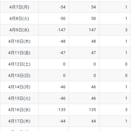
4月7日(月)
-54
54
1
AUD/USD
16円
44,990円
3.5円
4月8日(火)
-50
50
1
NZD/USD
41円
36,920円
11.1円
4月9日(水)
-147
147
3
EUR/GBP
71円
74,270円
9.5円
EUR/AUD
103円
74,270円
13.8円
4月10日(木)
-48
48
1
GBP/AUD
43円
86,230円
4.9円
4月11日(金)
-47
47
1
AUD/NZD
66円
44,990円
14.6円
4月12日(土)
0
0
0
EUR/CHF
111円
74,270円
14.9円
4月13日(日)
0
0
0
GBP/CHF
220円
86,230円
25.5円
4月14日(月)
-46
46
1
USD/CHF
160円
65,030円
24.6円
4月15日(火)
-46
46
1
※2026/6/30の当社のスワップポイントおよび、同日の為替レート
4月16日(水)
-135
135
3
に基づいて算出。
※取引証拠金は同日の当社為替レート（ニューヨーククローズ・
4月17日(木)
-44
44
1
MIDレート）に基づいて算出。
※ハンガリーフォリント/円と南アフリカランド/円とメキシコペ