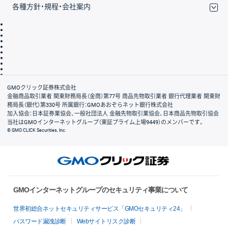
各種方針・規程・会社案内
取引規程・約款
サイトマップ
その他のご案内
個人情報保護方針
最良執行方針
サイトのご利用について
ディスクレイマー
信託保全
リスク説明
会社案内
GMOクリック証券株式会社
金融商品取引業者 関東財務局長（金商）第77号 商品先物取引業者 銀行代理業者 関東財
務局長（銀代）第330号 所属銀行：GMOあおぞらネット銀行株式会社
加入協会：日本証券業協会、一般社団法人 金融先物取引業協会、日本商品先物取引協会
当社はGMOインターネットグループ（東証プライム上場9449）のメンバーです。
© GMO CLICK Securities, Inc.
GMOインターネットグループのセキュリティ事業について
世界初総合ネットセキュリティサービス「GMOセキュリティ24」
パスワード漏洩診断
Webサイトリスク診断