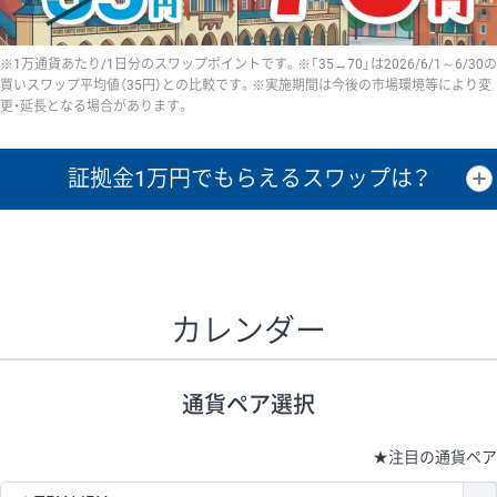
※1万通貨あたり/1日分のスワップポイントです。※「35→70」は2026/6/1～6/30の
買いスワップ平均値（35円）との比較です。※実施期間は今後の市場環境等により変
更・延長となる場合があります。
証拠金1万円で
もらえるスワップは？
証拠金1万円あたりのスワップポイントは、取引の資金効率を示した参
考値です。
CHF/JPY、EUR/USD、GBP/USD、NZD/USD、EUR/GBP、EUR/AUD、
GBP/AUDは売スワップの値です。
カレンダー
1万通貨
証拠金
あたりの
1日の
1万円あたりの
通貨ペア
取引証拠金
スワップ
ポイント
スワップ
ポイント
通貨ペア選択
▲
▼
昇順
降順
昇順
降順
昇順
降順
USD/JPY
154円
65,020円
23.6円
★
注目の通貨ペア
EUR/JPY
75円
74,270円
10円