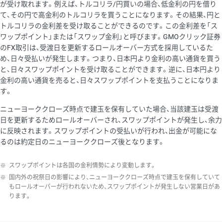
が受け取れます。例えば、トルコリラ/円買いの場合、低金利の円を借り
て、その円で高金利のトルコリラを買うことになります。その結果、円と
トルコリラの金利差を受け取ることができるのです。この金利差を「ス
ワップポイント」または「スワップ金利」と呼びます。GMOクリック証券
のFX取引は、受渡日を更新するロールオーバー方式を採用しているた
め、日々受払いが発生します。つまり、日本円より金利の高い通貨を買う
と、日々スワップポイントを受け取ることができます。逆に、日本円より
金利の高い通貨を売ると、日々スワップポイントを支払うことになりま
す。
ニューヨーククローズ時点で建玉を保有していた場合、当該建玉は受渡
日を更新するためロールオーバーされ、スワップポイントが発生し、余力
に反映されます。スワップポイントの受払いが行われ、出金が可能にな
るのは約定日のニューヨーククローズ後となります。
※
スワップポイントは各国の金利情勢により変動します。
※
国内外の祝祭日の影響により、ニューヨーククローズ時点で建玉を保有していて
もロールオーバーが行われないため、スワップポイントが発生しない営業日があ
ります。