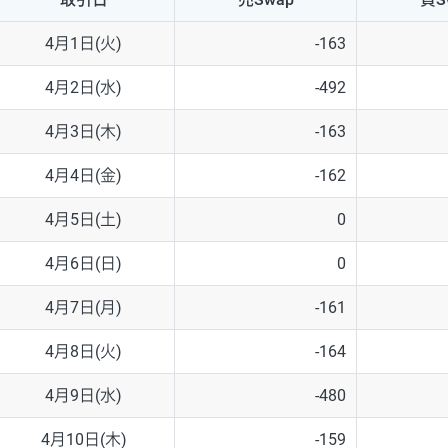
NZD/USD
41円
4月1日(火)
-163
EUR/GBP
71円
4月2日(水)
-492
EUR/AUD
103円
4月3日(木)
-163
GBP/AUD
43円
4月4日(金)
-162
AUD/NZD
66円
4月5日(土)
0
EUR/CHF
111円
4月6日(日)
0
GBP/CHF
220円
4月7日(月)
-161
USD/CHF
160円
4月8日(火)
-164
4月9日(水)
-480
※2026/6/30の当社のスワップポイントおよび、同日の為替レート
※取引証拠金は同日の当社為替レート（ニューヨーククローズ・MIDレ
4月10日(木)
-159
※ハンガリーフォリント/円と南アフリカランド/円とメキシコペソ/円