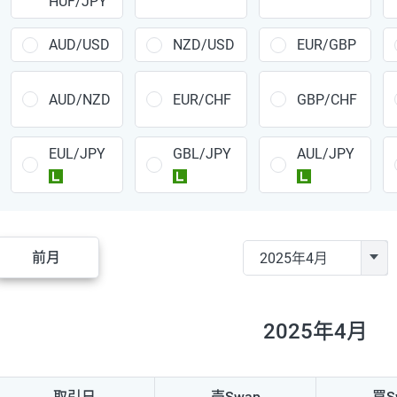
HUF/JPY
CAD/JPY
38円
CHF/JPY
34円
AUD/USD
NZD/USD
EUR/GBP
TRY/JPY
26円
AUD/NZD
EUR/CHF
GBP/CHF
CZK/JPY
7円
EUL/JPY
GBL/JPY
AUL/JPY
PLN/JPY
35円
ラージ
ラージ
ラージ
HUF/JPY
16円
ZAR/JPY
130円
前月
MXN/JPY
140円
EUR/USD
74円
2025年4月
GBP/USD
4円
AUD/USD
16円
取引日
売Swap
買S