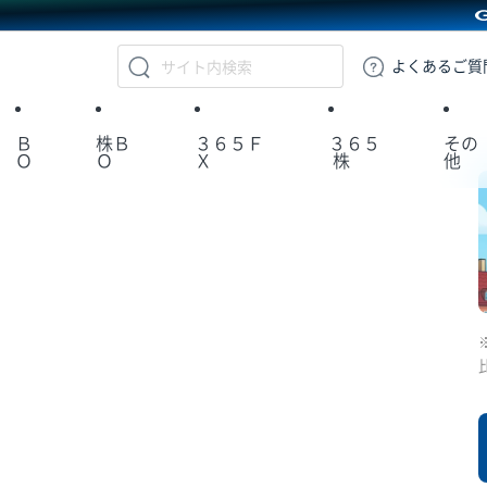
GMOクリック証券
よくある
ご質
Ｂ
株Ｂ
３６５Ｆ
３６５
その
Ｏ
Ｏ
Ｘ
株
他