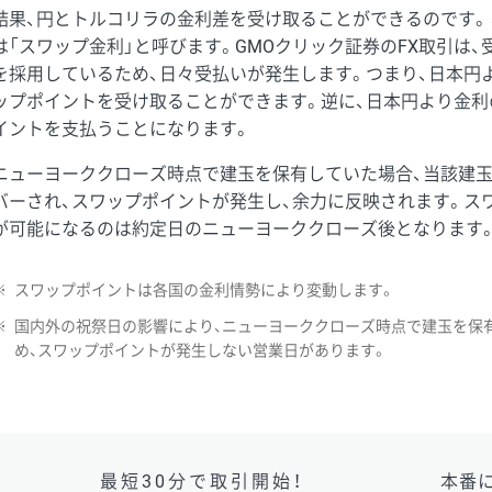
結果、円とトルコリラの金利差を受け取ることができるのです。
は「スワップ金利」と呼びます。GMOクリック証券のFX取引は
を採用しているため、日々受払いが発生します。つまり、日本円
ップポイントを受け取ることができます。逆に、日本円より金利
イントを支払うことになります。
ニューヨーククローズ時点で建玉を保有していた場合、当該建
バーされ、スワップポイントが発生し、余力に反映されます。ス
が可能になるのは約定日のニューヨーククローズ後となります
※
スワップポイントは各国の金利情勢により変動します。
※
国内外の祝祭日の影響により、ニューヨーククローズ時点で建玉を保
め、スワップポイントが発生しない営業日があります。
最短30分で取引開始！
本番