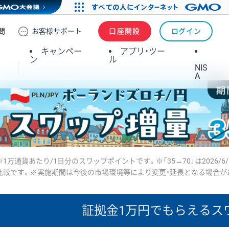
問
お客様
サポート
口座開設
ログイン
キャンペー
アプリ・ツー
ン
ル
NIS
A
※1万通貨あたり/1日分のスワップポイントです。※「35→70」は2026/6
比較です。※実施期間は今後の市場環境等により変更・延長となる場合が
証拠金1万円で
もらえるス