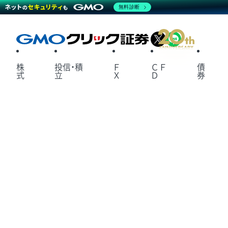
無料診断
X
LINE
株
投信・積
Ｆ
ＣＦ
債
式
立
Ｘ
Ｄ
券