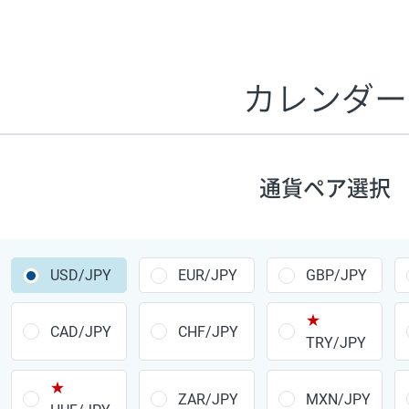
証拠金1万円あたりのスワップポイントは、取引の資金効率
CHF/JPY、EUR/USD、GBP/USD、NZD/USD、EUR/GBP、E
す。
カレンダー
1万通貨
あたりの
通貨ペア
1日の
スワップ
取引
ポイント
▲
▼
昇順
降順
通貨ペア選択
USD/JPY
154円
EUR/JPY
75円
USD/JPY
EUR/JPY
GBP/JPY
GBP/JPY
170円
★
AUD/JPY
106円
CAD/JPY
CHF/JPY
TRY/JPY
NZD/JPY
28円
★
ZAR/JPY
MXN/JPY