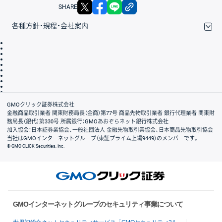
X
facebook
LINE
リンクをコピー
SHARE
各種方針・規程・会社案内
取引規程・約款
サイトマップ
その他のご案内
個人情報保護方針
最良執行方針
サイトのご利用について
ディスクレイマー
信託保全
リスク説明
会社案内
GMOクリック証券株式会社
金融商品取引業者 関東財務局長（金商）第77号 商品先物取引業者 銀行代理業者 関東財
務局長（銀代）第330号 所属銀行：GMOあおぞらネット銀行株式会社
加入協会：日本証券業協会、一般社団法人 金融先物取引業協会、日本商品先物取引協会
当社はGMOインターネットグループ（東証プライム上場9449）のメンバーです。
© GMO CLICK Securities, Inc.
GMOインターネットグループのセキュリティ事業について