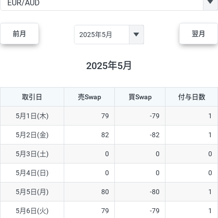
GBP/JPY
170円
86,230円
19.7円
AUD/JPY
106円
44,990円
23.5円
前月
翌月
NZD/JPY
28円
36,920円
7.5円
CAD/JPY
38円
45,810円
8.2円
2025年5月
CHF/JPY
34円
80,440円
4.2円
取引日
売Swap
買Swap
付与日数
TRY/JPY
26円
1,400円
185.7円
CZK/JPY
7円
3,060円
22.8円
5月1日(木)
79
-79
1
PLN/JPY
35円
17,280円
20.2円
5月2日(金)
82
-82
1
HUF/JPY
16円
2,090円
76.5円
5月3日(土)
0
0
0
ZAR/JPY
130円
39,680円
32.7円
5月4日(日)
0
0
0
MXN/JPY
140円
37,180円
37.6円
5月5日(月)
80
-80
1
EUR/USD
74円
74,270円
9.9円
5月6日(火)
79
-79
1
GBP/USD
4円
86,230円
0.4円