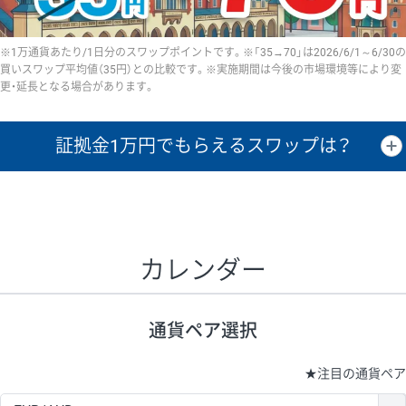
※1万通貨あたり/1日分のスワップポイントです。※「35→70」は2026/6/1～6/30の
買いスワップ平均値（35円）との比較です。※実施期間は今後の市場環境等により変
更・延長となる場合があります。
証拠金1万円で
もらえるスワップは？
証拠金1万円あたりのスワップポイントは、取引の資金効率を示した参
考値です。
CHF/JPY、EUR/USD、GBP/USD、NZD/USD、EUR/GBP、EUR/AUD、
GBP/AUDは売スワップの値です。
カレンダー
1万通貨
証拠金
あたりの
1日の
1万円あたりの
通貨ペア
取引証拠金
スワップ
ポイント
スワップ
ポイント
通貨ペア選択
▲
▼
昇順
降順
昇順
降順
昇順
降順
USD/JPY
154円
65,020円
23.6円
★
注目の通貨ペア
EUR/JPY
75円
74,270円
10円