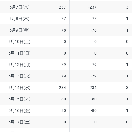
5月7日(水)
237
-237
3
AUD/USD
16円
44,990円
3.5円
5月8日(木)
77
-77
1
NZD/USD
41円
36,920円
11.1円
5月9日(金)
78
-78
1
EUR/GBP
71円
74,270円
9.5円
EUR/AUD
103円
74,270円
13.8円
5月10日(土)
0
0
0
GBP/AUD
43円
86,230円
4.9円
5月11日(日)
0
0
0
AUD/NZD
66円
44,990円
14.6円
5月12日(月)
79
-79
1
EUR/CHF
111円
74,270円
14.9円
5月13日(火)
79
-79
1
GBP/CHF
220円
86,230円
25.5円
5月14日(水)
234
-234
3
USD/CHF
160円
65,030円
24.6円
5月15日(木)
80
-80
1
※2026/6/30の当社のスワップポイントおよび、同日の為替レート
5月16日(金)
80
-80
1
に基づいて算出。
※取引証拠金は同日の当社為替レート（ニューヨーククローズ・
5月17日(土)
0
0
0
MIDレート）に基づいて算出。
※ハンガリーフォリント/円と南アフリカランド/円とメキシコペ