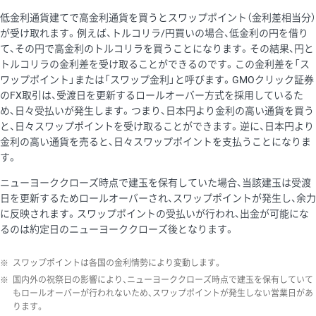
低金利通貨建てで高金利通貨を買うとスワップポイント（金利差相当分）
が受け取れます。例えば、トルコリラ/円買いの場合、低金利の円を借り
て、その円で高金利のトルコリラを買うことになります。その結果、円と
トルコリラの金利差を受け取ることができるのです。この金利差を「ス
ワップポイント」または「スワップ金利」と呼びます。GMOクリック証券
のFX取引は、受渡日を更新するロールオーバー方式を採用しているた
め、日々受払いが発生します。つまり、日本円より金利の高い通貨を買う
と、日々スワップポイントを受け取ることができます。逆に、日本円より
金利の高い通貨を売ると、日々スワップポイントを支払うことになりま
す。
ニューヨーククローズ時点で建玉を保有していた場合、当該建玉は受渡
日を更新するためロールオーバーされ、スワップポイントが発生し、余力
に反映されます。スワップポイントの受払いが行われ、出金が可能にな
るのは約定日のニューヨーククローズ後となります。
※
スワップポイントは各国の金利情勢により変動します。
※
国内外の祝祭日の影響により、ニューヨーククローズ時点で建玉を保有していて
もロールオーバーが行われないため、スワップポイントが発生しない営業日があ
ります。