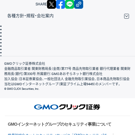
X
facebook
LINE
リンクをコピー
SHARE
各種方針・規程・会社案内
取引規程・約款
サイトマップ
その他のご案内
個人情報保護方針
最良執行方針
サイトのご利用について
ディスクレイマー
信託保全
リスク説明
会社案内
GMOクリック証券株式会社
金融商品取引業者 関東財務局長（金商）第77号 商品先物取引業者 銀行代理業者 関東財
務局長（銀代）第330号 所属銀行：GMOあおぞらネット銀行株式会社
加入協会：日本証券業協会、一般社団法人 金融先物取引業協会、日本商品先物取引協会
当社はGMOインターネットグループ（東証プライム上場9449）のメンバーです。
© GMO CLICK Securities, Inc.
GMOインターネットグループのセキュリティ事業について