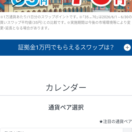
※1万通貨あたり/1日分のスワップポイントです。※「35→70」は2026/6/1～6/30の
買いスワップ平均値（35円）との比較です。※実施期間は今後の市場環境等により変
更・延長となる場合があります。
証拠金1万円で
もらえるスワップは？
証拠金1万円あたりのスワップポイントは、取引の資金効率を示した参
考値です。
CHF/JPY、EUR/USD、GBP/USD、NZD/USD、EUR/GBP、EUR/AUD、
GBP/AUDは売スワップの値です。
カレンダー
1万通貨
証拠金
あたりの
1日の
1万円あたりの
通貨ペア
取引証拠金
スワップ
ポイント
スワップ
ポイント
通貨ペア選択
▲
▼
昇順
降順
昇順
降順
昇順
降順
USD/JPY
161円
63,050円
25.5円
★
注目の通貨ペア
EUR/JPY
80円
72,570円
11円