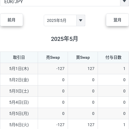
GBP/JPY
182円
84,970円
21.4円
AUD/JPY
111円
44,250円
25円
前月
翌月
NZD/JPY
48円
37,070円
12.9円
CAD/JPY
40円
44,970円
8.8円
2025年5月
CHF/JPY
28円
78,060円
3.5円
取引日
売Swap
買Swap
付与日数
TRY/JPY
25円
1,330円
187.9円
CZK/JPY
5円
3,000円
16.6円
5月1日(木)
-127
127
1
PLN/JPY
70円
16,870円
41.4円
5月2日(金)
0
0
0
HUF/JPY
12円
2,000円
60円
5月3日(土)
0
0
0
ZAR/JPY
130円
38,040円
34.1円
5月4日(日)
0
0
0
MXN/JPY
140円
36,350円
38.5円
5月5日(月)
0
0
0
EUR/USD
60円
72,670円
8.2円
5月6日(火)
-127
127
1
GBP/USD
1円
84,980円
0.1円