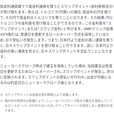
低金利通貨建てで高金利通貨を買うとスワップポイント（金利差相当分）
が受け取れます。例えば、トルコリラ/円買いの場合、低金利の円を借り
て、その円で高金利のトルコリラを買うことになります。その結果、円と
トルコリラの金利差を受け取ることができるのです。この金利差を「ス
ワップポイント」または「スワップ金利」と呼びます。GMOクリック証券
のFX取引は、受渡日を更新するロールオーバー方式を採用しているた
め、日々受払いが発生します。つまり、日本円より金利の高い通貨を買う
と、日々スワップポイントを受け取ることができます。逆に、日本円より
金利の高い通貨を売ると、日々スワップポイントを支払うことになりま
す。
ニューヨーククローズ時点で建玉を保有していた場合、当該建玉は受渡
日を更新するためロールオーバーされ、スワップポイントが発生し、余力
に反映されます。スワップポイントの受払いが行われ、出金が可能にな
るのは約定日のニューヨーククローズ後となります。
※
スワップポイントは各国の金利情勢により変動します。
※
国内外の祝祭日の影響により、ニューヨーククローズ時点で建玉を保有していて
もロールオーバーが行われないため、スワップポイントが発生しない営業日があ
ります。