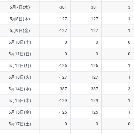
5月7日(水)
-381
381
3
AUD/USD
12円
44,260円
2.7円
5月8日(木)
-127
127
1
NZD/USD
27円
37,070円
7.2円
5月9日(金)
-127
127
1
EUR/GBP
74円
72,660円
10.1円
EUR/AUD
102円
72,650円
14円
5月10日(土)
0
0
0
GBP/AUD
32円
84,960円
3.7円
5月11日(日)
0
0
0
AUD/NZD
55円
44,260円
12.4円
5月12日(月)
-126
126
1
EUR/CHF
98円
72,680円
13.4円
5月13日(火)
-127
127
1
GBP/CHF
210円
84,990円
24.7円
5月14日(水)
-387
387
3
USD/CHF
148円
63,050円
23.4円
5月15日(木)
-129
129
1
5月16日(金)
-125
125
1
※取引証拠金は同日の当社為替レート（ニューヨーククローズ・
MIDレート）に基づいて算出。
5月17日(土)
0
0
0
※ハンガリーフォリント/円と南アフリカランド/円とメキシコペ
ソ/円は10万通貨単位。