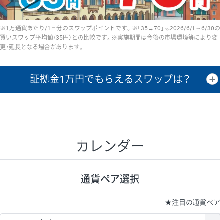
※1万通貨あたり/1日分のスワップポイントです。※「35→70」は2026/6/1～6/30の
買いスワップ平均値（35円）との比較です。※実施期間は今後の市場環境等により変
更・延長となる場合があります。
証拠金1万円で
もらえるスワップは？
証拠金1万円あたりのスワップポイントは、取引の資金効率を示した参
考値です。
CHF/JPY、EUR/USD、GBP/USD、NZD/USD、EUR/GBP、EUR/AUD、
GBP/AUDは売スワップの値です。
カレンダー
1万通貨
証拠金
あたりの
1日の
1万円あたりの
通貨ペア
取引証拠金
スワップ
ポイント
スワップ
ポイント
通貨ペア選択
▲
▼
昇順
降順
昇順
降順
昇順
降順
USD/JPY
154円
65,020円
23.6円
★
注目の通貨ペア
EUR/JPY
75円
74,270円
10円