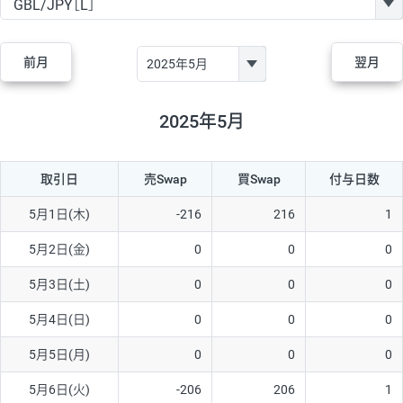
GBP/JPY
170円
86,230円
19.7円
AUD/JPY
106円
44,990円
23.5円
前月
翌月
NZD/JPY
28円
36,920円
7.5円
CAD/JPY
38円
45,810円
8.2円
2025年5月
CHF/JPY
34円
80,440円
4.2円
取引日
売Swap
買Swap
付与日数
TRY/JPY
26円
1,400円
185.7円
CZK/JPY
7円
3,060円
22.8円
5月1日(木)
-216
216
1
PLN/JPY
35円
17,280円
20.2円
5月2日(金)
0
0
0
HUF/JPY
16円
2,090円
76.5円
5月3日(土)
0
0
0
ZAR/JPY
130円
39,680円
32.7円
5月4日(日)
0
0
0
MXN/JPY
140円
37,180円
37.6円
5月5日(月)
0
0
0
EUR/USD
74円
74,270円
9.9円
5月6日(火)
-206
206
1
GBP/USD
4円
86,230円
0.4円