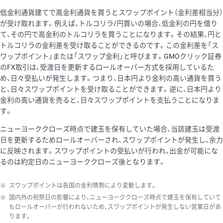
低金利通貨建てで高金利通貨を買うとスワップポイント（金利差相当分）
が受け取れます。例えば、トルコリラ/円買いの場合、低金利の円を借り
て、その円で高金利のトルコリラを買うことになります。その結果、円と
トルコリラの金利差を受け取ることができるのです。この金利差を「ス
ワップポイント」または「スワップ金利」と呼びます。GMOクリック証券
のFX取引は、受渡日を更新するロールオーバー方式を採用しているた
め、日々受払いが発生します。つまり、日本円より金利の高い通貨を買う
と、日々スワップポイントを受け取ることができます。逆に、日本円より
金利の高い通貨を売ると、日々スワップポイントを支払うことになりま
す。
ニューヨーククローズ時点で建玉を保有していた場合、当該建玉は受渡
日を更新するためロールオーバーされ、スワップポイントが発生し、余力
に反映されます。スワップポイントの受払いが行われ、出金が可能にな
るのは約定日のニューヨーククローズ後となります。
※
スワップポイントは各国の金利情勢により変動します。
※
国内外の祝祭日の影響により、ニューヨーククローズ時点で建玉を保有していて
もロールオーバーが行われないため、スワップポイントが発生しない営業日があ
ります。