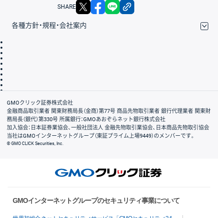
X
facebook
LINE
リンクをコピー
SHARE
各種方針・規程・会社案内
取引規程・約款
サイトマップ
その他のご案内
個人情報保護方針
最良執行方針
サイトのご利用について
ディスクレイマー
信託保全
リスク説明
会社案内
GMOクリック証券株式会社
金融商品取引業者 関東財務局長（金商）第77号 商品先物取引業者 銀行代理業者 関東財
務局長（銀代）第330号 所属銀行：GMOあおぞらネット銀行株式会社
加入協会：日本証券業協会、一般社団法人 金融先物取引業協会、日本商品先物取引協会
当社はGMOインターネットグループ（東証プライム上場9449）のメンバーです。
© GMO CLICK Securities, Inc.
GMOインターネットグループのセキュリティ事業について