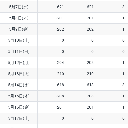
5月7日(水)
-621
621
3
AUD/USD
16円
44,990円
3.5円
5月8日(木)
-201
201
1
NZD/USD
41円
36,920円
11.1円
5月9日(金)
-202
202
1
EUR/GBP
71円
74,270円
9.5円
EUR/AUD
103円
74,270円
13.8円
5月10日(土)
0
0
0
GBP/AUD
43円
86,230円
4.9円
5月11日(日)
0
0
0
AUD/NZD
66円
44,990円
14.6円
5月12日(月)
-204
204
1
EUR/CHF
111円
74,270円
14.9円
5月13日(火)
-210
210
1
GBP/CHF
220円
86,230円
25.5円
5月14日(水)
-618
618
3
USD/CHF
160円
65,030円
24.6円
5月15日(木)
-208
208
1
※2026/6/30の当社のスワップポイントおよび、同日の為替レート
5月16日(金)
-201
201
1
に基づいて算出。
※取引証拠金は同日の当社為替レート（ニューヨーククローズ・
5月17日(土)
0
0
0
MIDレート）に基づいて算出。
※ハンガリーフォリント/円と南アフリカランド/円とメキシコペ