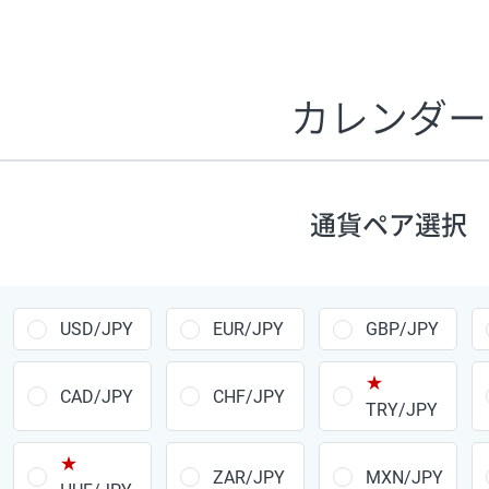
証拠金1万円あたりのスワップポイントは、取引の資金効率
CHF/JPY、EUR/USD、GBP/USD、NZD/USD、EUR/GBP、E
す。
カレンダー
1万通貨
あたりの
通貨ペア
1日の
スワップ
取引
ポイント
▲
▼
昇順
降順
通貨ペア選択
USD/JPY
154円
EUR/JPY
75円
USD/JPY
EUR/JPY
GBP/JPY
GBP/JPY
170円
★
AUD/JPY
106円
CAD/JPY
CHF/JPY
TRY/JPY
NZD/JPY
28円
★
ZAR/JPY
MXN/JPY