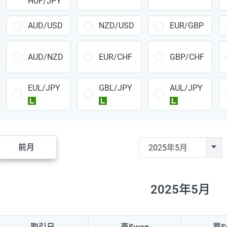
HUF/JPY
CAD/JPY
38円
CHF/JPY
34円
AUD/USD
NZD/USD
EUR/GBP
TRY/JPY
26円
AUD/NZD
EUR/CHF
GBP/CHF
CZK/JPY
7円
EUL/JPY
GBL/JPY
AUL/JPY
PLN/JPY
35円
ラージ
ラージ
ラージ
HUF/JPY
16円
ZAR/JPY
130円
前月
MXN/JPY
140円
EUR/USD
74円
2025年5月
GBP/USD
4円
AUD/USD
16円
取引日
売Swap
買S