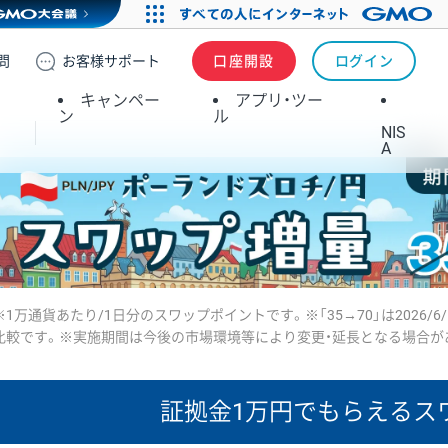
問
お客様
サポート
口座開設
ログイン
キャンペー
アプリ・ツー
ン
ル
NIS
A
※1万通貨あたり/1日分のスワップポイントです。※「35→70」は2026/6
比較です。※実施期間は今後の市場環境等により変更・延長となる場合が
証拠金1万円で
もらえるス