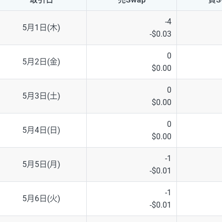
NZD/USD
41円
-4
5月1日(木)
-$0.03
EUR/GBP
71円
0
5月2日(金)
EUR/AUD
103円
$0.00
GBP/AUD
43円
0
5月3日(土)
$0.00
AUD/NZD
66円
0
EUR/CHF
111円
5月4日(日)
$0.00
GBP/CHF
220円
-1
5月5日(月)
-$0.01
USD/CHF
160円
-1
※2026/6/30の当社のスワップポイントおよび、同日の為替レート
5月6日(火)
-$0.01
※取引証拠金は同日の当社為替レート（ニューヨーククローズ・MIDレ
※ハンガリーフォリント/円と南アフリカランド/円とメキシコペソ/円