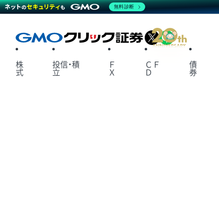
無料診断
X
LINE
株
投信・積
Ｆ
ＣＦ
債
式
立
Ｘ
Ｄ
券