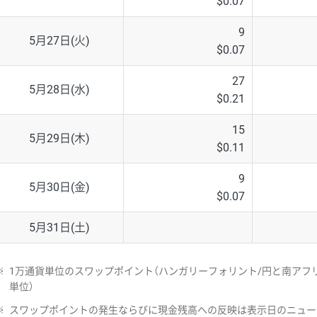
$0.07
9
5月27日(火)
$0.07
27
5月28日(水)
$0.21
15
5月29日(木)
$0.11
9
5月30日(金)
$0.07
5月31日(土)
※
1万通貨単位のスワップポイント（ハンガリーフォリント/円と南アフリ
単位）
※
スワップポイントの発生ならびに現金残高への反映は表示日のニュー