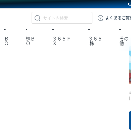
GMOクリック証券
よくある
ご質
Ｂ
株Ｂ
３６５Ｆ
３６５
その
Ｏ
Ｏ
Ｘ
株
他