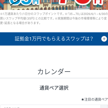
※1万通貨あたり/1日分のスワップポイントです。※「35→70」は2026/6/1～6/30の
買いスワップ平均値（35円）との比較です。※実施期間は今後の市場環境等により変
更・延長となる場合があります。
証拠金1万円で
もらえるスワップは？
証拠金1万円あたりのスワップポイントは、取引の資金効率を示した参
考値です。
CHF/JPY、EUR/USD、GBP/USD、NZD/USD、EUR/GBP、EUR/AUD、
GBP/AUDは売スワップの値です。
カレンダー
1万通貨
証拠金
あたりの
1日の
1万円あたりの
通貨ペア
取引証拠金
スワップ
ポイント
スワップ
ポイント
通貨ペア選択
▲
▼
昇順
降順
昇順
降順
昇順
降順
USD/JPY
154円
65,020円
23.6円
★
注目の通貨ペア
EUR/JPY
75円
74,270円
10円