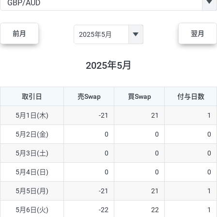
GBP/JPY
170円
86,230円
19.7円
AUD/JPY
106円
44,990円
23.5円
前月
翌月
NZD/JPY
28円
36,920円
7.5円
CAD/JPY
38円
45,810円
8.2円
2025年5月
CHF/JPY
34円
80,440円
4.2円
取引日
売Swap
買Swap
付与日数
TRY/JPY
26円
1,400円
185.7円
CZK/JPY
7円
3,060円
22.8円
5月1日(木)
-21
21
1
PLN/JPY
35円
17,280円
20.2円
5月2日(金)
0
0
0
HUF/JPY
16円
2,090円
76.5円
5月3日(土)
0
0
0
ZAR/JPY
130円
39,680円
32.7円
5月4日(日)
0
0
0
MXN/JPY
140円
37,180円
37.6円
5月5日(月)
-21
21
1
EUR/USD
74円
74,270円
9.9円
5月6日(火)
-22
22
1
GBP/USD
4円
86,230円
0.4円