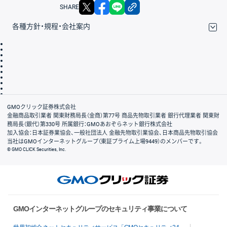
X
facebook
LINE
リンクをコピー
SHARE
各種方針・規程・会社案内
取引規程・約款
サイトマップ
その他のご案内
個人情報保護方針
最良執行方針
サイトのご利用について
ディスクレイマー
信託保全
リスク説明
会社案内
GMOクリック証券株式会社
金融商品取引業者 関東財務局長（金商）第77号 商品先物取引業者 銀行代理業者 関東財
務局長（銀代）第330号 所属銀行：GMOあおぞらネット銀行株式会社
加入協会：日本証券業協会、一般社団法人 金融先物取引業協会、日本商品先物取引協会
当社はGMOインターネットグループ（東証プライム上場9449）のメンバーです。
© GMO CLICK Securities, Inc.
GMOインターネットグループのセキュリティ事業について