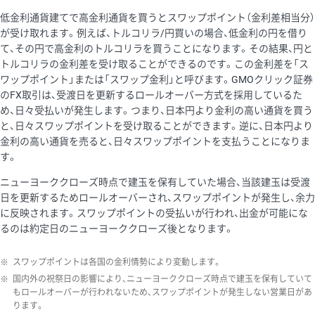
低金利通貨建てで高金利通貨を買うとスワップポイント（金利差相当分）
が受け取れます。例えば、トルコリラ/円買いの場合、低金利の円を借り
て、その円で高金利のトルコリラを買うことになります。その結果、円と
トルコリラの金利差を受け取ることができるのです。この金利差を「ス
ワップポイント」または「スワップ金利」と呼びます。GMOクリック証券
のFX取引は、受渡日を更新するロールオーバー方式を採用しているた
め、日々受払いが発生します。つまり、日本円より金利の高い通貨を買う
と、日々スワップポイントを受け取ることができます。逆に、日本円より
金利の高い通貨を売ると、日々スワップポイントを支払うことになりま
す。
ニューヨーククローズ時点で建玉を保有していた場合、当該建玉は受渡
日を更新するためロールオーバーされ、スワップポイントが発生し、余力
に反映されます。スワップポイントの受払いが行われ、出金が可能にな
るのは約定日のニューヨーククローズ後となります。
※
スワップポイントは各国の金利情勢により変動します。
※
国内外の祝祭日の影響により、ニューヨーククローズ時点で建玉を保有していて
もロールオーバーが行われないため、スワップポイントが発生しない営業日があ
ります。