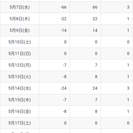
5月7日(水)
-66
66
3
AUD/USD
16円
44,990円
3.5円
5月8日(木)
-22
22
1
NZD/USD
41円
36,920円
11.1円
5月9日(金)
-14
14
1
EUR/GBP
71円
74,270円
9.5円
EUR/AUD
103円
74,270円
13.8円
5月10日(土)
0
0
0
GBP/AUD
43円
86,230円
4.9円
5月11日(日)
0
0
0
AUD/NZD
66円
44,990円
14.6円
5月12日(月)
-7
7
1
EUR/CHF
111円
74,270円
14.9円
5月13日(火)
-8
8
1
GBP/CHF
220円
86,230円
25.5円
5月14日(水)
-24
24
3
USD/CHF
160円
65,030円
24.6円
5月15日(木)
-7
7
1
※2026/6/30の当社のスワップポイントおよび、同日の為替レート
5月16日(金)
-8
8
1
に基づいて算出。
※取引証拠金は同日の当社為替レート（ニューヨーククローズ・
5月17日(土)
0
0
0
MIDレート）に基づいて算出。
※ハンガリーフォリント/円と南アフリカランド/円とメキシコペ