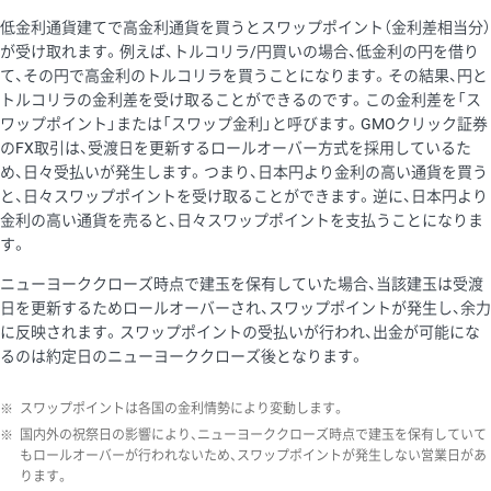
低金利通貨建てで高金利通貨を買うとスワップポイント（金利差相当分）
が受け取れます。例えば、トルコリラ/円買いの場合、低金利の円を借り
て、その円で高金利のトルコリラを買うことになります。その結果、円と
トルコリラの金利差を受け取ることができるのです。この金利差を「ス
ワップポイント」または「スワップ金利」と呼びます。GMOクリック証券
のFX取引は、受渡日を更新するロールオーバー方式を採用しているた
め、日々受払いが発生します。つまり、日本円より金利の高い通貨を買う
と、日々スワップポイントを受け取ることができます。逆に、日本円より
金利の高い通貨を売ると、日々スワップポイントを支払うことになりま
す。
ニューヨーククローズ時点で建玉を保有していた場合、当該建玉は受渡
日を更新するためロールオーバーされ、スワップポイントが発生し、余力
に反映されます。スワップポイントの受払いが行われ、出金が可能にな
るのは約定日のニューヨーククローズ後となります。
※
スワップポイントは各国の金利情勢により変動します。
※
国内外の祝祭日の影響により、ニューヨーククローズ時点で建玉を保有していて
もロールオーバーが行われないため、スワップポイントが発生しない営業日があ
ります。