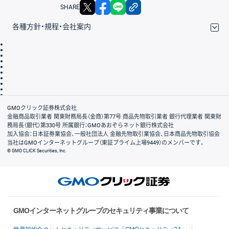
X
facebook
LINE
リンクをコピー
SHARE
各種方針・規程・会社案内
取引規程・約款
サイトマップ
その他のご案内
個人情報保護方針
最良執行方針
サイトのご利用について
ディスクレイマー
信託保全
リスク説明
会社案内
GMOクリック証券株式会社
金融商品取引業者 関東財務局長（金商）第77号 商品先物取引業者 銀行代理業者 関東財
務局長（銀代）第330号 所属銀行：GMOあおぞらネット銀行株式会社
加入協会：日本証券業協会、一般社団法人 金融先物取引業協会、日本商品先物取引協会
当社はGMOインターネットグループ（東証プライム上場9449）のメンバーです。
© GMO CLICK Securities, Inc.
GMOインターネットグループのセキュリティ事業について