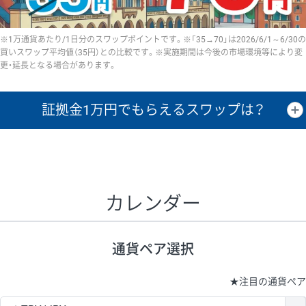
※1万通貨あたり/1日分のスワップポイントです。※「35→70」は2026/6/1～6/30の
買いスワップ平均値（35円）との比較です。※実施期間は今後の市場環境等により変
更・延長となる場合があります。
証拠金1万円で
もらえるスワップは？
証拠金1万円あたりのスワップポイントは、取引の資金効率を示した参
考値です。
CHF/JPY、EUR/USD、GBP/USD、NZD/USD、EUR/GBP、EUR/AUD、
GBP/AUDは売スワップの値です。
カレンダー
1万通貨
証拠金
あたりの
1日の
1万円あたりの
通貨ペア
取引証拠金
スワップ
ポイント
スワップ
ポイント
通貨ペア選択
▲
▼
昇順
降順
昇順
降順
昇順
降順
USD/JPY
154円
65,020円
23.6円
★
注目の通貨ペア
EUR/JPY
75円
74,270円
10円