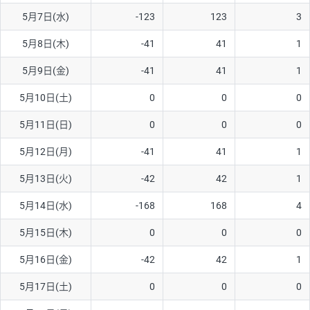
5月7日(水)
-123
123
3
AUD/USD
16円
44,990円
3.5円
5月8日(木)
-41
41
1
NZD/USD
41円
36,920円
11.1円
5月9日(金)
-41
41
1
EUR/GBP
71円
74,270円
9.5円
EUR/AUD
103円
74,270円
13.8円
5月10日(土)
0
0
0
GBP/AUD
43円
86,230円
4.9円
5月11日(日)
0
0
0
AUD/NZD
66円
44,990円
14.6円
5月12日(月)
-41
41
1
EUR/CHF
111円
74,270円
14.9円
5月13日(火)
-42
42
1
GBP/CHF
220円
86,230円
25.5円
5月14日(水)
-168
168
4
USD/CHF
160円
65,030円
24.6円
5月15日(木)
0
0
0
※2026/6/30の当社のスワップポイントおよび、同日の為替レート
5月16日(金)
-42
42
1
に基づいて算出。
※取引証拠金は同日の当社為替レート（ニューヨーククローズ・
5月17日(土)
0
0
0
MIDレート）に基づいて算出。
※ハンガリーフォリント/円と南アフリカランド/円とメキシコペ