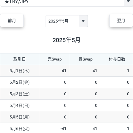
GBP/JPY
170円
86,230円
19.7円
AUD/JPY
106円
44,990円
23.5円
前月
翌月
NZD/JPY
28円
36,920円
7.5円
CAD/JPY
38円
45,810円
8.2円
2025年5月
CHF/JPY
34円
80,440円
4.2円
取引日
売Swap
買Swap
付与日数
TRY/JPY
26円
1,400円
185.7円
CZK/JPY
7円
3,060円
22.8円
5月1日(木)
-41
41
1
PLN/JPY
35円
17,280円
20.2円
5月2日(金)
0
0
0
HUF/JPY
16円
2,090円
76.5円
5月3日(土)
0
0
0
ZAR/JPY
130円
39,680円
32.7円
5月4日(日)
0
0
0
MXN/JPY
140円
37,180円
37.6円
5月5日(月)
0
0
0
EUR/USD
74円
74,270円
9.9円
5月6日(火)
-41
41
1
GBP/USD
4円
86,230円
0.4円