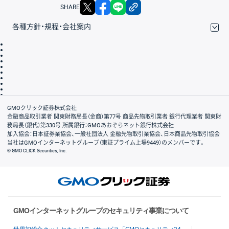
X
facebook
LINE
リンクをコピー
SHARE
各種方針・規程・会社案内
取引規程・約款
サイトマップ
その他のご案内
個人情報保護方針
最良執行方針
サイトのご利用について
ディスクレイマー
信託保全
リスク説明
会社案内
GMOクリック証券株式会社
金融商品取引業者 関東財務局長（金商）第77号 商品先物取引業者 銀行代理業者 関東財
務局長（銀代）第330号 所属銀行：GMOあおぞらネット銀行株式会社
加入協会：日本証券業協会、一般社団法人 金融先物取引業協会、日本商品先物取引協会
当社はGMOインターネットグループ（東証プライム上場9449）のメンバーです。
© GMO CLICK Securities, Inc.
GMOインターネットグループのセキュリティ事業について