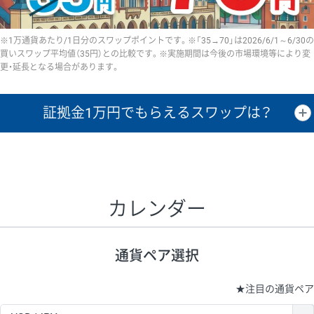
※1万通貨あたり/1日分のスワップポイントです。※「35→70」は2026/6/1～6/30の
買いスワップ平均値（35円）との比較です。※実施期間は今後の市場環境等により変
更・延長となる場合があります。
証拠金1万円で
もらえるスワップは？
証拠金1万円あたりのスワップポイントは、取引の資金効率を示した参
考値です。
CHF/JPY、EUR/USD、GBP/USD、NZD/USD、EUR/GBP、EUR/AUD、
GBP/AUDは売スワップの値です。
カレンダー
1万通貨
証拠金
あたりの
1日の
1万円あたりの
通貨ペア
取引証拠金
スワップ
ポイント
スワップ
ポイント
通貨ペア選択
▲
▼
昇順
降順
昇順
降順
昇順
降順
USD/JPY
154円
65,020円
23.6円
★
注目の通貨ペア
EUR/JPY
75円
74,270円
10円