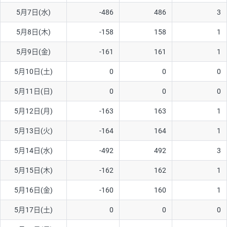
5月7日(水)
-486
486
3
AUD/USD
16円
44,990円
3.5円
5月8日(木)
-158
158
1
NZD/USD
41円
36,920円
11.1円
5月9日(金)
-161
161
1
EUR/GBP
71円
74,270円
9.5円
EUR/AUD
103円
74,270円
13.8円
5月10日(土)
0
0
0
GBP/AUD
43円
86,230円
4.9円
5月11日(日)
0
0
0
AUD/NZD
66円
44,990円
14.6円
5月12日(月)
-163
163
1
EUR/CHF
111円
74,270円
14.9円
5月13日(火)
-164
164
1
GBP/CHF
220円
86,230円
25.5円
5月14日(水)
-492
492
3
USD/CHF
160円
65,030円
24.6円
5月15日(木)
-162
162
1
※2026/6/30の当社のスワップポイントおよび、同日の為替レート
5月16日(金)
-160
160
1
に基づいて算出。
※取引証拠金は同日の当社為替レート（ニューヨーククローズ・
5月17日(土)
0
0
0
MIDレート）に基づいて算出。
※ハンガリーフォリント/円と南アフリカランド/円とメキシコペ