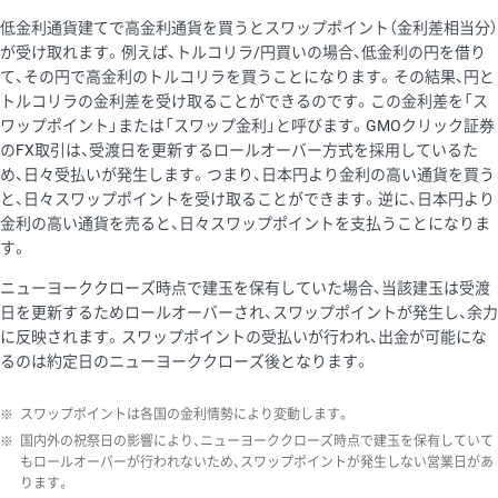
低金利通貨建てで高金利通貨を買うとスワップポイント（金利差相当分）
が受け取れます。例えば、トルコリラ/円買いの場合、低金利の円を借り
て、その円で高金利のトルコリラを買うことになります。その結果、円と
トルコリラの金利差を受け取ることができるのです。この金利差を「ス
ワップポイント」または「スワップ金利」と呼びます。GMOクリック証券
のFX取引は、受渡日を更新するロールオーバー方式を採用しているた
め、日々受払いが発生します。つまり、日本円より金利の高い通貨を買う
と、日々スワップポイントを受け取ることができます。逆に、日本円より
金利の高い通貨を売ると、日々スワップポイントを支払うことになりま
す。
ニューヨーククローズ時点で建玉を保有していた場合、当該建玉は受渡
日を更新するためロールオーバーされ、スワップポイントが発生し、余力
に反映されます。スワップポイントの受払いが行われ、出金が可能にな
るのは約定日のニューヨーククローズ後となります。
※
スワップポイントは各国の金利情勢により変動します。
※
国内外の祝祭日の影響により、ニューヨーククローズ時点で建玉を保有していて
もロールオーバーが行われないため、スワップポイントが発生しない営業日があ
ります。