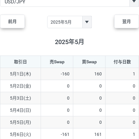
GBP/JPY
170円
86,230円
19.7円
AUD/JPY
106円
44,990円
23.5円
前月
翌月
NZD/JPY
28円
36,920円
7.5円
CAD/JPY
38円
45,810円
8.2円
2025年5月
CHF/JPY
34円
80,440円
4.2円
取引日
売Swap
買Swap
付与日数
TRY/JPY
26円
1,400円
185.7円
CZK/JPY
7円
3,060円
22.8円
5月1日(木)
-160
160
1
PLN/JPY
35円
17,280円
20.2円
5月2日(金)
0
0
0
HUF/JPY
16円
2,090円
76.5円
5月3日(土)
0
0
0
ZAR/JPY
130円
39,680円
32.7円
5月4日(日)
0
0
0
MXN/JPY
140円
37,180円
37.6円
5月5日(月)
0
0
0
EUR/USD
74円
74,270円
9.9円
5月6日(火)
-161
161
1
GBP/USD
4円
86,230円
0.4円