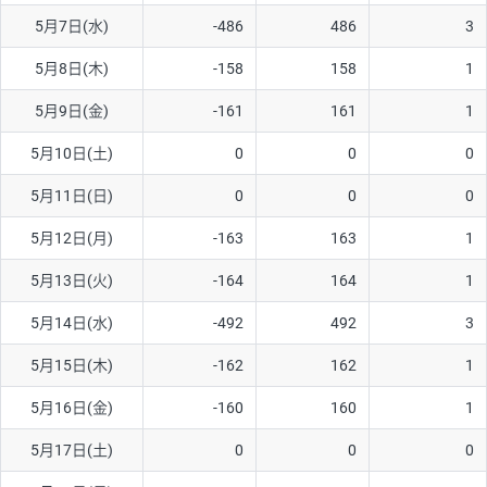
5月7日(水)
-486
486
3
AUD/USD
16円
44,990円
3.5円
5月8日(木)
-158
158
1
NZD/USD
41円
36,920円
11.1円
5月9日(金)
-161
161
1
EUR/GBP
71円
74,270円
9.5円
EUR/AUD
103円
74,270円
13.8円
5月10日(土)
0
0
0
GBP/AUD
43円
86,230円
4.9円
5月11日(日)
0
0
0
AUD/NZD
66円
44,990円
14.6円
5月12日(月)
-163
163
1
EUR/CHF
111円
74,270円
14.9円
5月13日(火)
-164
164
1
GBP/CHF
220円
86,230円
25.5円
5月14日(水)
-492
492
3
USD/CHF
160円
65,030円
24.6円
5月15日(木)
-162
162
1
5月16日(金)
-160
160
1
※取引証拠金は同日の当社為替レート（ニューヨーククローズ・
MIDレート）に基づいて算出。
5月17日(土)
0
0
0
※ハンガリーフォリント/円と南アフリカランド/円とメキシコペ
ソ/円は10万通貨単位。