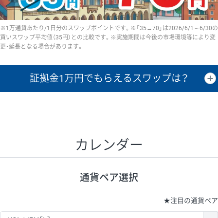
※1万通貨あたり/1日分のスワップポイントです。※「35→70」は2026/6/1～6/30の
買いスワップ平均値（35円）との比較です。※実施期間は今後の市場環境等により変
更・延長となる場合があります。
証拠金1万円で
もらえるスワップは？
証拠金1万円あたりのスワップポイントは、取引の資金効率を示した参
考値です。
CHF/JPY、EUR/USD、GBP/USD、NZD/USD、EUR/GBP、EUR/AUD、
GBP/AUDは売スワップの値です。
カレンダー
1万通貨
証拠金
あたりの
1日の
1万円あたりの
通貨ペア
取引証拠金
スワップ
ポイント
スワップ
ポイント
通貨ペア選択
▲
▼
昇順
降順
昇順
降順
昇順
降順
USD/JPY
154円
65,020円
23.6円
★
注目の通貨ペア
EUR/JPY
75円
74,270円
10円