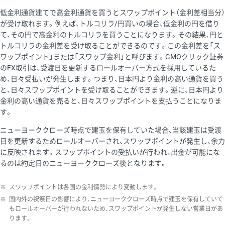
低金利通貨建てで高金利通貨を買うとスワップポイント（金利差相当分）
が受け取れます。例えば、トルコリラ/円買いの場合、低金利の円を借り
て、その円で高金利のトルコリラを買うことになります。その結果、円と
トルコリラの金利差を受け取ることができるのです。この金利差を「ス
ワップポイント」または「スワップ金利」と呼びます。GMOクリック証券
のFX取引は、受渡日を更新するロールオーバー方式を採用しているた
め、日々受払いが発生します。つまり、日本円より金利の高い通貨を買う
と、日々スワップポイントを受け取ることができます。逆に、日本円より
金利の高い通貨を売ると、日々スワップポイントを支払うことになりま
す。
ニューヨーククローズ時点で建玉を保有していた場合、当該建玉は受渡
日を更新するためロールオーバーされ、スワップポイントが発生し、余力
に反映されます。スワップポイントの受払いが行われ、出金が可能にな
るのは約定日のニューヨーククローズ後となります。
※
スワップポイントは各国の金利情勢により変動します。
※
国内外の祝祭日の影響により、ニューヨーククローズ時点で建玉を保有していて
もロールオーバーが行われないため、スワップポイントが発生しない営業日があ
ります。