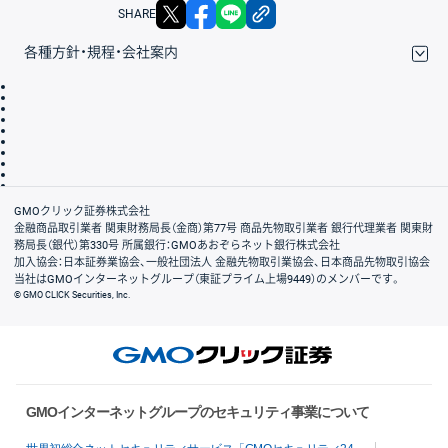
X
facebook
LINE
リンクをコピー
SHARE
各種方針・規程・会社案内
取引規程・約款
サイトマップ
その他のご案内
個人情報保護方針
最良執行方針
サイトのご利用について
ディスクレイマー
信託保全
リスク説明
会社案内
GMOクリック証券株式会社
金融商品取引業者 関東財務局長（金商）第77号 商品先物取引業者 銀行代理業者 関東財
務局長（銀代）第330号 所属銀行：GMOあおぞらネット銀行株式会社
加入協会：日本証券業協会、一般社団法人 金融先物取引業協会、日本商品先物取引協会
当社はGMOインターネットグループ（東証プライム上場9449）のメンバーです。
© GMO CLICK Securities, Inc.
GMOインターネットグループのセキュリティ事業について