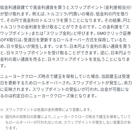
低金利通貨建てで高金利通貨を買うとスワップポイント（金利差相当分）
が受け取れます。例えば、トルコリラ/円買いの場合、低金利の円を借り
て、その円で高金利のトルコリラを買うことになります。その結果、円と
トルコリラの金利差を受け取ることができるのです。この金利差を「ス
ワップポイント」または「スワップ金利」と呼びます。GMOクリック証券
のFX取引は、受渡日を更新するロールオーバー方式を採用しているた
め、日々受払いが発生します。つまり、日本円より金利の高い通貨を買う
と、日々スワップポイントを受け取ることができます。逆に、日本円より
金利の高い通貨を売ると、日々スワップポイントを支払うことになりま
す。
ニューヨーククローズ時点で建玉を保有していた場合、当該建玉は受渡
日を更新するためロールオーバーされ、スワップポイントが発生し、余力
に反映されます。スワップポイントの受払いが行われ、出金が可能にな
るのは約定日のニューヨーククローズ後となります。
※
スワップポイントは各国の金利情勢により変動します。
※
国内外の祝祭日の影響により、ニューヨーククローズ時点で建玉を保有していて
もロールオーバーが行われないため、スワップポイントが発生しない営業日があ
ります。