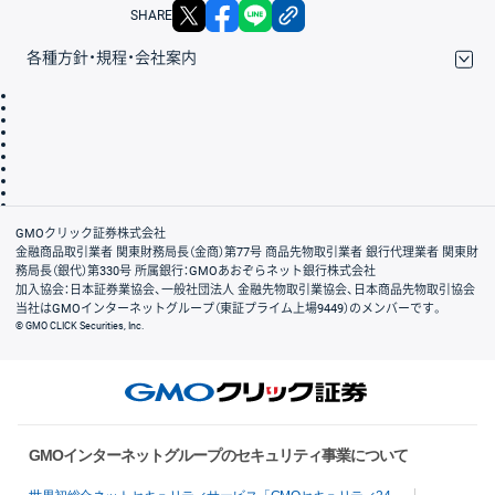
X
facebook
LINE
リンクをコピー
SHARE
各種方針・規程・会社案内
取引規程・約款
サイトマップ
その他のご案内
個人情報保護方針
最良執行方針
サイトのご利用について
ディスクレイマー
信託保全
リスク説明
会社案内
GMOクリック証券株式会社
金融商品取引業者 関東財務局長（金商）第77号 商品先物取引業者 銀行代理業者 関東財
務局長（銀代）第330号 所属銀行：GMOあおぞらネット銀行株式会社
加入協会：日本証券業協会、一般社団法人 金融先物取引業協会、日本商品先物取引協会
当社はGMOインターネットグループ（東証プライム上場9449）のメンバーです。
© GMO CLICK Securities, Inc.
GMOインターネットグループのセキュリティ事業について