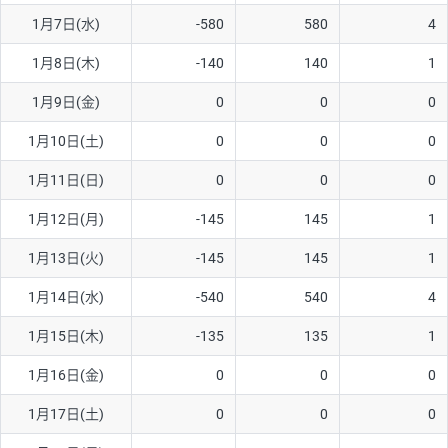
1月7日(水)
-580
580
4
AUD/USD
16円
44,990円
3.5円
1月8日(木)
-140
140
1
NZD/USD
41円
36,920円
11.1円
1月9日(金)
0
0
0
EUR/GBP
71円
74,270円
9.5円
EUR/AUD
103円
74,270円
13.8円
1月10日(土)
0
0
0
GBP/AUD
43円
86,230円
4.9円
1月11日(日)
0
0
0
AUD/NZD
66円
44,990円
14.6円
1月12日(月)
-145
145
1
EUR/CHF
111円
74,270円
14.9円
1月13日(火)
-145
145
1
GBP/CHF
220円
86,230円
25.5円
1月14日(水)
-540
540
4
USD/CHF
160円
65,030円
24.6円
1月15日(木)
-135
135
1
1月16日(金)
0
0
0
※取引証拠金は同日の当社為替レート（ニューヨーククローズ・
MIDレート）に基づいて算出。
1月17日(土)
0
0
0
※ハンガリーフォリント/円と南アフリカランド/円とメキシコペ
ソ/円は10万通貨単位。