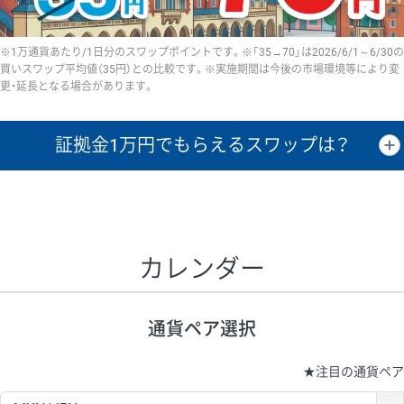
※1万通貨あたり/1日分のスワップポイントです。※「35→70」は2026/6/1～6/30の
買いスワップ平均値（35円）との比較です。※実施期間は今後の市場環境等により変
更・延長となる場合があります。
証拠金1万円で
もらえるスワップは？
証拠金1万円あたりのスワップポイントは、取引の資金効率を示した参
考値です。
CHF/JPY、EUR/USD、GBP/USD、NZD/USD、EUR/GBP、EUR/AUD、
GBP/AUDは売スワップの値です。
カレンダー
1万通貨
証拠金
あたりの
1日の
1万円あたりの
通貨ペア
取引証拠金
スワップ
ポイント
スワップ
ポイント
通貨ペア選択
▲
▼
昇順
降順
昇順
降順
昇順
降順
USD/JPY
154円
65,020円
23.6円
★
注目の通貨ペア
EUR/JPY
75円
74,270円
10円