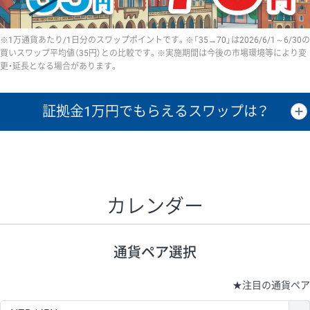
※1万通貨あたり/1日分のスワップポイントです。※「35→70」は2026/6/1～6/30の
買いスワップ平均値（35円）との比較です。※実施期間は今後の市場環境等により変
更・延長となる場合があります。
証拠金1万円で
もらえるスワップは？
証拠金1万円あたりのスワップポイントは、取引の資金効率を示した参
考値です。
CHF/JPY、EUR/USD、GBP/USD、NZD/USD、EUR/GBP、EUR/AUD、
GBP/AUDは売スワップの値です。
カレンダー
1万通貨
証拠金
あたりの
1日の
1万円あたりの
通貨ペア
取引証拠金
スワップ
ポイント
スワップ
ポイント
通貨ペア選択
▲
▼
昇順
降順
昇順
降順
昇順
降順
USD/JPY
154円
65,020円
23.6円
★
注目の通貨ペア
EUR/JPY
75円
74,270円
10円