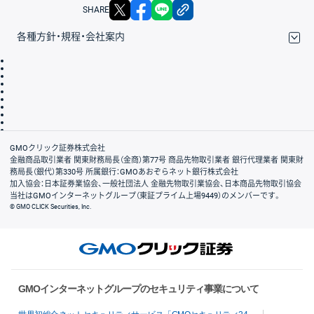
X
facebook
LINE
リンクをコピー
SHARE
各種方針・規程・会社案内
取引規程・約款
サイトマップ
その他のご案内
個人情報保護方針
最良執行方針
サイトのご利用について
ディスクレイマー
信託保全
リスク説明
会社案内
GMOクリック証券株式会社
金融商品取引業者 関東財務局長（金商）第77号 商品先物取引業者 銀行代理業者 関東財
務局長（銀代）第330号 所属銀行：GMOあおぞらネット銀行株式会社
加入協会：日本証券業協会、一般社団法人 金融先物取引業協会、日本商品先物取引協会
当社はGMOインターネットグループ（東証プライム上場9449）のメンバーです。
© GMO CLICK Securities, Inc.
GMOインターネットグループのセキュリティ事業について