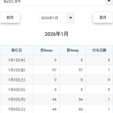
GBP/JPY
170円
86,230円
19.7円
AUD/JPY
106円
44,990円
23.5円
前月
翌月
NZD/JPY
28円
36,920円
7.5円
CAD/JPY
38円
45,810円
8.2円
2026年1月
CHF/JPY
34円
80,440円
4.2円
取引日
売Swap
買Swap
付与日数
TRY/JPY
26円
1,400円
185.7円
CZK/JPY
7円
3,060円
22.8円
1月1日(木)
0
0
0
PLN/JPY
35円
17,280円
20.2円
1月2日(金)
-57
57
1
HUF/JPY
16円
2,090円
76.5円
1月3日(土)
0
0
0
ZAR/JPY
130円
39,680円
32.7円
1月4日(日)
0
0
0
MXN/JPY
140円
37,180円
37.6円
1月5日(月)
-54
54
1
EUR/USD
74円
74,270円
9.9円
1月6日(火)
-44
44
1
GBP/USD
4円
86,230円
0.4円