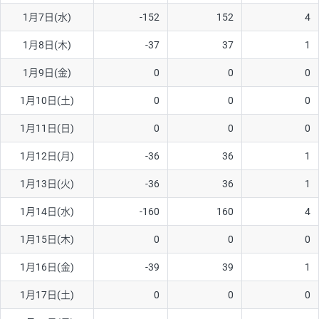
1月7日(水)
-152
152
4
AUD/USD
16円
44,990円
3.5円
1月8日(木)
-37
37
1
NZD/USD
41円
36,920円
11.1円
1月9日(金)
0
0
0
EUR/GBP
71円
74,270円
9.5円
EUR/AUD
103円
74,270円
13.8円
1月10日(土)
0
0
0
GBP/AUD
43円
86,230円
4.9円
1月11日(日)
0
0
0
AUD/NZD
66円
44,990円
14.6円
1月12日(月)
-36
36
1
EUR/CHF
111円
74,270円
14.9円
1月13日(火)
-36
36
1
GBP/CHF
220円
86,230円
25.5円
1月14日(水)
-160
160
4
USD/CHF
160円
65,030円
24.6円
1月15日(木)
0
0
0
1月16日(金)
-39
39
1
※取引証拠金は同日の当社為替レート（ニューヨーククローズ・
MIDレート）に基づいて算出。
1月17日(土)
0
0
0
※ハンガリーフォリント/円と南アフリカランド/円とメキシコペ
ソ/円は10万通貨単位。