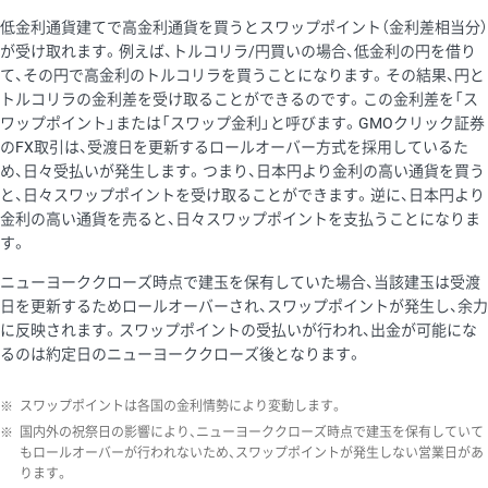
低金利通貨建てで高金利通貨を買うとスワップポイント（金利差相当分）
が受け取れます。例えば、トルコリラ/円買いの場合、低金利の円を借り
て、その円で高金利のトルコリラを買うことになります。その結果、円と
トルコリラの金利差を受け取ることができるのです。この金利差を「ス
ワップポイント」または「スワップ金利」と呼びます。GMOクリック証券
のFX取引は、受渡日を更新するロールオーバー方式を採用しているた
め、日々受払いが発生します。つまり、日本円より金利の高い通貨を買う
と、日々スワップポイントを受け取ることができます。逆に、日本円より
金利の高い通貨を売ると、日々スワップポイントを支払うことになりま
す。
ニューヨーククローズ時点で建玉を保有していた場合、当該建玉は受渡
日を更新するためロールオーバーされ、スワップポイントが発生し、余力
に反映されます。スワップポイントの受払いが行われ、出金が可能にな
るのは約定日のニューヨーククローズ後となります。
※
スワップポイントは各国の金利情勢により変動します。
※
国内外の祝祭日の影響により、ニューヨーククローズ時点で建玉を保有していて
もロールオーバーが行われないため、スワップポイントが発生しない営業日があ
ります。