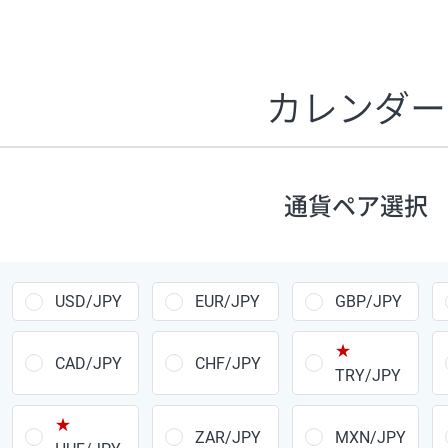
証拠金1万円あたりのスワップポイントは、取引の資金効率
CHF/JPY、EUR/USD、GBP/USD、NZD/USD、EUR/GBP、E
す。
カレンダー
1万通貨
あたりの
通貨ペア
1日の
スワップ
取引
ポイント
▲
▼
昇順
降順
通貨ペア選択
USD/JPY
154円
EUR/JPY
75円
USD/JPY
EUR/JPY
GBP/JPY
GBP/JPY
170円
★
AUD/JPY
106円
CAD/JPY
CHF/JPY
TRY/JPY
NZD/JPY
28円
★
ZAR/JPY
MXN/JPY