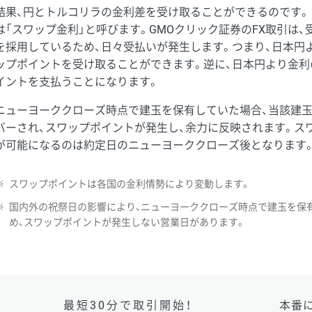
結果、円とトルコリラの金利差を受け取ることができるのです。
は「スワップ金利」と呼びます。GMOクリック証券のFX取引は
を採用しているため、日々受払いが発生します。つまり、日本円
ップポイントを受け取ることができます。逆に、日本円より金利
イントを支払うことになります。
ニューヨーククローズ時点で建玉を保有していた場合、当該建
バーされ、スワップポイントが発生し、余力に反映されます。ス
が可能になるのは約定日のニューヨーククローズ後となります
※
スワップポイントは各国の金利情勢により変動します。
※
国内外の祝祭日の影響により、ニューヨーククローズ時点で建玉を保
め、スワップポイントが発生しない営業日があります。
最短30分で取引開始！
本番