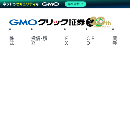
無料診断
X
LINE
株
投信・積
Ｆ
ＣＦ
債
式
立
Ｘ
Ｄ
券