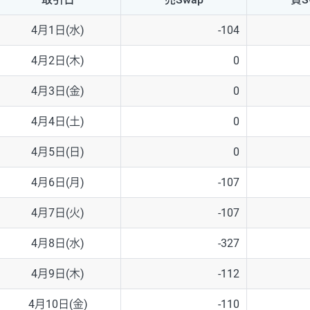
NZD/USD
41円
4月1日(水)
-104
EUR/GBP
71円
4月2日(木)
0
EUR/AUD
103円
4月3日(金)
0
GBP/AUD
43円
4月4日(土)
0
AUD/NZD
66円
4月5日(日)
0
EUR/CHF
111円
4月6日(月)
-107
GBP/CHF
220円
4月7日(火)
-107
USD/CHF
160円
4月8日(水)
-327
4月9日(木)
-112
※取引証拠金は同日の当社為替レート（ニューヨーククローズ・MIDレ
4月10日(金)
-110
※ハンガリーフォリント/円と南アフリカランド/円とメキシコペソ/円