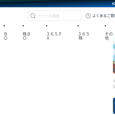
GMOクリック証券
よくある
ご質
Ｂ
株Ｂ
３６５Ｆ
３６５
その
Ｏ
Ｏ
Ｘ
株
他