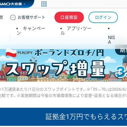
問
お客様
サポート
口座開設
ログイン
キャンペー
アプリ・ツー
ン
ル
NIS
A
※1万通貨あたり/1日分のスワップポイントです。※「35→70」は2026/6
比較です。※実施期間は今後の市場環境等により変更・延長となる場合が
証拠金1万円で
もらえるス