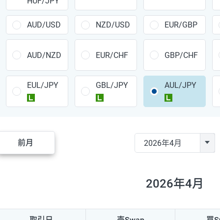
HUF/JPY
CAD/JPY
38円
CHF/JPY
34円
AUD/USD
NZD/USD
EUR/GBP
TRY/JPY
26円
AUD/NZD
EUR/CHF
GBP/CHF
CZK/JPY
7円
EUL/JPY
GBL/JPY
AUL/JPY
PLN/JPY
35円
ラージ
ラージ
ラージ
HUF/JPY
16円
ZAR/JPY
130円
前月
MXN/JPY
140円
EUR/USD
74円
2026年4月
GBP/USD
4円
AUD/USD
16円
取引日
売Swap
買S