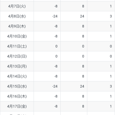
4月7日(火)
-8
8
1
AUD/USD
16円
44,990円
3.5円
4月8日(水)
-24
24
3
NZD/USD
41円
36,920円
11.1円
4月9日(木)
-8
8
1
EUR/GBP
71円
74,270円
9.5円
EUR/AUD
103円
74,270円
13.8円
4月10日(金)
-8
8
1
GBP/AUD
43円
86,230円
4.9円
4月11日(土)
0
0
0
AUD/NZD
66円
44,990円
14.6円
4月12日(日)
0
0
0
EUR/CHF
111円
74,270円
14.9円
4月13日(月)
-8
8
1
GBP/CHF
220円
86,230円
25.5円
4月14日(火)
-8
8
1
USD/CHF
160円
65,030円
24.6円
4月15日(水)
-24
24
3
4月16日(木)
-8
8
1
※取引証拠金は同日の当社為替レート（ニューヨーククローズ・
MIDレート）に基づいて算出。
4月17日(金)
-8
8
1
※ハンガリーフォリント/円と南アフリカランド/円とメキシコペ
ソ/円は10万通貨単位。