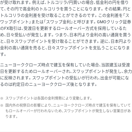
が受け取れます。例えば、トルコリラ/円買いの場合、低金利の円を借り
て、その円で高金利のトルコリラを買うことになります。その結果、円と
トルコリラの金利差を受け取ることができるのです。この金利差を「ス
ワップポイント」または「スワップ金利」と呼びます。GMOクリック証券
のFX取引は、受渡日を更新するロールオーバー方式を採用しているた
め、日々受払いが発生します。つまり、日本円より金利の高い通貨を買う
と、日々スワップポイントを受け取ることができます。逆に、日本円より
金利の高い通貨を売ると、日々スワップポイントを支払うことになりま
す。
ニューヨーククローズ時点で建玉を保有していた場合、当該建玉は受渡
日を更新するためロールオーバーされ、スワップポイントが発生し、余力
に反映されます。スワップポイントの受払いが行われ、出金が可能にな
るのは約定日のニューヨーククローズ後となります。
※
スワップポイントは各国の金利情勢により変動します。
※
国内外の祝祭日の影響により、ニューヨーククローズ時点で建玉を保有していて
もロールオーバーが行われないため、スワップポイントが発生しない営業日があ
ります。