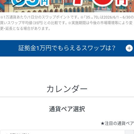
※1万通貨あたり/1日分のスワップポイントです。※「35→70」は2026/6/1～6/30の
買いスワップ平均値（35円）との比較です。※実施期間は今後の市場環境等により変
更・延長となる場合があります。
証拠金1万円で
もらえるスワップは？
証拠金1万円あたりのスワップポイントは、取引の資金効率を示した参
考値です。
CHF/JPY、EUR/USD、GBP/USD、NZD/USD、EUR/GBP、EUR/AUD、
GBP/AUDは売スワップの値です。
カレンダー
1万通貨
証拠金
あたりの
1日の
1万円あたりの
通貨ペア
取引証拠金
スワップ
ポイント
スワップ
ポイント
通貨ペア選択
▲
▼
昇順
降順
昇順
降順
昇順
降順
USD/JPY
154円
65,020円
23.6円
★
注目の通貨ペア
EUR/JPY
75円
74,270円
10円