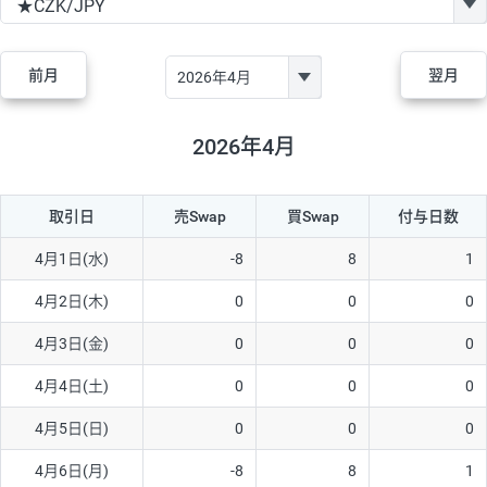
GBP/JPY
170円
86,230円
19.7円
AUD/JPY
106円
44,990円
23.5円
前月
翌月
NZD/JPY
28円
36,920円
7.5円
CAD/JPY
38円
45,810円
8.2円
2026年4月
CHF/JPY
34円
80,440円
4.2円
取引日
売Swap
買Swap
付与日数
TRY/JPY
26円
1,400円
185.7円
CZK/JPY
7円
3,060円
22.8円
4月1日(水)
-8
8
1
PLN/JPY
35円
17,280円
20.2円
4月2日(木)
0
0
0
HUF/JPY
16円
2,090円
76.5円
4月3日(金)
0
0
0
ZAR/JPY
130円
39,680円
32.7円
4月4日(土)
0
0
0
MXN/JPY
140円
37,180円
37.6円
4月5日(日)
0
0
0
EUR/USD
74円
74,270円
9.9円
4月6日(月)
-8
8
1
GBP/USD
4円
86,230円
0.4円