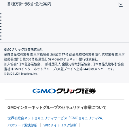
各種方針・規程・会社案内
取引規程・約款
サイトマップ
その他のご案内
個人情報保護方針
最良執行方針
サイトのご利用について
ディスクレイマー
信託保全
リスク説明
会社案内
GMOクリック証券株式会社
金融商品取引業者 関東財務局長（金商）第77号 商品先物取引業者 銀行代理業者 関東財
務局長（銀代）第330号 所属銀行：GMOあおぞらネット銀行株式会社
加入協会：日本証券業協会、一般社団法人 金融先物取引業協会、日本商品先物取引協会
当社はGMOインターネットグループ（東証プライム上場9449）のメンバーです。
© GMO CLICK Securities, Inc.
GMOインターネットグループのセキュリティ事業について
世界初総合ネットセキュリティサービス「GMOセキュリティ24」
パスワード漏洩診断
Webサイトリスク診断