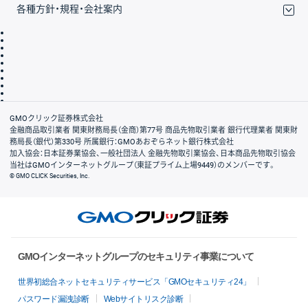
各種方針・規程・会社案内
取引規程・約款
サイトマップ
その他のご案内
個人情報保護方針
最良執行方針
サイトのご利用について
ディスクレイマー
信託保全
リスク説明
会社案内
GMOクリック証券株式会社
金融商品取引業者 関東財務局長（金商）第77号 商品先物取引業者 銀行代理業者 関東財
務局長（銀代）第330号 所属銀行：GMOあおぞらネット銀行株式会社
加入協会：日本証券業協会、一般社団法人 金融先物取引業協会、日本商品先物取引協会
当社はGMOインターネットグループ（東証プライム上場9449）のメンバーです。
© GMO CLICK Securities, Inc.
GMOインターネットグループのセキュリティ事業について
世界初総合ネットセキュリティサービス「GMOセキュリティ24」
パスワード漏洩診断
Webサイトリスク診断