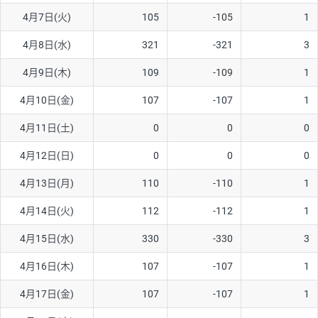
4月7日(火)
105
-105
1
AUD/USD
16円
44,990円
3.5円
4月8日(水)
321
-321
3
NZD/USD
41円
36,920円
11.1円
4月9日(木)
109
-109
1
EUR/GBP
71円
74,270円
9.5円
EUR/AUD
103円
74,270円
13.8円
4月10日(金)
107
-107
1
GBP/AUD
43円
86,230円
4.9円
4月11日(土)
0
0
0
AUD/NZD
66円
44,990円
14.6円
4月12日(日)
0
0
0
EUR/CHF
111円
74,270円
14.9円
4月13日(月)
110
-110
1
GBP/CHF
220円
86,230円
25.5円
4月14日(火)
112
-112
1
USD/CHF
160円
65,030円
24.6円
4月15日(水)
330
-330
3
※2026/6/30の当社のスワップポイントおよび、同日の為替レート
4月16日(木)
107
-107
1
に基づいて算出。
※取引証拠金は同日の当社為替レート（ニューヨーククローズ・
4月17日(金)
107
-107
1
MIDレート）に基づいて算出。
※ハンガリーフォリント/円と南アフリカランド/円とメキシコペ