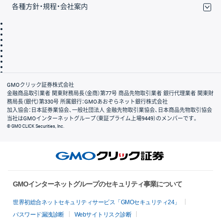
各種方針・規程・会社案内
取引規程・約款
サイトマップ
その他のご案内
個人情報保護方針
最良執行方針
サイトのご利用について
ディスクレイマー
信託保全
リスク説明
会社案内
GMOクリック証券株式会社
金融商品取引業者 関東財務局長（金商）第77号 商品先物取引業者 銀行代理業者 関東財
務局長（銀代）第330号 所属銀行：GMOあおぞらネット銀行株式会社
加入協会：日本証券業協会、一般社団法人 金融先物取引業協会、日本商品先物取引協会
当社はGMOインターネットグループ（東証プライム上場9449）のメンバーです。
© GMO CLICK Securities, Inc.
GMOインターネットグループのセキュリティ事業について
世界初総合ネットセキュリティサービス「GMOセキュリティ24」
パスワード漏洩診断
Webサイトリスク診断