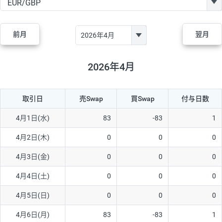
GBP/JPY
170円
86,230円
19.7円
AUD/JPY
106円
44,990円
23.5円
前月
翌月
NZD/JPY
28円
36,920円
7.5円
CAD/JPY
38円
45,810円
8.2円
2026年4月
CHF/JPY
34円
80,440円
4.2円
取引日
売Swap
買Swap
付与日数
TRY/JPY
26円
1,400円
185.7円
CZK/JPY
7円
3,060円
22.8円
4月1日(水)
83
-83
1
PLN/JPY
35円
17,280円
20.2円
4月2日(木)
0
0
0
HUF/JPY
16円
2,090円
76.5円
4月3日(金)
0
0
0
ZAR/JPY
130円
39,680円
32.7円
4月4日(土)
0
0
0
MXN/JPY
140円
37,180円
37.6円
4月5日(日)
0
0
0
EUR/USD
74円
74,270円
9.9円
4月6日(月)
83
-83
1
GBP/USD
4円
86,230円
0.4円