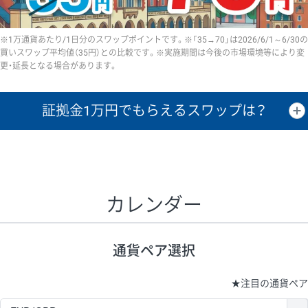
※1万通貨あたり/1日分のスワップポイントです。※「35→70」は2026/6/1～6/30の
買いスワップ平均値（35円）との比較です。※実施期間は今後の市場環境等により変
更・延長となる場合があります。
証拠金1万円で
もらえるスワップは？
証拠金1万円あたりのスワップポイントは、取引の資金効率を示した参
考値です。
CHF/JPY、EUR/USD、GBP/USD、NZD/USD、EUR/GBP、EUR/AUD、
GBP/AUDは売スワップの値です。
カレンダー
1万通貨
証拠金
あたりの
1日の
1万円あたりの
通貨ペア
取引証拠金
スワップ
ポイント
スワップ
ポイント
通貨ペア選択
▲
▼
昇順
降順
昇順
降順
昇順
降順
USD/JPY
154円
65,020円
23.6円
★
注目の通貨ペア
EUR/JPY
75円
74,270円
10円