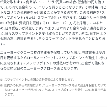
が受け取れます。例えば、トルコリラ/円買いの場合、低金利の円を借り
て、その円で高金利のトルコリラを買うことになります。その結果、円と
トルコリラの金利差を受け取ることができるのです。この金利差を「ス
ワップポイント」または「スワップ金利」と呼びます。GMOクリック証券
のFX取引は、受渡日を更新するロールオーバー方式を採用しているた
め、日々受払いが発生します。つまり、日本円より金利の高い通貨を買う
と、日々スワップポイントを受け取ることができます。逆に、日本円より
金利の高い通貨を売ると、日々スワップポイントを支払うことになりま
す。
ニューヨーククローズ時点で建玉を保有していた場合、当該建玉は受渡
日を更新するためロールオーバーされ、スワップポイントが発生し、余力
に反映されます。スワップポイントの受払いが行われ、出金が可能にな
るのは約定日のニューヨーククローズ後となります。
※
スワップポイントは各国の金利情勢により変動します。
※
国内外の祝祭日の影響により、ニューヨーククローズ時点で建玉を保有していて
もロールオーバーが行われないため、スワップポイントが発生しない営業日があ
ります。