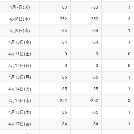
4月7日(火)
83
-83
1
AUD/USD
16円
44,990円
3.5円
4月8日(水)
252
-252
3
NZD/USD
41円
36,920円
11.1円
4月9日(木)
84
-84
1
EUR/GBP
71円
74,270円
9.5円
EUR/AUD
103円
74,270円
13.8円
4月10日(金)
84
-84
1
GBP/AUD
43円
86,230円
4.9円
4月11日(土)
0
0
0
AUD/NZD
66円
44,990円
14.6円
4月12日(日)
0
0
0
EUR/CHF
111円
74,270円
14.9円
4月13日(月)
85
-85
1
GBP/CHF
220円
86,230円
25.5円
4月14日(火)
85
-85
1
USD/CHF
160円
65,030円
24.6円
4月15日(水)
252
-252
3
※2026/6/30の当社のスワップポイントおよび、同日の為替レート
4月16日(木)
85
-85
1
に基づいて算出。
※取引証拠金は同日の当社為替レート（ニューヨーククローズ・
4月17日(金)
84
-84
1
MIDレート）に基づいて算出。
※ハンガリーフォリント/円と南アフリカランド/円とメキシコペ