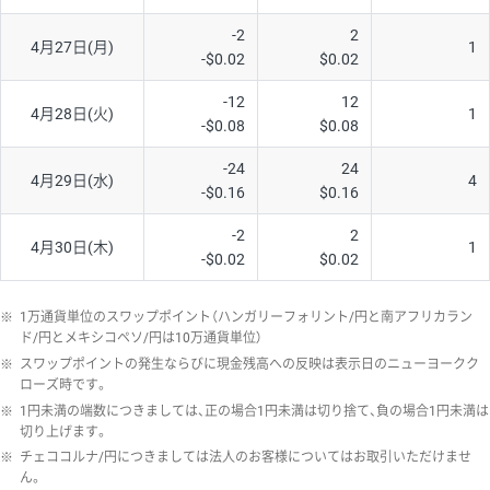
-2
2
4月27日(月)
1
-$0.02
$0.02
-12
12
4月28日(火)
1
-$0.08
$0.08
-24
24
4月29日(水)
4
-$0.16
$0.16
-2
2
4月30日(木)
1
-$0.02
$0.02
※
1万通貨単位のスワップポイント（ハンガリーフォリント/円と南アフリカラン
ド/円とメキシコペソ/円は10万通貨単位）
※
スワップポイントの発生ならびに現金残高への反映は表示日のニューヨークク
ローズ時です。
※
1円未満の端数につきましては、正の場合1円未満は切り捨て、負の場合1円未満は
切り上げます。
※
チェココルナ/円につきましては法人のお客様についてはお取引いただけませ
ん。