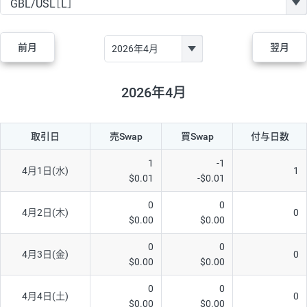
GBP/JPY
170円
86,230円
19.7円
AUD/JPY
106円
44,990円
23.5円
前月
翌月
NZD/JPY
28円
36,920円
7.5円
CAD/JPY
38円
45,810円
8.2円
2026年4月
CHF/JPY
34円
80,440円
4.2円
取引日
売Swap
買Swap
付与日数
TRY/JPY
26円
1,400円
185.7円
CZK/JPY
7円
3,060円
22.8円
1
-1
4月1日(水)
1
$0.01
-$0.01
PLN/JPY
35円
17,280円
20.2円
0
0
HUF/JPY
16円
2,090円
76.5円
4月2日(木)
0
$0.00
$0.00
ZAR/JPY
130円
39,680円
32.7円
0
0
4月3日(金)
0
MXN/JPY
140円
37,180円
37.6円
$0.00
$0.00
EUR/USD
74円
74,270円
9.9円
0
0
4月4日(土)
0
$0.00
$0.00
GBP/USD
4円
86,230円
0.4円