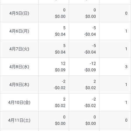
AUD/USD
16円
44,990円
3.5円
0
0
4月5日(日)
0
$0.00
$0.00
NZD/USD
41円
36,920円
11.1円
5
-5
EUR/GBP
71円
74,270円
9.5円
4月6日(月)
1
$0.04
-$0.04
EUR/AUD
103円
74,270円
13.8円
5
-5
4月7日(火)
1
GBP/AUD
43円
86,230円
4.9円
$0.04
-$0.04
AUD/NZD
66円
44,990円
14.6円
12
-12
4月8日(水)
3
$0.09
-$0.09
EUR/CHF
111円
74,270円
14.9円
GBP/CHF
220円
86,230円
25.5円
-2
2
4月9日(木)
1
-$0.02
$0.02
USD/CHF
160円
65,030円
24.6円
2
-2
4月10日(金)
1
$0.02
-$0.02
※取引証拠金は同日の当社為替レート（ニューヨーククローズ・
MIDレート）に基づいて算出。
0
0
4月11日(土)
0
※ハンガリーフォリント/円と南アフリカランド/円とメキシコペ
$0.00
$0.00
ソ/円は10万通貨単位。