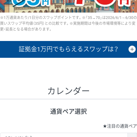
※1万通貨あたり/1日分のスワップポイントです。※「35→70」は2026/6/1～6/30の
買いスワップ平均値（35円）との比較です。※実施期間は今後の市場環境等により変
更・延長となる場合があります。
証拠金1万円で
もらえるスワップは？
証拠金1万円あたりのスワップポイントは、取引の資金効率を示した参
考値です。
CHF/JPY、EUR/USD、GBP/USD、NZD/USD、EUR/GBP、EUR/AUD、
GBP/AUDは売スワップの値です。
カレンダー
1万通貨
証拠金
あたりの
1日の
1万円あたりの
通貨ペア
取引証拠金
スワップ
ポイント
スワップ
ポイント
通貨ペア選択
▲
▼
昇順
降順
昇順
降順
昇順
降順
USD/JPY
154円
65,020円
23.6円
★
注目の通貨ペア
EUR/JPY
75円
74,270円
10円