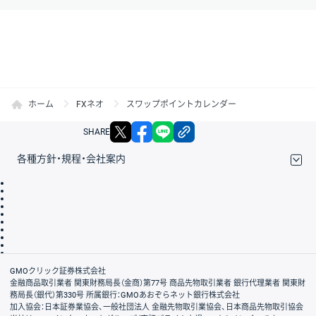
ホーム
FXネオ
スワップポイントカレンダー
X
facebook
LINE
リンクをコピー
SHARE
各種方針・規程・会社案内
取引規程・約款
サイトマップ
その他のご案内
個人情報保護方針
最良執行方針
サイトのご利用について
ディスクレイマー
信託保全
リスク説明
会社案内
GMOクリック証券株式会社
金融商品取引業者 関東財務局長（金商）第77号 商品先物取引業者 銀行代理業者 関東財
務局長（銀代）第330号 所属銀行：GMOあおぞらネット銀行株式会社
加入協会：日本証券業協会、一般社団法人 金融先物取引業協会、日本商品先物取引協会