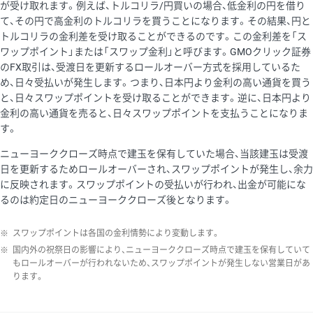
が受け取れます。例えば、トルコリラ/円買いの場合、低金利の円を借り
て、その円で高金利のトルコリラを買うことになります。その結果、円と
トルコリラの金利差を受け取ることができるのです。この金利差を「ス
ワップポイント」または「スワップ金利」と呼びます。GMOクリック証券
のFX取引は、受渡日を更新するロールオーバー方式を採用しているた
め、日々受払いが発生します。つまり、日本円より金利の高い通貨を買う
と、日々スワップポイントを受け取ることができます。逆に、日本円より
金利の高い通貨を売ると、日々スワップポイントを支払うことになりま
す。
ニューヨーククローズ時点で建玉を保有していた場合、当該建玉は受渡
日を更新するためロールオーバーされ、スワップポイントが発生し、余力
に反映されます。スワップポイントの受払いが行われ、出金が可能にな
るのは約定日のニューヨーククローズ後となります。
※
スワップポイントは各国の金利情勢により変動します。
※
国内外の祝祭日の影響により、ニューヨーククローズ時点で建玉を保有していて
もロールオーバーが行われないため、スワップポイントが発生しない営業日があ
ります。