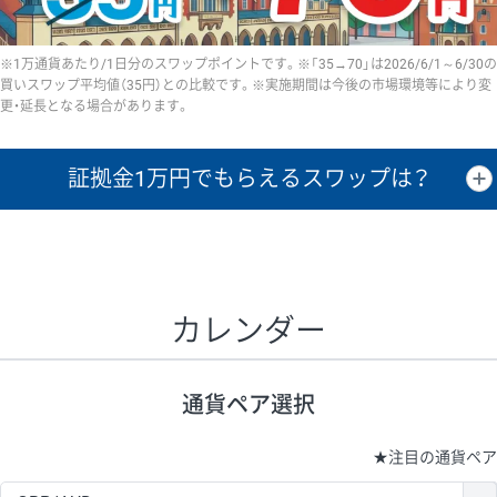
※1万通貨あたり/1日分のスワップポイントです。※「35→70」は2026/6/1～6/30の
買いスワップ平均値（35円）との比較です。※実施期間は今後の市場環境等により変
更・延長となる場合があります。
証拠金1万円で
もらえるスワップは？
証拠金1万円あたりのスワップポイントは、取引の資金効率を示した参
考値です。
CHF/JPY、EUR/USD、GBP/USD、NZD/USD、EUR/GBP、EUR/AUD、
GBP/AUDは売スワップの値です。
カレンダー
1万通貨
証拠金
あたりの
1日の
1万円あたりの
通貨ペア
取引証拠金
スワップ
ポイント
スワップ
ポイント
通貨ペア選択
▲
▼
昇順
降順
昇順
降順
昇順
降順
USD/JPY
154円
65,020円
23.6円
★
注目の通貨ペア
EUR/JPY
75円
74,270円
10円