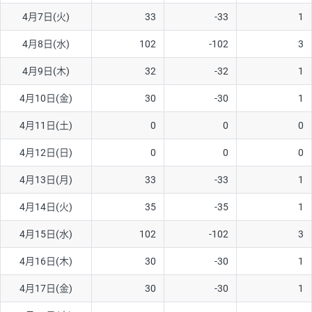
4月7日(火)
33
-33
1
AUD/USD
16円
44,990円
3.5円
4月8日(水)
102
-102
3
NZD/USD
41円
36,920円
11.1円
4月9日(木)
32
-32
1
EUR/GBP
71円
74,270円
9.5円
EUR/AUD
103円
74,270円
13.8円
4月10日(金)
30
-30
1
GBP/AUD
43円
86,230円
4.9円
4月11日(土)
0
0
0
AUD/NZD
66円
44,990円
14.6円
4月12日(日)
0
0
0
EUR/CHF
111円
74,270円
14.9円
4月13日(月)
33
-33
1
GBP/CHF
220円
86,230円
25.5円
4月14日(火)
35
-35
1
USD/CHF
160円
65,030円
24.6円
4月15日(水)
102
-102
3
※2026/6/30の当社のスワップポイントおよび、同日の為替レート
4月16日(木)
30
-30
1
に基づいて算出。
※取引証拠金は同日の当社為替レート（ニューヨーククローズ・
4月17日(金)
30
-30
1
MIDレート）に基づいて算出。
※ハンガリーフォリント/円と南アフリカランド/円とメキシコペ