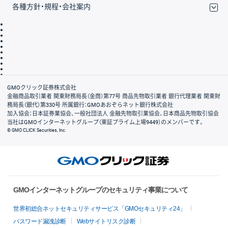
各種方針・規程・会社案内
取引規程・約款
サイトマップ
その他のご案内
個人情報保護方針
最良執行方針
サイトのご利用について
ディスクレイマー
信託保全
リスク説明
会社案内
GMOクリック証券株式会社
金融商品取引業者 関東財務局長（金商）第77号 商品先物取引業者 銀行代理業者 関東財
務局長（銀代）第330号 所属銀行：GMOあおぞらネット銀行株式会社
加入協会：日本証券業協会、一般社団法人 金融先物取引業協会、日本商品先物取引協会
当社はGMOインターネットグループ（東証プライム上場9449）のメンバーです。
© GMO CLICK Securities, Inc.
GMOインターネットグループのセキュリティ事業について
世界初総合ネットセキュリティサービス「GMOセキュリティ24」
パスワード漏洩診断
Webサイトリスク診断