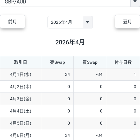
GBP/JPY
170円
86,230円
19.7円
AUD/JPY
106円
44,990円
23.5円
前月
翌月
NZD/JPY
28円
36,920円
7.5円
CAD/JPY
38円
45,810円
8.2円
2026年4月
CHF/JPY
34円
80,440円
4.2円
取引日
売Swap
買Swap
付与日数
TRY/JPY
26円
1,400円
185.7円
CZK/JPY
7円
3,060円
22.8円
4月1日(水)
34
-34
1
PLN/JPY
35円
17,280円
20.2円
4月2日(木)
0
0
0
HUF/JPY
16円
2,090円
76.5円
4月3日(金)
0
0
0
ZAR/JPY
130円
39,680円
32.7円
4月4日(土)
0
0
0
MXN/JPY
140円
37,180円
37.6円
4月5日(日)
0
0
0
EUR/USD
74円
74,270円
9.9円
4月6日(月)
34
-34
1
GBP/USD
4円
86,230円
0.4円