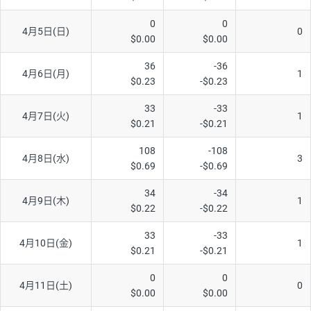
AUD/USD
16円
44,990円
3.5円
0
0
4月5日(日)
0
$0.00
$0.00
NZD/USD
41円
36,920円
11.1円
36
-36
EUR/GBP
71円
74,270円
9.5円
4月6日(月)
1
$0.23
-$0.23
EUR/AUD
103円
74,270円
13.8円
33
-33
4月7日(火)
1
GBP/AUD
43円
86,230円
4.9円
$0.21
-$0.21
AUD/NZD
66円
44,990円
14.6円
108
-108
4月8日(水)
3
$0.69
-$0.69
EUR/CHF
111円
74,270円
14.9円
GBP/CHF
220円
86,230円
25.5円
34
-34
4月9日(木)
1
$0.22
-$0.22
USD/CHF
160円
65,030円
24.6円
33
-33
4月10日(金)
1
※2026/6/30の当社のスワップポイントおよび、同日の為替レート
$0.21
-$0.21
に基づいて算出。
※取引証拠金は同日の当社為替レート（ニューヨーククローズ・
0
0
4月11日(土)
0
MIDレート）に基づいて算出。
$0.00
$0.00
※ハンガリーフォリント/円と南アフリカランド/円とメキシコペ