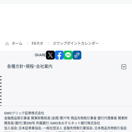
ホーム
FXネオ
スワップポイントカレンダー
X
facebook
LINE
リンクをコピー
SHARE
各種方針・規程・会社案内
取引規程・約款
サイトマップ
その他のご案内
個人情報保護方針
最良執行方針
サイトのご利用について
ディスクレイマー
信託保全
リスク説明
会社案内
GMOクリック証券株式会社
金融商品取引業者 関東財務局長（金商）第77号 商品先物取引業者 銀行代理業者 関東財
務局長（銀代）第330号 所属銀行：GMOあおぞらネット銀行株式会社
加入協会：日本証券業協会、一般社団法人 金融先物取引業協会、日本商品先物取引協会