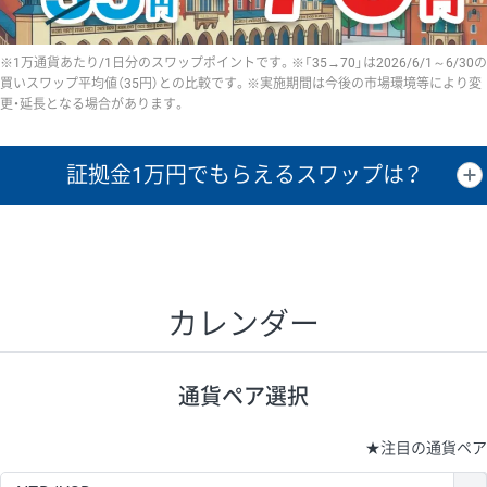
※1万通貨あたり/1日分のスワップポイントです。※「35→70」は2026/6/1～6/30の
買いスワップ平均値（35円）との比較です。※実施期間は今後の市場環境等により変
更・延長となる場合があります。
証拠金1万円で
もらえるスワップは？
証拠金1万円あたりのスワップポイントは、取引の資金効率を示した参
考値です。
CHF/JPY、EUR/USD、GBP/USD、NZD/USD、EUR/GBP、EUR/AUD、
GBP/AUDは売スワップの値です。
カレンダー
1万通貨
証拠金
あたりの
1日の
1万円あたりの
通貨ペア
取引証拠金
スワップ
ポイント
スワップ
ポイント
通貨ペア選択
▲
▼
昇順
降順
昇順
降順
昇順
降順
USD/JPY
154円
65,020円
23.6円
★
注目の通貨ペア
EUR/JPY
75円
74,270円
10円