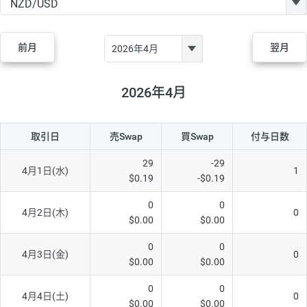
GBP/JPY
170円
86,230円
19.7円
AUD/JPY
106円
44,990円
23.5円
前月
翌月
NZD/JPY
28円
36,920円
7.5円
CAD/JPY
38円
45,810円
8.2円
2026年4月
CHF/JPY
34円
80,440円
4.2円
取引日
売Swap
買Swap
付与日数
TRY/JPY
26円
1,400円
185.7円
CZK/JPY
7円
3,060円
22.8円
29
-29
4月1日(水)
1
$0.19
-$0.19
PLN/JPY
35円
17,280円
20.2円
0
0
HUF/JPY
16円
2,090円
76.5円
4月2日(木)
0
$0.00
$0.00
ZAR/JPY
130円
39,680円
32.7円
0
0
4月3日(金)
0
MXN/JPY
140円
37,180円
37.6円
$0.00
$0.00
EUR/USD
74円
74,270円
9.9円
0
0
4月4日(土)
0
$0.00
$0.00
GBP/USD
4円
86,230円
0.4円