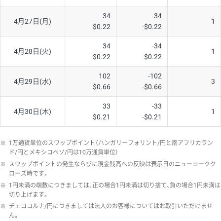
34
-34
4月27日(月)
1
$0.22
-$0.22
34
-34
4月28日(火)
1
$0.22
-$0.22
102
-102
4月29日(水)
3
$0.66
-$0.66
33
-33
4月30日(木)
1
$0.21
-$0.21
※
1万通貨単位のスワップポイント（ハンガリーフォリント/円と南アフリカラン
ド/円とメキシコペソ/円は10万通貨単位）
※
スワップポイントの発生ならびに現金残高への反映は表示日のニューヨークク
ローズ時です。
※
1円未満の端数につきましては、正の場合1円未満は切り捨て、負の場合1円未満は
切り上げます。
※
チェココルナ/円につきましては法人のお客様についてはお取引いただけませ
ん。