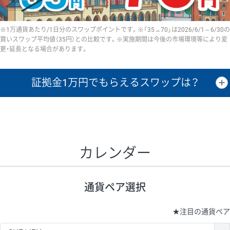
※1万通貨あたり/1日分のスワップポイントです。※「35→70」は2026/6/1～6/30の
買いスワップ平均値（35円）との比較です。※実施期間は今後の市場環境等により変
更・延長となる場合があります。
証拠金1万円で
もらえるスワップは？
証拠金1万円あたりのスワップポイントは、取引の資金効率を示した参
考値です。
CHF/JPY、EUR/USD、GBP/USD、NZD/USD、EUR/GBP、EUR/AUD、
GBP/AUDは売スワップの値です。
カレンダー
1万通貨
証拠金
あたりの
1日の
1万円あたりの
通貨ペア
取引証拠金
スワップ
ポイント
スワップ
ポイント
通貨ペア選択
▲
▼
昇順
降順
昇順
降順
昇順
降順
USD/JPY
154円
65,020円
23.6円
★
注目の通貨ペア
EUR/JPY
75円
74,270円
10円