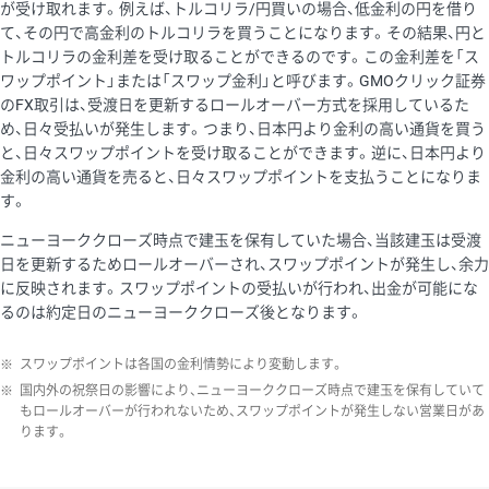
が受け取れます。例えば、トルコリラ/円買いの場合、低金利の円を借り
て、その円で高金利のトルコリラを買うことになります。その結果、円と
トルコリラの金利差を受け取ることができるのです。この金利差を「ス
ワップポイント」または「スワップ金利」と呼びます。GMOクリック証券
のFX取引は、受渡日を更新するロールオーバー方式を採用しているた
め、日々受払いが発生します。つまり、日本円より金利の高い通貨を買う
と、日々スワップポイントを受け取ることができます。逆に、日本円より
金利の高い通貨を売ると、日々スワップポイントを支払うことになりま
す。
ニューヨーククローズ時点で建玉を保有していた場合、当該建玉は受渡
日を更新するためロールオーバーされ、スワップポイントが発生し、余力
に反映されます。スワップポイントの受払いが行われ、出金が可能にな
るのは約定日のニューヨーククローズ後となります。
※
スワップポイントは各国の金利情勢により変動します。
※
国内外の祝祭日の影響により、ニューヨーククローズ時点で建玉を保有していて
もロールオーバーが行われないため、スワップポイントが発生しない営業日があ
ります。