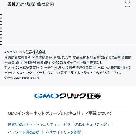
各種方針・規程・会社案内
取引規程・約款
サイトマップ
その他のご案内
個人情報保護方針
最良執行方針
サイトのご利用について
ディスクレイマー
信託保全
リスク説明
会社案内
GMOクリック証券株式会社
金融商品取引業者 関東財務局長（金商）第77号 商品先物取引業者 銀行代理業者 関東財
務局長（銀代）第330号 所属銀行：GMOあおぞらネット銀行株式会社
加入協会：日本証券業協会、一般社団法人 金融先物取引業協会、日本商品先物取引協会
当社はGMOインターネットグループ（東証プライム上場9449）のメンバーです。
© GMO CLICK Securities, Inc.
GMOインターネットグループのセキュリティ事業について
世界初総合ネットセキュリティサービス「GMOセキュリティ24」
パスワード漏洩診断
Webサイトリスク診断