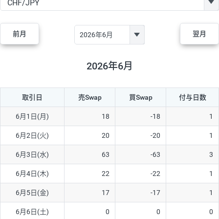
GBP/JPY
170円
86,230円
19.7円
AUD/JPY
106円
44,990円
23.5円
前月
翌月
NZD/JPY
28円
36,920円
7.5円
CAD/JPY
38円
45,810円
8.2円
2026年6月
CHF/JPY
34円
80,440円
4.2円
取引日
売Swap
買Swap
付与日数
TRY/JPY
26円
1,400円
185.7円
CZK/JPY
7円
3,060円
22.8円
6月1日(月)
18
-18
1
PLN/JPY
35円
17,280円
20.2円
6月2日(火)
20
-20
1
HUF/JPY
16円
2,090円
76.5円
6月3日(水)
63
-63
3
ZAR/JPY
130円
39,680円
32.7円
6月4日(木)
22
-22
1
MXN/JPY
140円
37,180円
37.6円
6月5日(金)
17
-17
1
EUR/USD
74円
74,270円
9.9円
6月6日(土)
0
0
0
GBP/USD
4円
86,230円
0.4円