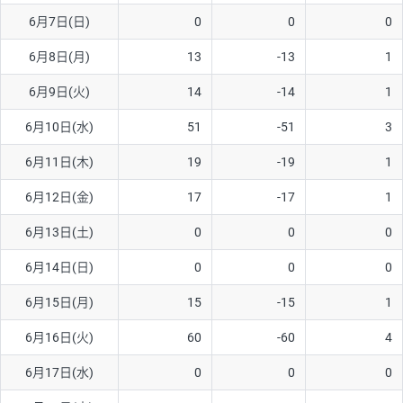
6月7日(日)
0
0
0
AUD/USD
16円
44,990円
3.5円
6月8日(月)
13
-13
1
NZD/USD
41円
36,920円
11.1円
6月9日(火)
14
-14
1
EUR/GBP
71円
74,270円
9.5円
EUR/AUD
103円
74,270円
13.8円
6月10日(水)
51
-51
3
GBP/AUD
43円
86,230円
4.9円
6月11日(木)
19
-19
1
AUD/NZD
66円
44,990円
14.6円
6月12日(金)
17
-17
1
EUR/CHF
111円
74,270円
14.9円
6月13日(土)
0
0
0
GBP/CHF
220円
86,230円
25.5円
6月14日(日)
0
0
0
USD/CHF
160円
65,030円
24.6円
6月15日(月)
15
-15
1
※2026/6/30の当社のスワップポイントおよび、同日の為替レート
6月16日(火)
60
-60
4
に基づいて算出。
※取引証拠金は同日の当社為替レート（ニューヨーククローズ・
6月17日(水)
0
0
0
MIDレート）に基づいて算出。
※ハンガリーフォリント/円と南アフリカランド/円とメキシコペ