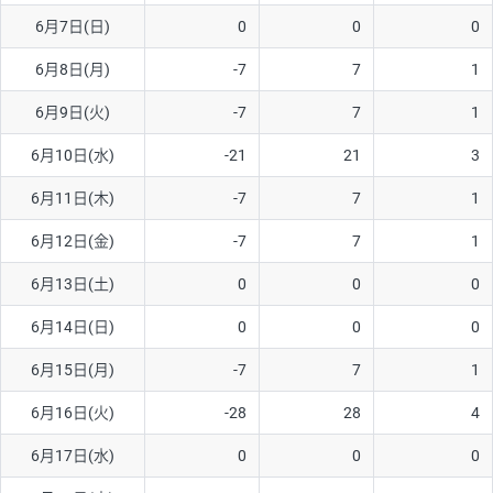
6月7日(日)
0
0
0
AUD/USD
12円
44,260円
2.7円
6月8日(月)
-7
7
1
NZD/USD
27円
37,070円
7.2円
6月9日(火)
-7
7
1
EUR/GBP
74円
72,660円
10.1円
EUR/AUD
102円
72,650円
14円
6月10日(水)
-21
21
3
GBP/AUD
32円
84,960円
3.7円
6月11日(木)
-7
7
1
AUD/NZD
55円
44,260円
12.4円
6月12日(金)
-7
7
1
EUR/CHF
98円
72,680円
13.4円
6月13日(土)
0
0
0
GBP/CHF
210円
84,990円
24.7円
6月14日(日)
0
0
0
USD/CHF
148円
63,050円
23.4円
6月15日(月)
-7
7
1
※2026/7/31の当社のスワップポイントおよび、同日の為替レート
6月16日(火)
-28
28
4
に基づいて算出。
※取引証拠金は同日の当社為替レート（ニューヨーククローズ・
6月17日(水)
0
0
0
MIDレート）に基づいて算出。
※ハンガリーフォリント/円と南アフリカランド/円とメキシコペ