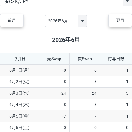
GBP/JPY
182円
84,970円
21.4円
AUD/JPY
111円
44,250円
25円
前月
翌月
NZD/JPY
48円
37,070円
12.9円
CAD/JPY
40円
44,970円
8.8円
2026年6月
CHF/JPY
28円
78,060円
3.5円
取引日
売Swap
買Swap
付与日数
TRY/JPY
25円
1,330円
187.9円
CZK/JPY
5円
3,000円
16.6円
6月1日(月)
-8
8
1
PLN/JPY
70円
16,870円
41.4円
6月2日(火)
-8
8
1
HUF/JPY
12円
2,000円
60円
6月3日(水)
-24
24
3
ZAR/JPY
130円
38,040円
34.1円
6月4日(木)
-8
8
1
MXN/JPY
140円
36,350円
38.5円
6月5日(金)
-7
7
1
EUR/USD
60円
72,670円
8.2円
6月6日(土)
0
0
0
GBP/USD
1円
84,980円
0.1円