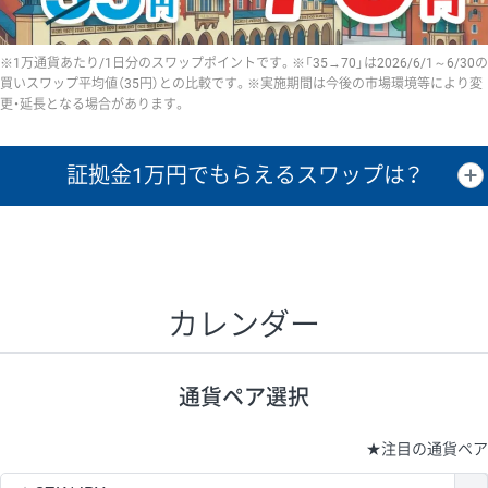
※1万通貨あたり/1日分のスワップポイントです。※「35→70」は2026/6/1～6/30の
買いスワップ平均値（35円）との比較です。※実施期間は今後の市場環境等により変
更・延長となる場合があります。
証拠金1万円で
もらえるスワップは？
証拠金1万円あたりのスワップポイントは、取引の資金効率を示した参
考値です。
CHF/JPY、EUR/USD、GBP/USD、NZD/USD、EUR/GBP、EUR/AUD、
GBP/AUDは売スワップの値です。
カレンダー
1万通貨
証拠金
あたりの
1日の
1万円あたりの
通貨ペア
取引証拠金
スワップ
ポイント
スワップ
ポイント
通貨ペア選択
▲
▼
昇順
降順
昇順
降順
昇順
降順
USD/JPY
161円
63,050円
25.5円
★
注目の通貨ペア
EUR/JPY
80円
72,570円
11円