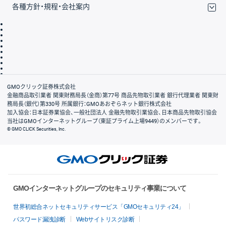
各種方針・規程・会社案内
取引規程・約款
サイトマップ
その他のご案内
個人情報保護方針
最良執行方針
サイトのご利用について
ディスクレイマー
信託保全
リスク説明
会社案内
GMOクリック証券株式会社
金融商品取引業者 関東財務局長（金商）第77号 商品先物取引業者 銀行代理業者 関東財
務局長（銀代）第330号 所属銀行：GMOあおぞらネット銀行株式会社
加入協会：日本証券業協会、一般社団法人 金融先物取引業協会、日本商品先物取引協会
当社はGMOインターネットグループ（東証プライム上場9449）のメンバーです。
© GMO CLICK Securities, Inc.
GMOインターネットグループのセキュリティ事業について
世界初総合ネットセキュリティサービス「GMOセキュリティ24」
パスワード漏洩診断
Webサイトリスク診断