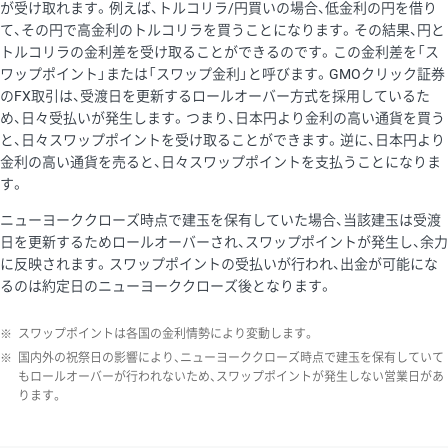
が受け取れます。例えば、トルコリラ/円買いの場合、低金利の円を借り
て、その円で高金利のトルコリラを買うことになります。その結果、円と
トルコリラの金利差を受け取ることができるのです。この金利差を「ス
ワップポイント」または「スワップ金利」と呼びます。GMOクリック証券
のFX取引は、受渡日を更新するロールオーバー方式を採用しているた
め、日々受払いが発生します。つまり、日本円より金利の高い通貨を買う
と、日々スワップポイントを受け取ることができます。逆に、日本円より
金利の高い通貨を売ると、日々スワップポイントを支払うことになりま
す。
ニューヨーククローズ時点で建玉を保有していた場合、当該建玉は受渡
日を更新するためロールオーバーされ、スワップポイントが発生し、余力
に反映されます。スワップポイントの受払いが行われ、出金が可能にな
るのは約定日のニューヨーククローズ後となります。
※
スワップポイントは各国の金利情勢により変動します。
※
国内外の祝祭日の影響により、ニューヨーククローズ時点で建玉を保有していて
もロールオーバーが行われないため、スワップポイントが発生しない営業日があ
ります。