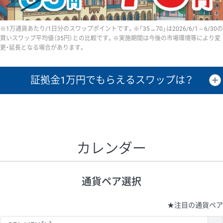
※1万通貨あたり/1日分のスワップポイントです。※「35→70」は2026/6/1～6/30の
買いスワップ平均値（35円）との比較です。※実施期間は今後の市場環境等により変
更・延長となる場合があります。
証拠金1万円で
もらえるスワップは？
証拠金1万円あたりのスワップポイントは、取引の資金効率を示した参
考値です。
CHF/JPY、EUR/USD、GBP/USD、NZD/USD、EUR/GBP、EUR/AUD、
GBP/AUDは売スワップの値です。
カレンダー
1万通貨
証拠金
あたりの
1日の
1万円あたりの
通貨ペア
取引証拠金
スワップ
ポイント
スワップ
ポイント
通貨ペア選択
▲
▼
昇順
降順
昇順
降順
昇順
降順
USD/JPY
154円
65,020円
23.6円
★
注目の通貨ペア
EUR/JPY
75円
74,270円
10円