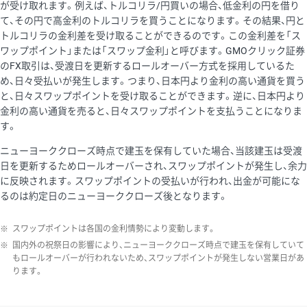
が受け取れます。例えば、トルコリラ/円買いの場合、低金利の円を借り
て、その円で高金利のトルコリラを買うことになります。その結果、円と
トルコリラの金利差を受け取ることができるのです。この金利差を「ス
ワップポイント」または「スワップ金利」と呼びます。GMOクリック証券
のFX取引は、受渡日を更新するロールオーバー方式を採用しているた
め、日々受払いが発生します。つまり、日本円より金利の高い通貨を買う
と、日々スワップポイントを受け取ることができます。逆に、日本円より
金利の高い通貨を売ると、日々スワップポイントを支払うことになりま
す。
ニューヨーククローズ時点で建玉を保有していた場合、当該建玉は受渡
日を更新するためロールオーバーされ、スワップポイントが発生し、余力
に反映されます。スワップポイントの受払いが行われ、出金が可能にな
るのは約定日のニューヨーククローズ後となります。
※
スワップポイントは各国の金利情勢により変動します。
※
国内外の祝祭日の影響により、ニューヨーククローズ時点で建玉を保有していて
もロールオーバーが行われないため、スワップポイントが発生しない営業日があ
ります。