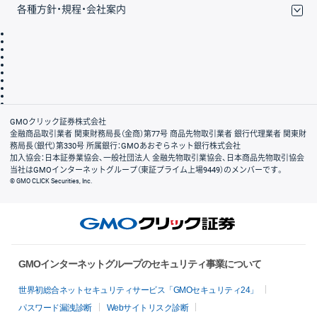
各種方針・規程・会社案内
取引規程・約款
サイトマップ
その他のご案内
個人情報保護方針
最良執行方針
サイトのご利用について
ディスクレイマー
信託保全
リスク説明
会社案内
GMOクリック証券株式会社
金融商品取引業者 関東財務局長（金商）第77号 商品先物取引業者 銀行代理業者 関東財
務局長（銀代）第330号 所属銀行：GMOあおぞらネット銀行株式会社
加入協会：日本証券業協会、一般社団法人 金融先物取引業協会、日本商品先物取引協会
当社はGMOインターネットグループ（東証プライム上場9449）のメンバーです。
© GMO CLICK Securities, Inc.
GMOインターネットグループのセキュリティ事業について
世界初総合ネットセキュリティサービス「GMOセキュリティ24」
パスワード漏洩診断
Webサイトリスク診断