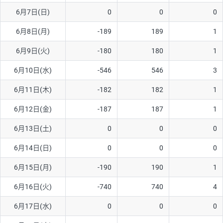
6月7日(日)
0
0
0
AUD/USD
16円
44,990円
3.5円
6月8日(月)
-189
189
1
NZD/USD
41円
36,920円
11.1円
6月9日(火)
-180
180
1
EUR/GBP
71円
74,270円
9.5円
EUR/AUD
103円
74,270円
13.8円
6月10日(水)
-546
546
3
GBP/AUD
43円
86,230円
4.9円
6月11日(木)
-182
182
1
AUD/NZD
66円
44,990円
14.6円
6月12日(金)
-187
187
1
EUR/CHF
111円
74,270円
14.9円
6月13日(土)
0
0
0
GBP/CHF
220円
86,230円
25.5円
6月14日(日)
0
0
0
USD/CHF
160円
65,030円
24.6円
6月15日(月)
-190
190
1
※2026/6/30の当社のスワップポイントおよび、同日の為替レート
6月16日(火)
-740
740
4
に基づいて算出。
※取引証拠金は同日の当社為替レート（ニューヨーククローズ・
6月17日(水)
0
0
0
MIDレート）に基づいて算出。
※ハンガリーフォリント/円と南アフリカランド/円とメキシコペ