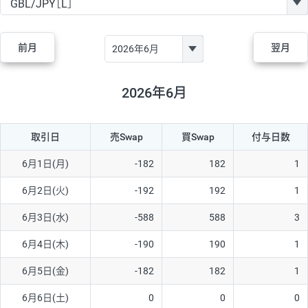
GBP/JPY
170円
86,230円
19.7円
AUD/JPY
106円
44,990円
23.5円
前月
翌月
NZD/JPY
28円
36,920円
7.5円
CAD/JPY
38円
45,810円
8.2円
2026年6月
CHF/JPY
34円
80,440円
4.2円
取引日
売Swap
買Swap
付与日数
TRY/JPY
26円
1,400円
185.7円
CZK/JPY
7円
3,060円
22.8円
6月1日(月)
-182
182
1
PLN/JPY
35円
17,280円
20.2円
6月2日(火)
-192
192
1
HUF/JPY
16円
2,090円
76.5円
6月3日(水)
-588
588
3
ZAR/JPY
130円
39,680円
32.7円
6月4日(木)
-190
190
1
MXN/JPY
140円
37,180円
37.6円
6月5日(金)
-182
182
1
EUR/USD
74円
74,270円
9.9円
6月6日(土)
0
0
0
GBP/USD
4円
86,230円
0.4円