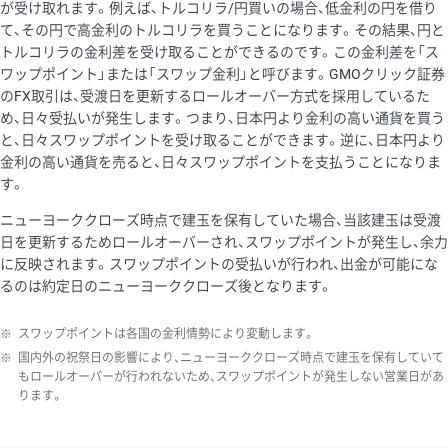
が受け取れます。例えば、トルコリラ/円買いの場合、低金利の円を借り
て、その円で高金利のトルコリラを買うことになります。その結果、円と
トルコリラの金利差を受け取ることができるのです。この金利差を「ス
ワップポイント」または「スワップ金利」と呼びます。GMOクリック証券
のFX取引は、受渡日を更新するロールオーバー方式を採用しているた
め、日々受払いが発生します。つまり、日本円より金利の高い通貨を買う
と、日々スワップポイントを受け取ることができます。逆に、日本円より
金利の高い通貨を売ると、日々スワップポイントを支払うことになりま
す。
ニューヨーククローズ時点で建玉を保有していた場合、当該建玉は受渡
日を更新するためロールオーバーされ、スワップポイントが発生し、余力
に反映されます。スワップポイントの受払いが行われ、出金が可能にな
るのは約定日のニューヨーククローズ後となります。
※
スワップポイントは各国の金利情勢により変動します。
※
国内外の祝祭日の影響により、ニューヨーククローズ時点で建玉を保有していて
もロールオーバーが行われないため、スワップポイントが発生しない営業日があ
ります。