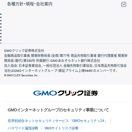
各種方針・規程・会社案内
取引規程・約款
サイトマップ
その他のご案内
個人情報保護方針
最良執行方針
サイトのご利用について
ディスクレイマー
信託保全
リスク説明
会社案内
GMOクリック証券株式会社
金融商品取引業者 関東財務局長（金商）第77号 商品先物取引業者 銀行代理業者 関東財
務局長（銀代）第330号 所属銀行：GMOあおぞらネット銀行株式会社
加入協会：日本証券業協会、一般社団法人 金融先物取引業協会、日本商品先物取引協会
当社はGMOインターネットグループ（東証プライム上場9449）のメンバーです。
© GMO CLICK Securities, Inc.
GMOインターネットグループのセキュリティ事業について
世界初総合ネットセキュリティサービス「GMOセキュリティ24」
パスワード漏洩診断
Webサイトリスク診断