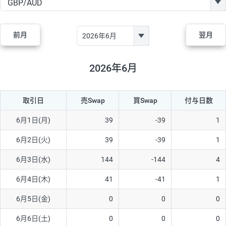
GBP/JPY
170円
86,230円
19.7円
AUD/JPY
106円
44,990円
23.5円
前月
翌月
NZD/JPY
28円
36,920円
7.5円
CAD/JPY
38円
45,810円
8.2円
2026年6月
CHF/JPY
34円
80,440円
4.2円
取引日
売Swap
買Swap
付与日数
TRY/JPY
26円
1,400円
185.7円
CZK/JPY
7円
3,060円
22.8円
6月1日(月)
39
-39
1
PLN/JPY
35円
17,280円
20.2円
6月2日(火)
39
-39
1
HUF/JPY
16円
2,090円
76.5円
6月3日(水)
144
-144
4
ZAR/JPY
130円
39,680円
32.7円
6月4日(木)
41
-41
1
MXN/JPY
140円
37,180円
37.6円
6月5日(金)
0
0
0
EUR/USD
74円
74,270円
9.9円
6月6日(土)
0
0
0
GBP/USD
4円
86,230円
0.4円