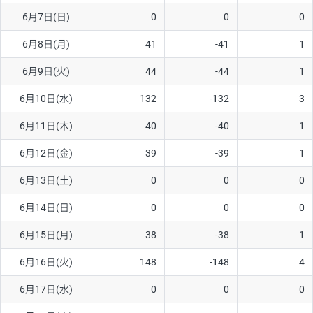
6月7日(日)
0
0
0
AUD/USD
16円
44,990円
3.5円
6月8日(月)
41
-41
1
NZD/USD
41円
36,920円
11.1円
6月9日(火)
44
-44
1
EUR/GBP
71円
74,270円
9.5円
EUR/AUD
103円
74,270円
13.8円
6月10日(水)
132
-132
3
GBP/AUD
43円
86,230円
4.9円
6月11日(木)
40
-40
1
AUD/NZD
66円
44,990円
14.6円
6月12日(金)
39
-39
1
EUR/CHF
111円
74,270円
14.9円
6月13日(土)
0
0
0
GBP/CHF
220円
86,230円
25.5円
6月14日(日)
0
0
0
USD/CHF
160円
65,030円
24.6円
6月15日(月)
38
-38
1
6月16日(火)
148
-148
4
※取引証拠金は同日の当社為替レート（ニューヨーククローズ・
MIDレート）に基づいて算出。
6月17日(水)
0
0
0
※ハンガリーフォリント/円と南アフリカランド/円とメキシコペ
ソ/円は10万通貨単位。