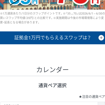
※1万通貨あたり/1日分のスワップポイントです。※「35→70」は2026/6/1～6/30の
買いスワップ平均値（35円）との比較です。※実施期間は今後の市場環境等により変
更・延長となる場合があります。
証拠金1万円で
もらえるスワップは？
証拠金1万円あたりのスワップポイントは、取引の資金効率を示した参
考値です。
CHF/JPY、EUR/USD、GBP/USD、NZD/USD、EUR/GBP、EUR/AUD、
GBP/AUDは売スワップの値です。
カレンダー
1万通貨
証拠金
あたりの
1日の
1万円あたりの
通貨ペア
取引証拠金
スワップ
ポイント
スワップ
ポイント
通貨ペア選択
▲
▼
昇順
降順
昇順
降順
昇順
降順
USD/JPY
154円
65,020円
23.6円
★
注目の通貨ペア
EUR/JPY
75円
74,270円
10円