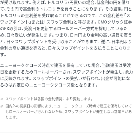
が受け取れます。例えば、トルコリラ/円買いの場合、低金利の円を借り
て、その円で高金利のトルコリラを買うことになります。その結果、円と
トルコリラの金利差を受け取ることができるのです。この金利差を「ス
ワップポイント」または「スワップ金利」と呼びます。GMOクリック証券
のFX取引は、受渡日を更新するロールオーバー方式を採用しているた
め、日々受払いが発生します。つまり、日本円より金利の高い通貨を買う
と、日々スワップポイントを受け取ることができます。逆に、日本円より
金利の高い通貨を売ると、日々スワップポイントを支払うことになりま
す。
ニューヨーククローズ時点で建玉を保有していた場合、当該建玉は受渡
日を更新するためロールオーバーされ、スワップポイントが発生し、余力
に反映されます。スワップポイントの受払いが行われ、出金が可能にな
るのは約定日のニューヨーククローズ後となります。
※
スワップポイントは各国の金利情勢により変動します。
※
国内外の祝祭日の影響により、ニューヨーククローズ時点で建玉を保有していて
もロールオーバーが行われないため、スワップポイントが発生しない営業日があ
ります。