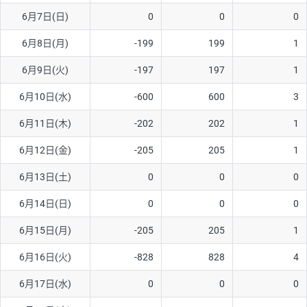
6月7日(日)
0
0
0
AUD/USD
16円
44,990円
3.5円
6月8日(月)
-199
199
1
NZD/USD
41円
36,920円
11.1円
6月9日(火)
-197
197
1
EUR/GBP
71円
74,270円
9.5円
EUR/AUD
103円
74,270円
13.8円
6月10日(水)
-600
600
3
GBP/AUD
43円
86,230円
4.9円
6月11日(木)
-202
202
1
AUD/NZD
66円
44,990円
14.6円
6月12日(金)
-205
205
1
EUR/CHF
111円
74,270円
14.9円
6月13日(土)
0
0
0
GBP/CHF
220円
86,230円
25.5円
6月14日(日)
0
0
0
USD/CHF
160円
65,030円
24.6円
6月15日(月)
-205
205
1
6月16日(火)
-828
828
4
※取引証拠金は同日の当社為替レート（ニューヨーククローズ・
MIDレート）に基づいて算出。
6月17日(水)
0
0
0
※ハンガリーフォリント/円と南アフリカランド/円とメキシコペ
ソ/円は10万通貨単位。