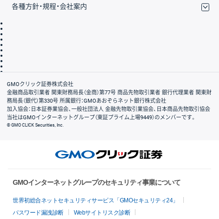
各種方針・規程・会社案内
取引規程・約款
サイトマップ
その他のご案内
個人情報保護方針
最良執行方針
サイトのご利用について
ディスクレイマー
信託保全
リスク説明
会社案内
GMOクリック証券株式会社
金融商品取引業者 関東財務局長（金商）第77号 商品先物取引業者 銀行代理業者 関東財
務局長（銀代）第330号 所属銀行：GMOあおぞらネット銀行株式会社
加入協会：日本証券業協会、一般社団法人 金融先物取引業協会、日本商品先物取引協会
当社はGMOインターネットグループ（東証プライム上場9449）のメンバーです。
© GMO CLICK Securities, Inc.
GMOインターネットグループのセキュリティ事業について
世界初総合ネットセキュリティサービス「GMOセキュリティ24」
パスワード漏洩診断
Webサイトリスク診断