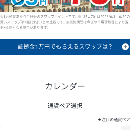
※1万通貨あたり/1日分のスワップポイントです。※「35→70」は2026/6/1～6/30の
買いスワップ平均値（35円）との比較です。※実施期間は今後の市場環境等により変
更・延長となる場合があります。
証拠金1万円で
もらえるスワップは？
証拠金1万円あたりのスワップポイントは、取引の資金効率を示した参
考値です。
CHF/JPY、EUR/USD、GBP/USD、NZD/USD、EUR/GBP、EUR/AUD、
GBP/AUDは売スワップの値です。
カレンダー
1万通貨
証拠金
あたりの
1日の
1万円あたりの
通貨ペア
取引証拠金
スワップ
ポイント
スワップ
ポイント
通貨ペア選択
▲
▼
昇順
降順
昇順
降順
昇順
降順
USD/JPY
154円
65,020円
23.6円
★
注目の通貨ペア
EUR/JPY
75円
74,270円
10円