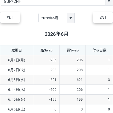
GBP/JPY
170円
86,230円
19.7円
AUD/JPY
106円
44,990円
23.5円
前月
翌月
NZD/JPY
28円
36,920円
7.5円
CAD/JPY
38円
45,810円
8.2円
2026年6月
CHF/JPY
34円
80,440円
4.2円
取引日
売Swap
買Swap
付与日数
TRY/JPY
26円
1,400円
185.7円
CZK/JPY
7円
3,060円
22.8円
6月1日(月)
-206
206
1
PLN/JPY
35円
17,280円
20.2円
6月2日(火)
-208
208
1
HUF/JPY
16円
2,090円
76.5円
6月3日(水)
-621
621
3
ZAR/JPY
130円
39,680円
32.7円
6月4日(木)
-206
206
1
MXN/JPY
140円
37,180円
37.6円
6月5日(金)
-199
199
1
EUR/USD
74円
74,270円
9.9円
6月6日(土)
0
0
0
GBP/USD
4円
86,230円
0.4円