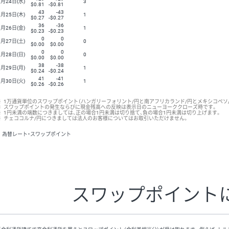
6月24日(水)
3
$0.81
-$0.81
43
-43
6月25日(木)
1
$0.27
-$0.27
36
-36
6月26日(金)
1
$0.23
-$0.23
0
0
6月27日(土)
0
$0.00
$0.00
0
0
6月28日(日)
0
$0.00
$0.00
38
-38
6月29日(月)
1
$0.24
-$0.24
41
-41
6月30日(火)
1
$0.26
-$0.26
※
1万通貨単位のスワップポイント（ハンガリーフォリント/円と南アフリカランド/円とメキシコペソ/
※
スワップポイントの発生ならびに現金残高への反映は表示日のニューヨーククローズ時です。
※
1円未満の端数につきましては、正の場合1円未満は切り捨て、負の場合1円未満は切り上げます。
※
チェココルナ/円につきましては法人のお客様についてはお取引いただけません。
為替レート・スワップポイント
スワップポイント