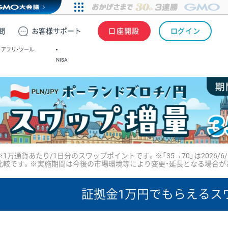
問
お客様
サポート
口座開設
ログイン
アプリ・ツール
NISA
※1万通貨あたり/1日分のスワップポイントです。※「35→70」は2026/6
比較です。※実施期間は今後の市場環境等により変更・延長となる場合が
証拠金1万円で
もらえるス
証拠金1万円あたりのスワップポイントは、取引の資金効率を示した
CHF/JPY、EUR/USD、GBP/USD、NZD/USD、EUR/GBP、EUR/AUD