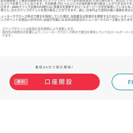
低金利通貨建てで高金利通貨を買うとスワップポイント（金利差相当分）が受け取れます。例えば、トル
トルコリラを買うことになります。その結果、円とトルコリラの金利差を受け取ることができるのです。
呼びます。GMOクリック証券のFX取引は、受渡日を更新するロールオーバー方式を採用しているため
を買うと、日々スワップポイントを受け取ることができます。逆に、日本円より金利の高い通貨を売る
ニューヨーククローズ時点で建玉を保有していた場合、当該建玉は受渡日を更新するためロールオーバ
ワップポイントの受払いが行われ、出金が可能になるのは約定日のニューヨーククローズ後となります
※
スワップポイントは各国の金利情勢により変動します。
※
国内外の祝祭日の影響により、ニューヨーククローズ時点で建玉を保有していてもロールオーバー
ります。
最短30分で取引開始！
口座開設
無料