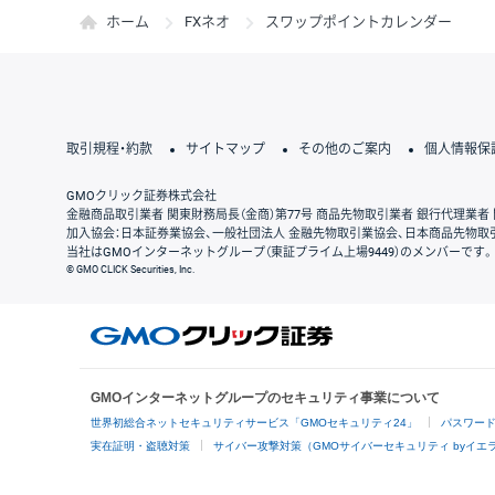
ホーム
FXネオ
スワップポイントカレンダー
取引規程・約款
サイトマップ
その他のご案内
個人情報保
GMOクリック証券株式会社
金融商品取引業者 関東財務局長（金商）第77号 商品先物取引業者 銀行代理業者 
加入協会：日本証券業協会、一般社団法人 金融先物取引業協会、日本商品先物取
当社はGMOインターネットグループ（東証プライム上場9449）のメンバーです。
© GMO CLICK Securities, Inc.
GMOインターネットグループのセキュリティ事業について
世界初総合ネットセキュリティサービス「GMOセキュリティ24」
パスワー
実在証明・盗聴対策
サイバー攻撃対策（GMOサイバーセキュリティ byイエ