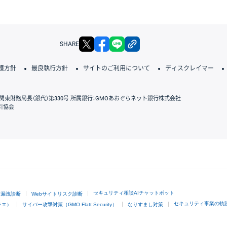
X
facebook
LINE
リンクをコピー
SHARE
護方針
最良執行方針
サイトのご利用について
ディスクレイマー
関東財務局長（銀代）第330号 所属銀行：GMOあおぞらネット銀行株式会社
引協会
GMOクリック証券
セキュリティ相談AIチャットボット
ド漏洩診断
Webサイトリスク診断
セキュリティ事業の軌
ラエ）
サイバー攻撃対策（GMO Flatt Security）
なりすまし対策