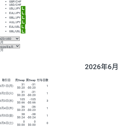
GBP/CHF
AUD/USD
16円
USD/CHF
ラージ
USL/JPY
NZD/USD
41円
ラージ
EUL/JPY
ラージ
GBL/JPY
EUR/GBP
71円
ラージ
AUL/JPY
EUR/AUD
103円
ラージ
EUL/USL
ラージ
GBL/USL
GBP/AUD
43円
AUD/NZD
66円
前月
EUR/CHF
111円
翌月
GBP/CHF
220円
USD/CHF
160円
2026年6月
※2026/6/30の当社のスワップポイントおよび、同日の為替レート
※取引証拠金は同日の当社為替レート（ニューヨーククローズ・MIDレ
※ハンガリーフォリント/円と南アフリカランド/円とメキシコペソ/円
取引日
売Swap
買Swap
付与日数
31
-31
6月1日(月)
1
$0.20
-$0.20
31
-31
6月2日(火)
1
$0.20
-$0.20
105
-105
6月3日(水)
3
$0.66
-$0.66
36
-36
6月4日(木)
1
$0.23
-$0.23
38
-38
6月5日(金)
1
$0.24
-$0.24
0
0
6月6日(土)
0
$0.00
$0.00