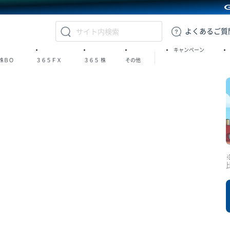
GMOクリック証券
よくある
ご質
キャンペーン
株ＢＯ
３６５ＦＸ
３６５
株
その他