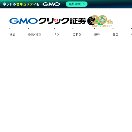
無料診断
X
LINE
株式
投信・積立
ＦＸ
ＣＦＤ
債券
ＢＯ