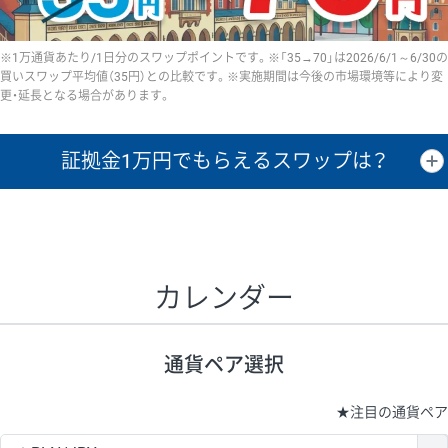
※1万通貨あたり/1日分のスワップポイントです。※「35→70」は2026/6/1～6/30の
買いスワップ平均値（35円）との比較です。※実施期間は今後の市場環境等により変
更・延長となる場合があります。
証拠金1万円で
もらえるスワップは？
証拠金1万円あたりのスワップポイントは、取引の資金効率を示した参
考値です。
CHF/JPY、EUR/USD、GBP/USD、NZD/USD、EUR/GBP、EUR/AUD、
GBP/AUDは売スワップの値です。
カレンダー
1万通貨
証拠金
あたりの
1日の
1万円あたりの
通貨ペア
取引証拠金
スワップ
ポイント
スワップ
ポイント
通貨ペア選択
▲
▼
昇順
降順
昇順
降順
昇順
降順
USD/JPY
154円
65,020円
23.6円
★
注目の通貨ペア
EUR/JPY
75円
74,270円
10円