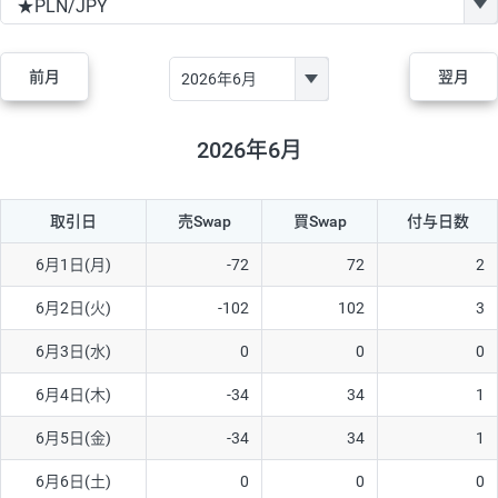
GBP/JPY
170円
86,230円
19.7円
AUD/JPY
106円
44,990円
23.5円
前月
翌月
NZD/JPY
28円
36,920円
7.5円
CAD/JPY
38円
45,810円
8.2円
2026年6月
CHF/JPY
34円
80,440円
4.2円
取引日
売Swap
買Swap
付与日数
TRY/JPY
26円
1,400円
185.7円
CZK/JPY
7円
3,060円
22.8円
6月1日(月)
-72
72
2
PLN/JPY
35円
17,280円
20.2円
6月2日(火)
-102
102
3
HUF/JPY
16円
2,090円
76.5円
6月3日(水)
0
0
0
ZAR/JPY
130円
39,680円
32.7円
6月4日(木)
-34
34
1
MXN/JPY
140円
37,180円
37.6円
6月5日(金)
-34
34
1
EUR/USD
74円
74,270円
9.9円
6月6日(土)
0
0
0
GBP/USD
4円
86,230円
0.4円