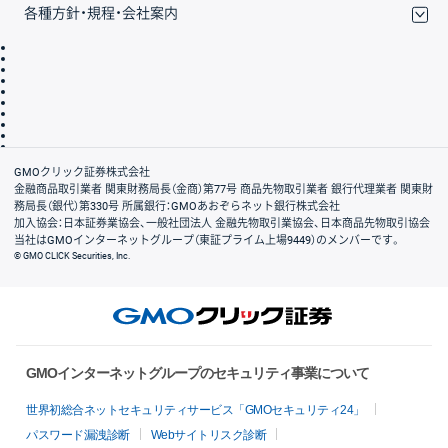
各種方針・規程・会社案内
取引規程・約款
サイトマップ
その他のご案内
個人情報保護方針
最良執行方針
サイトのご利用について
ディスクレイマー
信託保全
リスク説明
会社案内
GMOクリック証券株式会社
金融商品取引業者 関東財務局長（金商）第77号 商品先物取引業者 銀行代理業者 関東財
務局長（銀代）第330号 所属銀行：GMOあおぞらネット銀行株式会社
加入協会：日本証券業協会、一般社団法人 金融先物取引業協会、日本商品先物取引協会
当社はGMOインターネットグループ（東証プライム上場9449）のメンバーです。
© GMO CLICK Securities, Inc.
GMOインターネットグループのセキュリティ事業について
世界初総合ネットセキュリティサービス「GMOセキュリティ24」
パスワード漏洩診断
Webサイトリスク診断