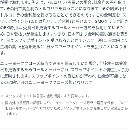
が受け取れます。例えば、トルコリラ/円買いの場合、低金利の円を借り
て、その円で高金利のトルコリラを買うことになります。その結果、円と
トルコリラの金利差を受け取ることができるのです。この金利差を「ス
ワップポイント」または「スワップ金利」と呼びます。GMOクリック証券
のFX取引は、受渡日を更新するロールオーバー方式を採用しているた
め、日々受払いが発生します。つまり、日本円より金利の高い通貨を買う
と、日々スワップポイントを受け取ることができます。逆に、日本円より
金利の高い通貨を売ると、日々スワップポイントを支払うことになりま
す。
ニューヨーククローズ時点で建玉を保有していた場合、当該建玉は受渡
日を更新するためロールオーバーされ、スワップポイントが発生し、余力
に反映されます。スワップポイントの受払いが行われ、出金が可能にな
るのは約定日のニューヨーククローズ後となります。
※
スワップポイントは各国の金利情勢により変動します。
※
国内外の祝祭日の影響により、ニューヨーククローズ時点で建玉を保有していて
もロールオーバーが行われないため、スワップポイントが発生しない営業日があ
ります。