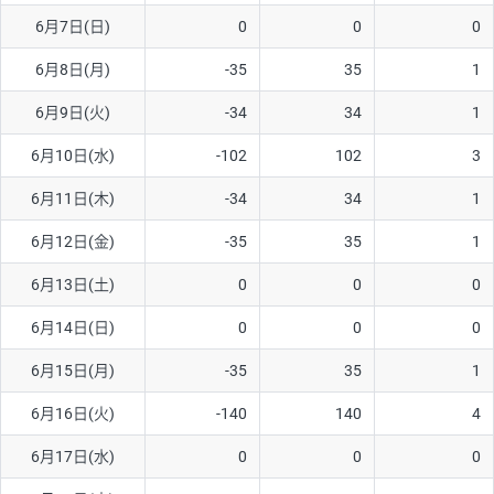
6月7日(日)
0
0
0
AUD/USD
16円
44,990円
3.5円
6月8日(月)
-35
35
1
NZD/USD
41円
36,920円
11.1円
6月9日(火)
-34
34
1
EUR/GBP
71円
74,270円
9.5円
EUR/AUD
103円
74,270円
13.8円
6月10日(水)
-102
102
3
GBP/AUD
43円
86,230円
4.9円
6月11日(木)
-34
34
1
AUD/NZD
66円
44,990円
14.6円
6月12日(金)
-35
35
1
EUR/CHF
111円
74,270円
14.9円
6月13日(土)
0
0
0
GBP/CHF
220円
86,230円
25.5円
6月14日(日)
0
0
0
USD/CHF
160円
65,030円
24.6円
6月15日(月)
-35
35
1
6月16日(火)
-140
140
4
※取引証拠金は同日の当社為替レート（ニューヨーククローズ・
MIDレート）に基づいて算出。
6月17日(水)
0
0
0
※ハンガリーフォリント/円と南アフリカランド/円とメキシコペ
ソ/円は10万通貨単位。