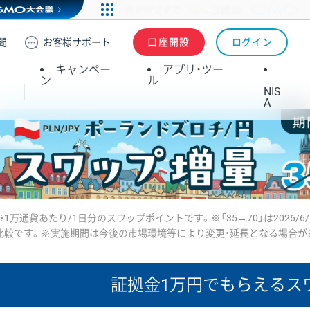
問
お客様
サポート
口座開設
ログイン
キャンペー
アプリ・ツー
ン
ル
NIS
A
※1万通貨あたり/1日分のスワップポイントです。※「35→70」は2026/6
比較です。※実施期間は今後の市場環境等により変更・延長となる場合が
証拠金1万円で
もらえるス