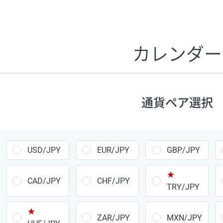
証拠金1万円あたりのスワップポイントは、取引の資金効率
CHF/JPY、EUR/USD、GBP/USD、NZD/USD、EUR/GBP、E
す。
カレンダー
1万通貨
あたりの
通貨ペア
1日の
スワップ
取引
ポイント
▲
▼
昇順
降順
通貨ペア選択
USD/JPY
154円
EUR/JPY
75円
USD/JPY
EUR/JPY
GBP/JPY
GBP/JPY
170円
★
AUD/JPY
106円
CAD/JPY
CHF/JPY
TRY/JPY
NZD/JPY
28円
★
ZAR/JPY
MXN/JPY