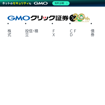
無料診断
X
LINE
株
投信・積
Ｆ
ＣＦ
債
式
立
Ｘ
Ｄ
券