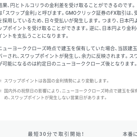
結果、円とトルコリラの金利差を受け取ることができるのです。
は「スワップ金利」と呼びます。GMOクリック証券のFX取引は
を採用しているため、日々受払いが発生します。つまり、日本円
ップポイントを受け取ることができます。逆に、日本円より金利
イントを支払うことになります。
ニューヨーククローズ時点で建玉を保有していた場合、当該建
バーされ、スワップポイントが発生し、余力に反映されます。ス
が可能になるのは約定日のニューヨーククローズ後となります
※
スワップポイントは各国の金利情勢により変動します。
※
国内外の祝祭日の影響により、ニューヨーククローズ時点で建玉を保
め、スワップポイントが発生しない営業日があります。
最短30分で取引開始！
本番