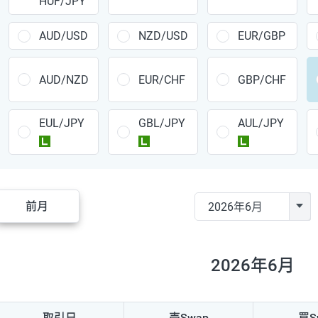
HUF/JPY
CAD/JPY
38円
CHF/JPY
34円
AUD/USD
NZD/USD
EUR/GBP
TRY/JPY
26円
AUD/NZD
EUR/CHF
GBP/CHF
CZK/JPY
7円
EUL/JPY
GBL/JPY
AUL/JPY
PLN/JPY
35円
ラージ
ラージ
ラージ
HUF/JPY
16円
ZAR/JPY
130円
前月
MXN/JPY
140円
EUR/USD
74円
2026年6月
GBP/USD
4円
AUD/USD
16円
取引日
売Swap
買S