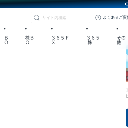
GMOクリック証券
よくある
ご質
Ｂ
株Ｂ
３６５Ｆ
３６５
その
Ｏ
Ｏ
Ｘ
株
他