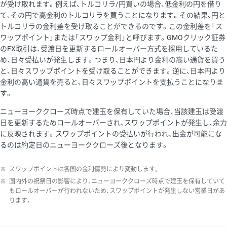
が受け取れます。例えば、トルコリラ/円買いの場合、低金利の円を借り
て、その円で高金利のトルコリラを買うことになります。その結果、円と
トルコリラの金利差を受け取ることができるのです。この金利差を「ス
ワップポイント」または「スワップ金利」と呼びます。GMOクリック証券
のFX取引は、受渡日を更新するロールオーバー方式を採用しているた
め、日々受払いが発生します。つまり、日本円より金利の高い通貨を買う
と、日々スワップポイントを受け取ることができます。逆に、日本円より
金利の高い通貨を売ると、日々スワップポイントを支払うことになりま
す。
ニューヨーククローズ時点で建玉を保有していた場合、当該建玉は受渡
日を更新するためロールオーバーされ、スワップポイントが発生し、余力
に反映されます。スワップポイントの受払いが行われ、出金が可能にな
るのは約定日のニューヨーククローズ後となります。
※
スワップポイントは各国の金利情勢により変動します。
※
国内外の祝祭日の影響により、ニューヨーククローズ時点で建玉を保有していて
もロールオーバーが行われないため、スワップポイントが発生しない営業日があ
ります。