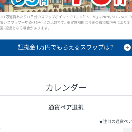
※1万通貨あたり/1日分のスワップポイントです。※「35→70」は2026/6/1～6/30の
買いスワップ平均値（35円）との比較です。※実施期間は今後の市場環境等により変
更・延長となる場合があります。
証拠金1万円で
もらえるスワップは？
証拠金1万円あたりのスワップポイントは、取引の資金効率を示した参
考値です。
CHF/JPY、EUR/USD、GBP/USD、NZD/USD、EUR/GBP、EUR/AUD、
GBP/AUDは売スワップの値です。
カレンダー
1万通貨
証拠金
あたりの
1日の
1万円あたりの
通貨ペア
取引証拠金
スワップ
ポイント
スワップ
ポイント
通貨ペア選択
▲
▼
昇順
降順
昇順
降順
昇順
降順
USD/JPY
154円
65,020円
23.6円
★
注目の通貨ペア
EUR/JPY
75円
74,270円
10円