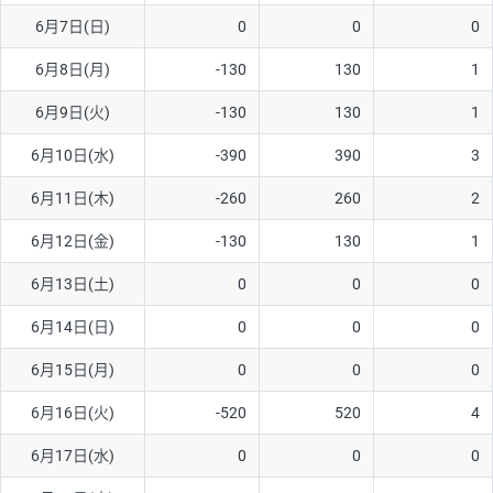
6月7日(日)
0
0
0
AUD/USD
16円
44,990円
3.5円
6月8日(月)
-130
130
1
NZD/USD
41円
36,920円
11.1円
6月9日(火)
-130
130
1
EUR/GBP
71円
74,270円
9.5円
EUR/AUD
103円
74,270円
13.8円
6月10日(水)
-390
390
3
GBP/AUD
43円
86,230円
4.9円
6月11日(木)
-260
260
2
AUD/NZD
66円
44,990円
14.6円
6月12日(金)
-130
130
1
EUR/CHF
111円
74,270円
14.9円
6月13日(土)
0
0
0
GBP/CHF
220円
86,230円
25.5円
6月14日(日)
0
0
0
USD/CHF
160円
65,030円
24.6円
6月15日(月)
0
0
0
6月16日(火)
-520
520
4
※取引証拠金は同日の当社為替レート（ニューヨーククローズ・
MIDレート）に基づいて算出。
6月17日(水)
0
0
0
※ハンガリーフォリント/円と南アフリカランド/円とメキシコペ
ソ/円は10万通貨単位。