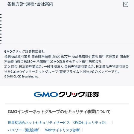
各種方針・規程・会社案内
取引規程・約款
サイトマップ
その他のご案内
個人情報保護方針
最良執行方針
サイトのご利用について
ディスクレイマー
信託保全
リスク説明
会社案内
GMOクリック証券株式会社
金融商品取引業者 関東財務局長（金商）第77号 商品先物取引業者 銀行代理業者 関東財
務局長（銀代）第330号 所属銀行：GMOあおぞらネット銀行株式会社
加入協会：日本証券業協会、一般社団法人 金融先物取引業協会、日本商品先物取引協会
当社はGMOインターネットグループ（東証プライム上場9449）のメンバーです。
© GMO CLICK Securities, Inc.
GMOインターネットグループのセキュリティ事業について
世界初総合ネットセキュリティサービス「GMOセキュリティ24」
パスワード漏洩診断
Webサイトリスク診断