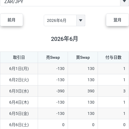
GBP/JPY
170円
86,230円
19.7円
AUD/JPY
106円
44,990円
23.5円
前月
翌月
NZD/JPY
28円
36,920円
7.5円
CAD/JPY
38円
45,810円
8.2円
2026年6月
CHF/JPY
34円
80,440円
4.2円
取引日
売Swap
買Swap
付与日数
TRY/JPY
26円
1,400円
185.7円
CZK/JPY
7円
3,060円
22.8円
6月1日(月)
-130
130
1
PLN/JPY
35円
17,280円
20.2円
6月2日(火)
-130
130
1
HUF/JPY
16円
2,090円
76.5円
6月3日(水)
-390
390
3
ZAR/JPY
130円
39,680円
32.7円
6月4日(木)
-130
130
1
MXN/JPY
140円
37,180円
37.6円
6月5日(金)
-130
130
1
EUR/USD
74円
74,270円
9.9円
6月6日(土)
0
0
0
GBP/USD
4円
86,230円
0.4円