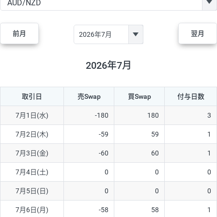
GBP/JPY
170円
86,230円
19.7円
AUD/JPY
106円
44,990円
23.5円
前月
翌月
NZD/JPY
28円
36,920円
7.5円
CAD/JPY
38円
45,810円
8.2円
2026年7月
CHF/JPY
34円
80,440円
4.2円
取引日
売Swap
買Swap
付与日数
TRY/JPY
26円
1,400円
185.7円
CZK/JPY
7円
3,060円
22.8円
7月1日(水)
-180
180
3
PLN/JPY
35円
17,280円
20.2円
7月2日(木)
-59
59
1
HUF/JPY
16円
2,090円
76.5円
7月3日(金)
-60
60
1
ZAR/JPY
130円
39,680円
32.7円
7月4日(土)
0
0
0
MXN/JPY
140円
37,180円
37.6円
7月5日(日)
0
0
0
EUR/USD
74円
74,270円
9.9円
7月6日(月)
-58
58
1
GBP/USD
4円
86,230円
0.4円