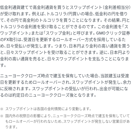
低金利通貨建てで高金利通貨を買うとスワップポイント（金利差相当分）
が受け取れます。例えば、トルコリラ/円買いの場合、低金利の円を借り
て、その円で高金利のトルコリラを買うことになります。その結果、円と
トルコリラの金利差を受け取ることができるのです。この金利差を「ス
ワップポイント」または「スワップ金利」と呼びます。GMOクリック証券
のFX取引は、受渡日を更新するロールオーバー方式を採用しているた
め、日々受払いが発生します。つまり、日本円より金利の高い通貨を買う
と、日々スワップポイントを受け取ることができます。逆に、日本円より
金利の高い通貨を売ると、日々スワップポイントを支払うことになりま
す。
ニューヨーククローズ時点で建玉を保有していた場合、当該建玉は受渡
日を更新するためロールオーバーされ、スワップポイントが発生し、余力
に反映されます。スワップポイントの受払いが行われ、出金が可能にな
るのは約定日のニューヨーククローズ後となります。
※
スワップポイントは各国の金利情勢により変動します。
※
国内外の祝祭日の影響により、ニューヨーククローズ時点で建玉を保有していて
もロールオーバーが行われないため、スワップポイントが発生しない営業日があ
ります。