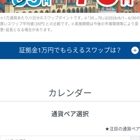
※1万通貨あたり/1日分のスワップポイントです。※「35→70」は2026/6/1～6/30の
買いスワップ平均値（35円）との比較です。※実施期間は今後の市場環境等により変
更・延長となる場合があります。
証拠金1万円で
もらえるスワップは？
証拠金1万円あたりのスワップポイントは、取引の資金効率を示した参
考値です。
CHF/JPY、EUR/USD、GBP/USD、NZD/USD、EUR/GBP、EUR/AUD、
GBP/AUDは売スワップの値です。
カレンダー
1万通貨
証拠金
あたりの
1日の
1万円あたりの
通貨ペア
取引証拠金
スワップ
ポイント
スワップ
ポイント
通貨ペア選択
▲
▼
昇順
降順
昇順
降順
昇順
降順
USD/JPY
154円
65,020円
23.6円
★
注目の通貨ペア
EUR/JPY
75円
74,270円
10円