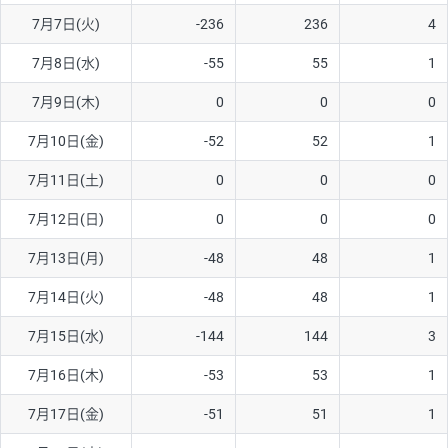
7月7日(火)
-236
236
4
AUD/USD
16円
44,990円
3.5円
7月8日(水)
-55
55
1
NZD/USD
41円
36,920円
11.1円
7月9日(木)
0
0
0
EUR/GBP
71円
74,270円
9.5円
EUR/AUD
103円
74,270円
13.8円
7月10日(金)
-52
52
1
GBP/AUD
43円
86,230円
4.9円
7月11日(土)
0
0
0
AUD/NZD
66円
44,990円
14.6円
7月12日(日)
0
0
0
EUR/CHF
111円
74,270円
14.9円
7月13日(月)
-48
48
1
GBP/CHF
220円
86,230円
25.5円
7月14日(火)
-48
48
1
USD/CHF
160円
65,030円
24.6円
7月15日(水)
-144
144
3
※2026/6/30の当社のスワップポイントおよび、同日の為替レート
7月16日(木)
-53
53
1
に基づいて算出。
※取引証拠金は同日の当社為替レート（ニューヨーククローズ・
7月17日(金)
-51
51
1
MIDレート）に基づいて算出。
※ハンガリーフォリント/円と南アフリカランド/円とメキシコペ