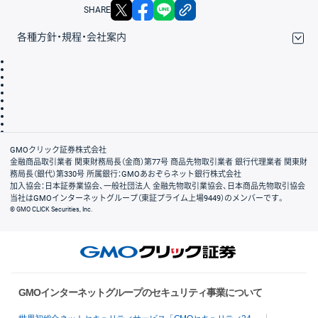
X
facebook
LINE
リンクをコピー
SHARE
各種方針・規程・会社案内
取引規程・約款
サイトマップ
その他のご案内
個人情報保護方針
最良執行方針
サイトのご利用について
ディスクレイマー
信託保全
リスク説明
会社案内
GMOクリック証券株式会社
金融商品取引業者 関東財務局長（金商）第77号 商品先物取引業者 銀行代理業者 関東財
務局長（銀代）第330号 所属銀行：GMOあおぞらネット銀行株式会社
加入協会：日本証券業協会、一般社団法人 金融先物取引業協会、日本商品先物取引協会
当社はGMOインターネットグループ（東証プライム上場9449）のメンバーです。
© GMO CLICK Securities, Inc.
GMOインターネットグループのセキュリティ事業について