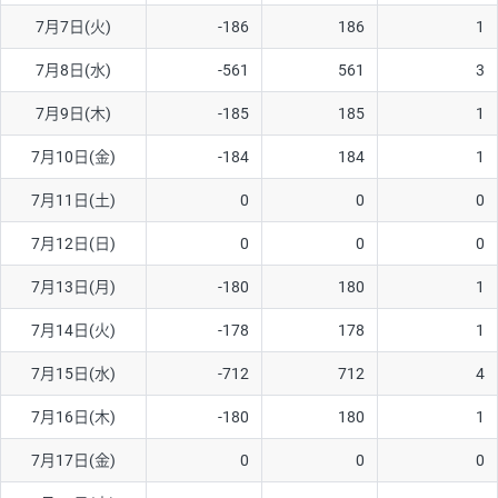
7月7日(火)
-186
186
1
AUD/USD
12円
44,260円
2.7円
7月8日(水)
-561
561
3
NZD/USD
27円
37,070円
7.2円
7月9日(木)
-185
185
1
EUR/GBP
74円
72,660円
10.1円
EUR/AUD
102円
72,650円
14円
7月10日(金)
-184
184
1
GBP/AUD
32円
84,960円
3.7円
7月11日(土)
0
0
0
AUD/NZD
55円
44,260円
12.4円
7月12日(日)
0
0
0
EUR/CHF
98円
72,680円
13.4円
7月13日(月)
-180
180
1
GBP/CHF
210円
84,990円
24.7円
7月14日(火)
-178
178
1
USD/CHF
148円
63,050円
23.4円
7月15日(水)
-712
712
4
7月16日(木)
-180
180
1
※取引証拠金は同日の当社為替レート（ニューヨーククローズ・
MIDレート）に基づいて算出。
7月17日(金)
0
0
0
※ハンガリーフォリント/円と南アフリカランド/円とメキシコペ
ソ/円は10万通貨単位。