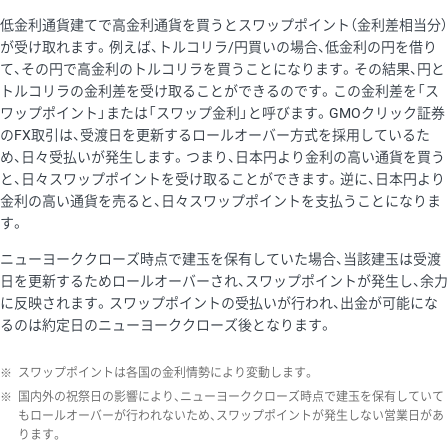
低金利通貨建てで高金利通貨を買うとスワップポイント（金利差相当分）
が受け取れます。例えば、トルコリラ/円買いの場合、低金利の円を借り
て、その円で高金利のトルコリラを買うことになります。その結果、円と
トルコリラの金利差を受け取ることができるのです。この金利差を「ス
ワップポイント」または「スワップ金利」と呼びます。GMOクリック証券
のFX取引は、受渡日を更新するロールオーバー方式を採用しているた
め、日々受払いが発生します。つまり、日本円より金利の高い通貨を買う
と、日々スワップポイントを受け取ることができます。逆に、日本円より
金利の高い通貨を売ると、日々スワップポイントを支払うことになりま
す。
ニューヨーククローズ時点で建玉を保有していた場合、当該建玉は受渡
日を更新するためロールオーバーされ、スワップポイントが発生し、余力
に反映されます。スワップポイントの受払いが行われ、出金が可能にな
るのは約定日のニューヨーククローズ後となります。
※
スワップポイントは各国の金利情勢により変動します。
※
国内外の祝祭日の影響により、ニューヨーククローズ時点で建玉を保有していて
もロールオーバーが行われないため、スワップポイントが発生しない営業日があ
ります。