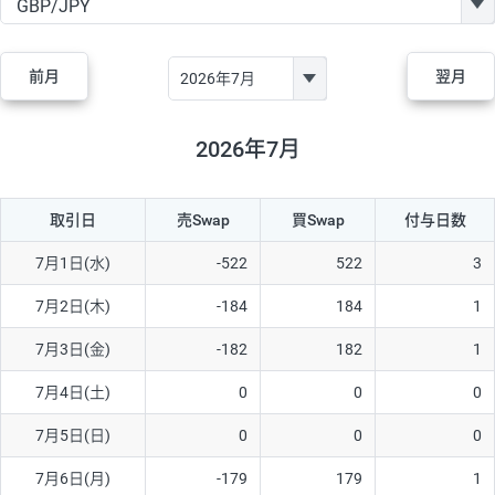
GBP/JPY
182円
84,970円
21.4円
AUD/JPY
111円
44,250円
25円
前月
翌月
NZD/JPY
48円
37,070円
12.9円
CAD/JPY
40円
44,970円
8.8円
2026年7月
CHF/JPY
28円
78,060円
3.5円
取引日
売Swap
買Swap
付与日数
TRY/JPY
25円
1,330円
187.9円
CZK/JPY
5円
3,000円
16.6円
7月1日(水)
-522
522
3
PLN/JPY
70円
16,870円
41.4円
7月2日(木)
-184
184
1
HUF/JPY
12円
2,000円
60円
7月3日(金)
-182
182
1
ZAR/JPY
130円
38,040円
34.1円
7月4日(土)
0
0
0
MXN/JPY
140円
36,350円
38.5円
7月5日(日)
0
0
0
EUR/USD
60円
72,670円
8.2円
7月6日(月)
-179
179
1
GBP/USD
1円
84,980円
0.1円