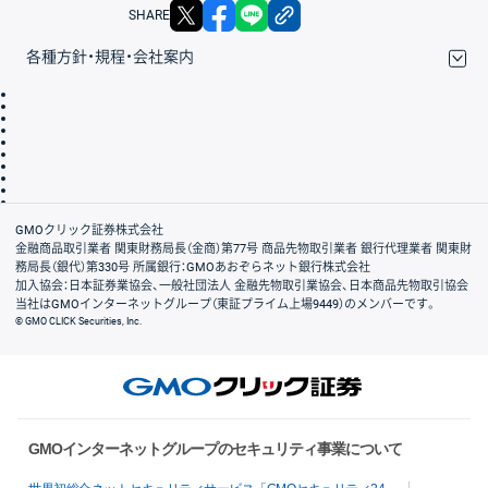
X
facebook
LINE
リンクをコピー
SHARE
各種方針・規程・会社案内
取引規程・約款
サイトマップ
その他のご案内
個人情報保護方針
最良執行方針
サイトのご利用について
ディスクレイマー
信託保全
リスク説明
会社案内
GMOクリック証券株式会社
金融商品取引業者 関東財務局長（金商）第77号 商品先物取引業者 銀行代理業者 関東財
務局長（銀代）第330号 所属銀行：GMOあおぞらネット銀行株式会社
加入協会：日本証券業協会、一般社団法人 金融先物取引業協会、日本商品先物取引協会
当社はGMOインターネットグループ（東証プライム上場9449）のメンバーです。
© GMO CLICK Securities, Inc.
GMOインターネットグループのセキュリティ事業について