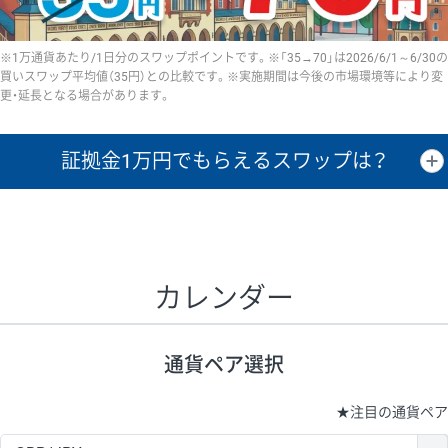
※1万通貨あたり/1日分のスワップポイントです。※「35→70」は2026/6/1～6/30の
買いスワップ平均値（35円）との比較です。※実施期間は今後の市場環境等により変
更・延長となる場合があります。
証拠金1万円で
もらえるスワップは？
証拠金1万円あたりのスワップポイントは、取引の資金効率を示した参
考値です。
CHF/JPY、EUR/USD、GBP/USD、NZD/USD、EUR/GBP、EUR/AUD、
GBP/AUDは売スワップの値です。
カレンダー
1万通貨
証拠金
あたりの
1日の
1万円あたりの
通貨ペア
取引証拠金
スワップ
ポイント
スワップ
ポイント
通貨ペア選択
▲
▼
昇順
降順
昇順
降順
昇順
降順
USD/JPY
161円
63,050円
25.5円
★
注目の通貨ペア
EUR/JPY
80円
72,570円
11円