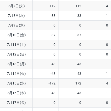
7月7日(火)
-112
112
4
AUD/USD
16円
44,990円
3.5円
7月8日(水)
-33
33
1
NZD/USD
41円
36,920円
11.1円
7月9日(木)
0
0
0
EUR/GBP
71円
74,270円
9.5円
EUR/AUD
103円
74,270円
13.8円
7月10日(金)
-37
37
1
GBP/AUD
43円
86,230円
4.9円
7月11日(土)
0
0
0
AUD/NZD
66円
44,990円
14.6円
7月12日(日)
0
0
0
EUR/CHF
111円
74,270円
14.9円
7月13日(月)
-43
43
1
GBP/CHF
220円
86,230円
25.5円
7月14日(火)
-43
43
1
USD/CHF
160円
65,030円
24.6円
7月15日(水)
-172
172
4
7月16日(木)
-43
43
1
※取引証拠金は同日の当社為替レート（ニューヨーククローズ・
MIDレート）に基づいて算出。
7月17日(金)
0
0
0
※ハンガリーフォリント/円と南アフリカランド/円とメキシコペ
ソ/円は10万通貨単位。