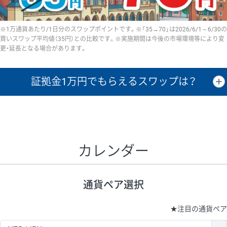
※1万通貨あたり/1日分のスワップポイントです。※「35→70」は2026/6/1～6/30の
買いスワップ平均値（35円）との比較です。※実施期間は今後の市場環境等により変
更・延長となる場合があります。
証拠金1万円で
もらえるスワップは？
証拠金1万円あたりのスワップポイントは、取引の資金効率を示した参
考値です。
CHF/JPY、EUR/USD、GBP/USD、NZD/USD、EUR/GBP、EUR/AUD、
GBP/AUDは売スワップの値です。
カレンダー
1万通貨
証拠金
あたりの
1日の
1万円あたりの
通貨ペア
取引証拠金
スワップ
ポイント
スワップ
ポイント
通貨ペア選択
▲
▼
昇順
降順
昇順
降順
昇順
降順
USD/JPY
154円
65,020円
23.6円
★
注目の通貨ペア
EUR/JPY
75円
74,270円
10円