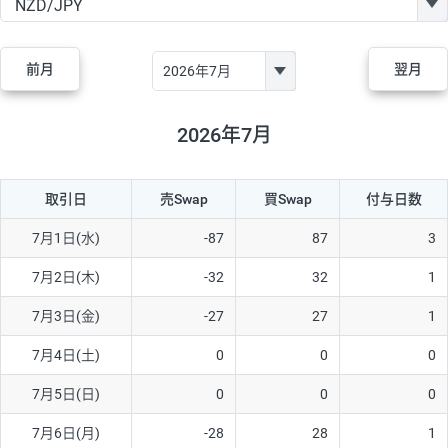
GBP/JPY
170円
86,230円
19.7円
AUD/JPY
106円
44,990円
23.5円
前月
翌月
NZD/JPY
28円
36,920円
7.5円
CAD/JPY
38円
45,810円
8.2円
2026年7月
CHF/JPY
34円
80,440円
4.2円
取引日
売Swap
買Swap
付与日数
TRY/JPY
26円
1,400円
185.7円
CZK/JPY
7円
3,060円
22.8円
7月1日(水)
-87
87
3
PLN/JPY
35円
17,280円
20.2円
7月2日(木)
-32
32
1
HUF/JPY
16円
2,090円
76.5円
7月3日(金)
-27
27
1
ZAR/JPY
130円
39,680円
32.7円
7月4日(土)
0
0
0
MXN/JPY
140円
37,180円
37.6円
7月5日(日)
0
0
0
EUR/USD
74円
74,270円
9.9円
7月6日(月)
-28
28
1
GBP/USD
4円
86,230円
0.4円