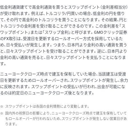
低金利通貨建てで高金利通貨を買うとスワップポイント（金利差相当分）
が受け取れます。例えば、トルコリラ/円買いの場合、低金利の円を借り
て、その円で高金利のトルコリラを買うことになります。その結果、円と
トルコリラの金利差を受け取ることができるのです。この金利差を「ス
ワップポイント」または「スワップ金利」と呼びます。GMOクリック証券
のFX取引は、受渡日を更新するロールオーバー方式を採用しているた
め、日々受払いが発生します。つまり、日本円より金利の高い通貨を買う
と、日々スワップポイントを受け取ることができます。逆に、日本円より
金利の高い通貨を売ると、日々スワップポイントを支払うことになりま
す。
ニューヨーククローズ時点で建玉を保有していた場合、当該建玉は受渡
日を更新するためロールオーバーされ、スワップポイントが発生し、余力
に反映されます。スワップポイントの受払いが行われ、出金が可能にな
るのは約定日のニューヨーククローズ後となります。
※
スワップポイントは各国の金利情勢により変動します。
※
国内外の祝祭日の影響により、ニューヨーククローズ時点で建玉を保有していて
もロールオーバーが行われないため、スワップポイントが発生しない営業日があ
ります。