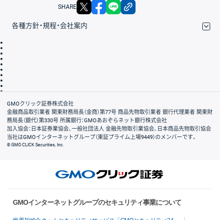
X
facebook
LINE
リンクをコピー
SHARE
各種方針・規程・会社案内
取引規程・約款
サイトマップ
その他のご案内
個人情報保護方針
最良執行方針
サイトのご利用について
ディスクレイマー
信託保全
リスク説明
会社案内
GMOクリック証券株式会社
金融商品取引業者 関東財務局長（金商）第77号 商品先物取引業者 銀行代理業者 関東財
務局長（銀代）第330号 所属銀行：GMOあおぞらネット銀行株式会社
加入協会：日本証券業協会、一般社団法人 金融先物取引業協会、日本商品先物取引協会
当社はGMOインターネットグループ（東証プライム上場9449）のメンバーです。
© GMO CLICK Securities, Inc.
GMOインターネットグループのセキュリティ事業について