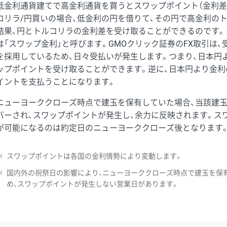
低金利通貨建てで高金利通貨を買うとスワップポイント（金利差
コリラ/円買いの場合、低金利の円を借りて、その円で高金利の
結果、円とトルコリラの金利差を受け取ることができるのです。
は「スワップ金利」と呼びます。GMOクリック証券のFX取引は
を採用しているため、日々受払いが発生します。つまり、日本円
ップポイントを受け取ることができます。逆に、日本円より金利
イントを支払うことになります。
ニューヨーククローズ時点で建玉を保有していた場合、当該建
バーされ、スワップポイントが発生し、余力に反映されます。ス
が可能になるのは約定日のニューヨーククローズ後となります
※
スワップポイントは各国の金利情勢により変動します。
※
国内外の祝祭日の影響により、ニューヨーククローズ時点で建玉を保
め、スワップポイントが発生しない営業日があります。