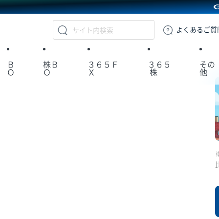
GMOクリック証券
よくある
ご質
Ｂ
株Ｂ
３６５Ｆ
３６５
その
Ｏ
Ｏ
Ｘ
株
他