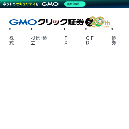
無料診断
X
LINE
株
投信・積
Ｆ
ＣＦ
債
式
立
Ｘ
Ｄ
券