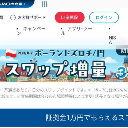
問
お客様
サポート
口座開設
ログイン
キャンペー
アプリ・ツー
ン
ル
NIS
A
※1万通貨あたり/1日分のスワップポイントです。※「35→70」は2026/6
比較です。※実施期間は今後の市場環境等により変更・延長となる場合が
証拠金1万円で
もらえるス