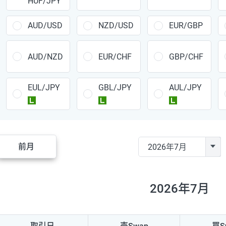
HUF/JPY
CAD/JPY
38円
CHF/JPY
34円
AUD/USD
NZD/USD
EUR/GBP
TRY/JPY
26円
AUD/NZD
EUR/CHF
GBP/CHF
CZK/JPY
7円
EUL/JPY
GBL/JPY
AUL/JPY
PLN/JPY
35円
ラージ
ラージ
ラージ
HUF/JPY
16円
ZAR/JPY
130円
前月
MXN/JPY
140円
EUR/USD
74円
2026年7月
GBP/USD
4円
AUD/USD
16円
取引日
売Swap
買S