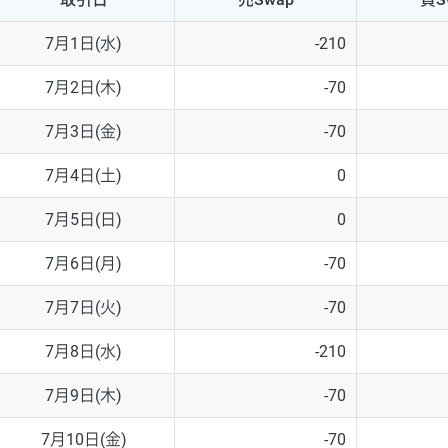
NZD/USD
41円
7月1日(水)
-210
EUR/GBP
71円
7月2日(木)
-70
EUR/AUD
103円
7月3日(金)
-70
GBP/AUD
43円
7月4日(土)
0
AUD/NZD
66円
7月5日(日)
0
EUR/CHF
111円
7月6日(月)
-70
GBP/CHF
220円
7月7日(火)
-70
USD/CHF
160円
7月8日(水)
-210
7月9日(木)
-70
※2026/6/30の当社のスワップポイントおよび、同日の為替レート
※取引証拠金は同日の当社為替レート（ニューヨーククローズ・MIDレ
7月10日(金)
-70
※ハンガリーフォリント/円と南アフリカランド/円とメキシコペソ/円