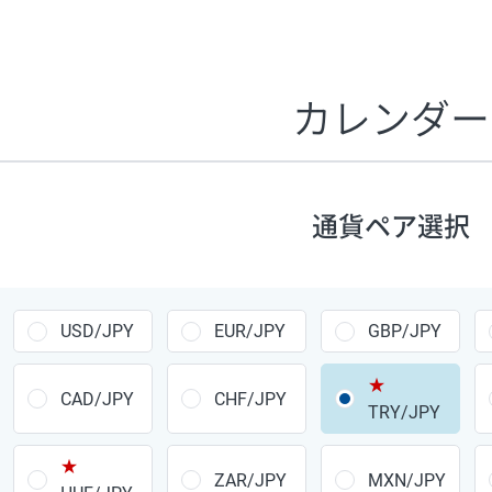
証拠金1万円あたりのスワップポイントは、取引の資金効率
CHF/JPY、EUR/USD、GBP/USD、NZD/USD、EUR/GBP、E
す。
カレンダー
1万通貨
あたりの
通貨ペア
1日の
スワップ
取引
ポイント
▲
▼
昇順
降順
通貨ペア選択
USD/JPY
154円
EUR/JPY
75円
USD/JPY
EUR/JPY
GBP/JPY
GBP/JPY
170円
★
AUD/JPY
106円
CAD/JPY
CHF/JPY
TRY/JPY
NZD/JPY
28円
★
ZAR/JPY
MXN/JPY