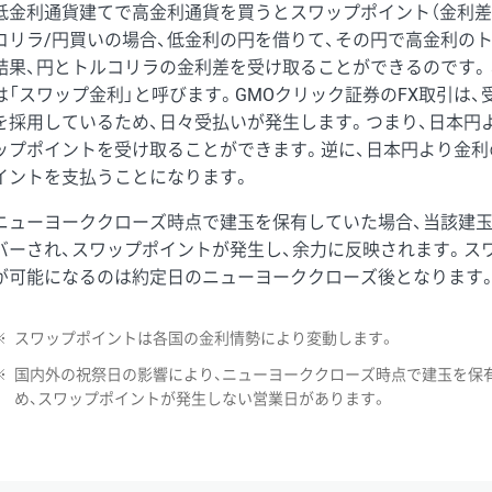
低金利通貨建てで高金利通貨を買うとスワップポイント（金利差
コリラ/円買いの場合、低金利の円を借りて、その円で高金利の
結果、円とトルコリラの金利差を受け取ることができるのです。
は「スワップ金利」と呼びます。GMOクリック証券のFX取引は
を採用しているため、日々受払いが発生します。つまり、日本円
ップポイントを受け取ることができます。逆に、日本円より金利
イントを支払うことになります。
ニューヨーククローズ時点で建玉を保有していた場合、当該建
バーされ、スワップポイントが発生し、余力に反映されます。ス
が可能になるのは約定日のニューヨーククローズ後となります
※
スワップポイントは各国の金利情勢により変動します。
※
国内外の祝祭日の影響により、ニューヨーククローズ時点で建玉を保
め、スワップポイントが発生しない営業日があります。