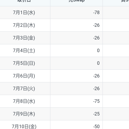
NZD/USD
41円
7月1日(水)
-78
EUR/GBP
71円
7月2日(木)
-26
EUR/AUD
103円
7月3日(金)
-26
GBP/AUD
43円
7月4日(土)
0
AUD/NZD
66円
7月5日(日)
0
EUR/CHF
111円
7月6日(月)
-26
GBP/CHF
220円
7月7日(火)
-26
USD/CHF
160円
7月8日(水)
-75
7月9日(木)
-25
※取引証拠金は同日の当社為替レート（ニューヨーククローズ・MIDレ
7月10日(金)
-50
※ハンガリーフォリント/円と南アフリカランド/円とメキシコペソ/円