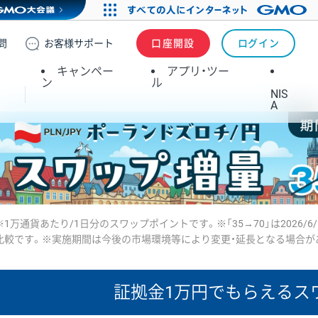
問
お客様
サポート
口座開設
ログイン
キャンペー
アプリ・ツー
ン
ル
NIS
A
※1万通貨あたり/1日分のスワップポイントです。※「35→70」は2026/6
比較です。※実施期間は今後の市場環境等により変更・延長となる場合が
証拠金1万円で
もらえるス