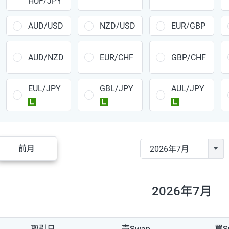
HUF/JPY
CAD/JPY
38円
CHF/JPY
34円
AUD/USD
NZD/USD
EUR/GBP
TRY/JPY
26円
AUD/NZD
EUR/CHF
GBP/CHF
CZK/JPY
7円
EUL/JPY
GBL/JPY
AUL/JPY
PLN/JPY
35円
ラージ
ラージ
ラージ
HUF/JPY
16円
ZAR/JPY
130円
前月
MXN/JPY
140円
EUR/USD
74円
2026年7月
GBP/USD
4円
AUD/USD
16円
取引日
売Swap
買S