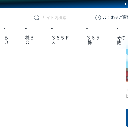
GMOクリック証券
よくある
ご質
Ｂ
株Ｂ
３６５Ｆ
３６５
その
Ｏ
Ｏ
Ｘ
株
他