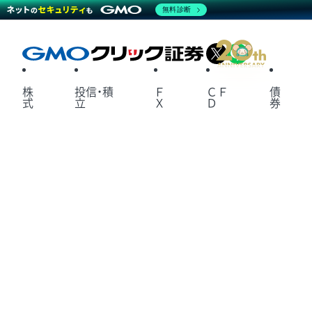
無料診断
X
LINE
株
投信・積
Ｆ
ＣＦ
債
式
立
Ｘ
Ｄ
券