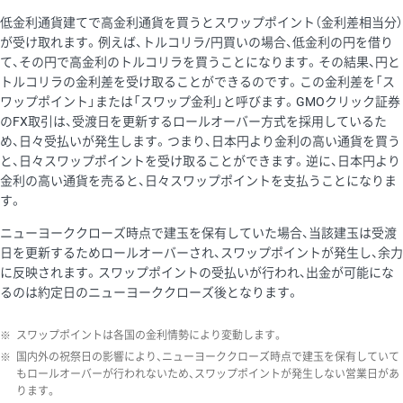
低金利通貨建てで高金利通貨を買うとスワップポイント（金利差相当分）
が受け取れます。例えば、トルコリラ/円買いの場合、低金利の円を借り
て、その円で高金利のトルコリラを買うことになります。その結果、円と
トルコリラの金利差を受け取ることができるのです。この金利差を「ス
ワップポイント」または「スワップ金利」と呼びます。GMOクリック証券
のFX取引は、受渡日を更新するロールオーバー方式を採用しているた
め、日々受払いが発生します。つまり、日本円より金利の高い通貨を買う
と、日々スワップポイントを受け取ることができます。逆に、日本円より
金利の高い通貨を売ると、日々スワップポイントを支払うことになりま
す。
ニューヨーククローズ時点で建玉を保有していた場合、当該建玉は受渡
日を更新するためロールオーバーされ、スワップポイントが発生し、余力
に反映されます。スワップポイントの受払いが行われ、出金が可能にな
るのは約定日のニューヨーククローズ後となります。
※
スワップポイントは各国の金利情勢により変動します。
※
国内外の祝祭日の影響により、ニューヨーククローズ時点で建玉を保有していて
もロールオーバーが行われないため、スワップポイントが発生しない営業日があ
ります。