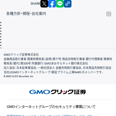
X
facebook
LINE
リンクをコピー
SHARE
各種方針・規程・会社案内
取引規程・約款
サイトマップ
その他のご案内
個人情報保護方針
最良執行方針
サイトのご利用について
ディスクレイマー
信託保全
リスク説明
会社案内
GMOクリック証券株式会社
金融商品取引業者 関東財務局長（金商）第77号 商品先物取引業者 銀行代理業者 関東財
務局長（銀代）第330号 所属銀行：GMOあおぞらネット銀行株式会社
加入協会：日本証券業協会、一般社団法人 金融先物取引業協会、日本商品先物取引協会
当社はGMOインターネットグループ（東証プライム上場9449）のメンバーです。
© GMO CLICK Securities, Inc.
GMOインターネットグループのセキュリティ事業について