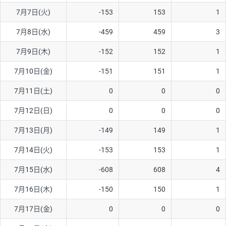
7月7日(火)
-153
153
1
AUD/USD
16円
44,990円
3.5円
7月8日(水)
-459
459
3
NZD/USD
41円
36,920円
11.1円
7月9日(木)
-152
152
1
EUR/GBP
71円
74,270円
9.5円
EUR/AUD
103円
74,270円
13.8円
7月10日(金)
-151
151
1
GBP/AUD
43円
86,230円
4.9円
7月11日(土)
0
0
0
AUD/NZD
66円
44,990円
14.6円
7月12日(日)
0
0
0
EUR/CHF
111円
74,270円
14.9円
7月13日(月)
-149
149
1
GBP/CHF
220円
86,230円
25.5円
7月14日(火)
-153
153
1
USD/CHF
160円
65,030円
24.6円
7月15日(水)
-608
608
4
※2026/6/30の当社のスワップポイントおよび、同日の為替レート
7月16日(木)
-150
150
1
に基づいて算出。
※取引証拠金は同日の当社為替レート（ニューヨーククローズ・
7月17日(金)
0
0
0
MIDレート）に基づいて算出。
※ハンガリーフォリント/円と南アフリカランド/円とメキシコペ