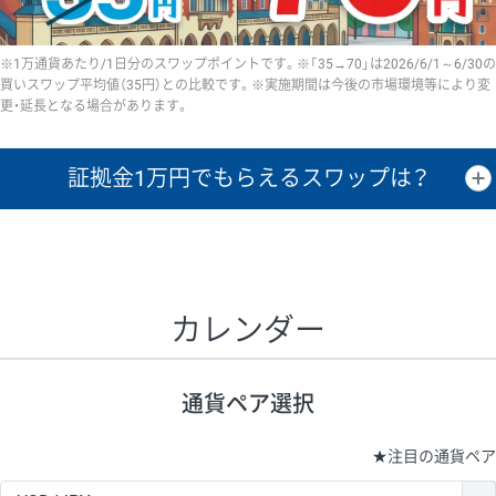
※1万通貨あたり/1日分のスワップポイントです。※「35→70」は2026/6/1～6/30の
買いスワップ平均値（35円）との比較です。※実施期間は今後の市場環境等により変
更・延長となる場合があります。
証拠金1万円で
もらえるスワップは？
証拠金1万円あたりのスワップポイントは、取引の資金効率を示した参
考値です。
CHF/JPY、EUR/USD、GBP/USD、NZD/USD、EUR/GBP、EUR/AUD、
GBP/AUDは売スワップの値です。
カレンダー
1万通貨
証拠金
あたりの
1日の
1万円あたりの
通貨ペア
取引証拠金
スワップ
ポイント
スワップ
ポイント
通貨ペア選択
▲
▼
昇順
降順
昇順
降順
昇順
降順
USD/JPY
154円
65,020円
23.6円
★
注目の通貨ペア
EUR/JPY
75円
74,270円
10円