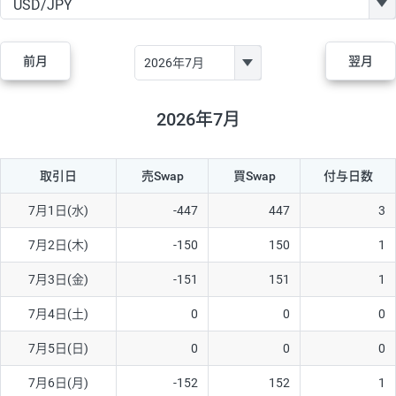
GBP/JPY
170円
86,230円
19.7円
AUD/JPY
106円
44,990円
23.5円
前月
翌月
NZD/JPY
28円
36,920円
7.5円
CAD/JPY
38円
45,810円
8.2円
2026年7月
CHF/JPY
34円
80,440円
4.2円
取引日
売Swap
買Swap
付与日数
TRY/JPY
26円
1,400円
185.7円
CZK/JPY
7円
3,060円
22.8円
7月1日(水)
-447
447
3
PLN/JPY
35円
17,280円
20.2円
7月2日(木)
-150
150
1
HUF/JPY
16円
2,090円
76.5円
7月3日(金)
-151
151
1
ZAR/JPY
130円
39,680円
32.7円
7月4日(土)
0
0
0
MXN/JPY
140円
37,180円
37.6円
7月5日(日)
0
0
0
EUR/USD
74円
74,270円
9.9円
7月6日(月)
-152
152
1
GBP/USD
4円
86,230円
0.4円