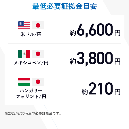
最低必要証拠金目安
6,600
約
円
米ドル/円
3,800
約
円
メキシコペソ/円
210
約
円
ハンガリー
フォリント/円
※
2026/6/30時点の必要証拠金です。