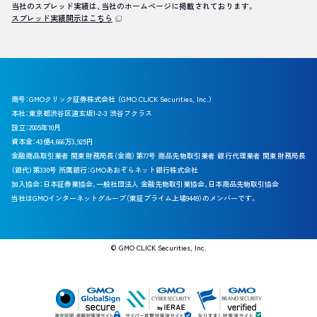
当社のスプレッド実績は、当社のホームページに掲載されております。
スプレッド実績開示はこちら
商号：GMOクリック証券株式会社 （GMO CLICK Securities, Inc.）
本社：東京都渋谷区道玄坂1-2-3 渋谷フクラス
設立：2005年10月
資本金：43億4,666万3,925円
金融商品取引業者 関東財務局長（金商）第77号 商品先物取引業者 銀行代理業者 関東財務局長
（銀代）第330号 所属銀行：GMOあおぞらネット銀行株式会社
加入協会：日本証券業協会、一般社団法人 金融先物取引業協会、日本商品先物取引協会
当社はGMOインターネットグループ（東証プライム上場9449）のメンバーです。
©︎ GMO CLICK Securities, Inc.