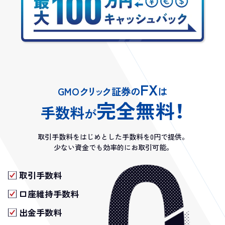
FX
GMO
クリッ
ク証券の
は
完全無料！
手数料
が
取引手数料をはじめとした手数料を0円で提供。
少ない資金でも効率的にお取引可能。
取引手数料
口座維持手数料
出金手数料