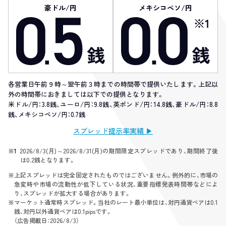
豪ドル/円
メキシコペソ/円
各営業日午前９時～翌午前３時までの時間帯で提供いたします。上記以
外の時間帯におきましては以下での提供となります。
米ドル/円：3.8銭、ユーロ/円：9.8銭、英ポンド/円：14.8銭、豪ドル/円：8.8
銭、メキシコペソ/円：0.7銭
スプレッド提示率実績 ▶︎
※1
2026/8/3(月)～2026/8/31(月)の期間限定スプレッドであり、期間終了後
は0.2銭となります。
※
上記スプレッドは完全固定されたものではございません。例外的に、市場の
急変時や市場の流動性が低下している状況、重要指標発表時間帯などによ
り、スプレッドが拡大する場合があります。
※
マーケット通常時スプレッド。当社のレート最小単位は、対円通貨ペアは0.1
銭、対円以外通貨ペアは0.1pipsです。
（広告掲載日：2026/8/3）