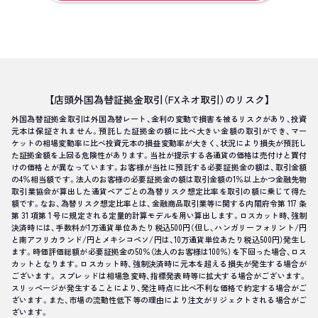
【店頭外国為替証拠金取引（FXネオ取引）のリスク】
外国為替証拠金取引は外国為替レート、金利の変動で損害を被るリスクがあり、投資
元本は保証されません。預託した証拠金の額に比べ大きい金額の取引ができ、マー
ケットの相場変動率に比べ投資元本の損益変動率が大きく、状況により損失が預託し
た証拠金額を上回る危険性があります。当社が提示する各通貨の価格は売付けと買付
けの価格とが異なっています。お客様が当社に預託する必要証拠金の額は、取引金額
の4％相当額です。法人のお客様の必要証拠金の額は取引金額の1％以上かつ金融先物
取引業協会が算出した通貨ペアごとの為替リスク想定比率を取引の額に乗じて得た
額です。なお、為替リスク想定比率とは、金融商品取引業等に関する内閣府令第 117 条
第 31 項第 1 号に規定される定量的計算モデルを用い算出します。ロスカット時、強制
決済時には、手数料が1万通貨単位あたり税込500円（但し、ハンガリーフォリント/円
と南アフリカランド/円とメキシコペソ/円は、10万通貨単位あたり税込500円）発生し
ます。時価評価総額が必要証拠金の50％（法人のお客様は100％）を下回った場合、ロス
カットとなります。ロスカット時、強制決済時に元本を超える損失が発生する場合が
ございます。 スプレッドは相場急変時、指標発表時等に拡大する場合がございます。
スリッページが発生することにより、発注時点に比べ不利な価格で約定する場合がご
ざいます。また、市場の流動性低下等の理由により注文がリジェクトされる場合がご
ざいます。