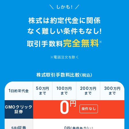
＼ しかも！ ／
株式は約定代金に関係
なく難しい条件もなし!
完全無料
取引手数料
※
※電話注文を除く
株式取引手数料比較
（税込）
50
100
200
300
万円
万円
万円
万円
1
日
約定代金
まで
まで
まで
まで
0
円
GMO
クリック
条件なし
証券
0
SBI証券
円（条件あり）
※1