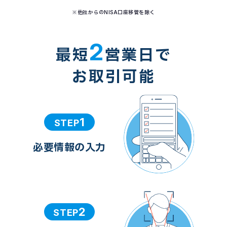
※他社からのNISA口座移管を除く
2
最短
営業日で
お取引可能
1
STEP
必要情報の入力
2
STEP