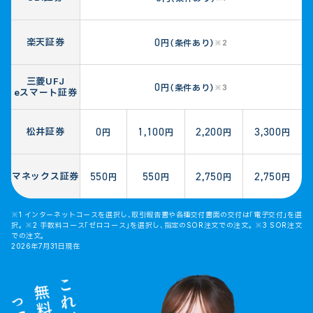
0
楽天証券
円（条件あり）
※2
三菱UFJ
0
円（条件あり）
※3
eスマート
証券
0
1,100
2,200
3,300
松井証券
円
円
円
円
550
550
2,750
2,750
マネックス
証券
円
円
円
円
※1 インターネットコースを選択し、取引報告書や各種交付書面の交付は「電子交付」を選
択。
※2 手数料コース「ゼロコース」を選択し、指定のSOR注文での注文。
※3 SOR注文
での注文。
2026年7月31日現在