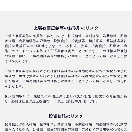
上場有価証券等のお取引のリスク
上場有価証券等の売買等にあたっては、株式相場、金利水準、為替相場、不動
産相場、商品相場等の変動や、投資信託、投資証券、預託証券、受益証券発行
信託の受益証券等の裏付けとなっている株式、債券、投資信託、不動産、商
品、カバードワラント等（以下「裏付け資産」といいます。）の価格や評価額
の変動に伴い、上場有価証券等の価格が変動することによって損失が生じるお
それがあります。
上場有価証券等の発行者または保証会社等の業務や財産の状況に変化が生じた
場合や、裏付け資産の発行者または保証会社等の業務や財産の状況の変化が生
じた場合、上場有価証券等の価格が変動することによって損失が生じるおそれ
があります。
株式信用取引は、売建では株価上昇により損失が無限に拡大する可能性があ
り、必要保証金は建玉総額の30％以上（最低30万円）です。
投資信託のリスク
投資信託は株式相場、金利水準、為替相場、不動産相場、商品相場等の変動や
組み入れた株式、公社債、債券の評価額の変動その発行体の信用状況の悪化に