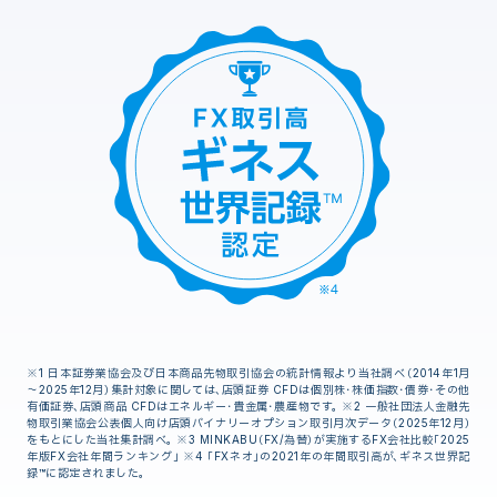
※1 日本証券業協会及び日本商品先物取引協会の統計情報より当社調べ（2014年1月
～2025年12月）集計対象に関しては、店頭証券 CFDは個別株・株価指数・債券・その他
有価証券、店頭商品 CFDはエネルギー・貴金属・農産物です。 ※2 一般社団法人金融先
物取引業協会公表個人向け店頭バイナリーオプション取引月次データ（2025年12月）
をもとにした当社集計調べ。 ※3 MINKABU（FX/為替）が実施するFX会社比較「2025
年版FX会社年間ランキング」 ※4 「FXネオ」の2021年の年間取引高が、ギネス世界記
録™に認定されました。