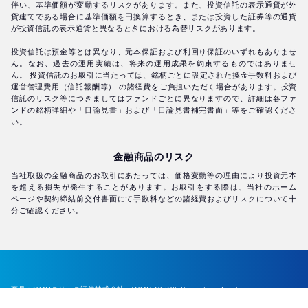
伴い、基準価額が変動するリスクがあります。また、投資信託の表示通貨が外
貨建てである場合に基準価額を円換算するとき、または投資した証券等の通貨
が投資信託の表示通貨と異なるときにおける為替リスクがあります。
投資信託は預金等とは異なり、元本保証および利回り保証のいずれもありませ
ん。なお、過去の運用実績は、将来の運用成果を約束するものではありませ
ん。 投資信託のお取引に当たっては、銘柄ごとに設定された換金手数料および
運営管理費用（信託報酬等） の諸経費をご負担いただく場合があります。投資
信託のリスク等につきましてはファンドごとに異なりますので、詳細は各ファ
ンドの銘柄詳細や「目論見書」および「目論見書補完書面」等をご確認くださ
い。
金融商品のリスク
当社取扱の金融商品のお取引にあたっては、価格変動等の理由により投資元本
を超える損失が発生することがあります。お取引をする際は、当社のホーム
ページや契約締結前交付書面にて手数料などの諸経費およびリスクについて十
分ご確認ください。
商号：GMOクリック証券株式会社 （GMO CLICK Securities, Inc.）
本社：東京都渋谷区道玄坂1-2-3 渋谷フクラス